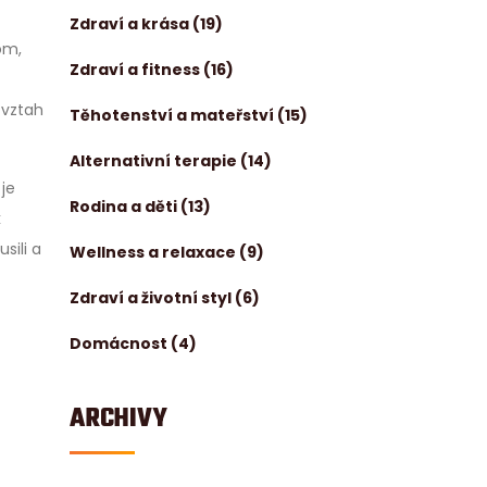
Zdraví a krása
(19)
om,
Zdraví a fitness
(16)
 vztah
Těhotenství a mateřství
(15)
Alternativní terapie
(14)
 je
Rodina a děti
(13)
k
sili a
Wellness a relaxace
(9)
Zdraví a životní styl
(6)
Domácnost
(4)
ARCHIVY