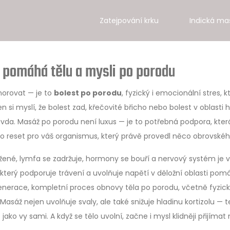
Zatejpování krku
Indická ma
 pomáhá tělu a mysli po porodu
norovat — je to
bolest po porodu
,
fyzický i emocionální stres, k
n si myslí, že bolest zad, křečovité břicho nebo bolest v oblasti 
ravda. Masáž po porodu není luxus — je to potřebná podpora, kter
ko reset pro váš organismus, který právě provedl něco obrovskéh
ížené, lymfa se zadržuje, hormony se bouří a nervový systém je v
který podporuje trávení a uvolňuje napětí v děložní oblasti
pomá
enerace
,
kompletní proces obnovy těla po porodu, včetně fyzick
asáž nejen uvolňuje svaly, ale také snižuje hladinu kortizolu — 
jako vy sami. A když se tělo uvolní, začne i mysl klidněji přijímat