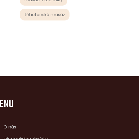
těhotenská masáž
ENU
O nás