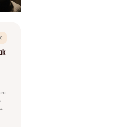
0
ak
pro
e
u.