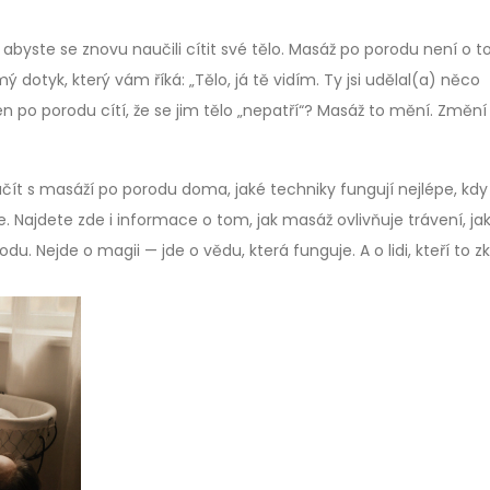
, abyste se znovu naučili cítit své tělo. Masáž po porodu není o t
 dotyk, který vám říká: „Tělo, já tě vidím. Ty jsi udělal(a) něco
žen po porodu cítí, že se jim tělo „nepatří“? Masáž to mění. Změní
ačít s masáží po porodu doma, jaké techniky fungují nejlépe, kdy
e. Najdete zde i informace o tom, jak masáž ovlivňuje trávení, ja
 Nejde o magii — jde o vědu, která funguje. A o lidi, kteří to zku