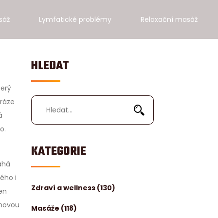
sáž
Lymfatické problémy
Relaxační masáž
HLEDAT
terý
hráze
á
o.
KATEGORIE
há
ého i
Zdraví a wellness
(130)
ten
 novou
Masáže
(118)