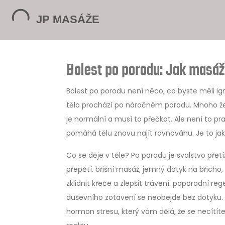
Bolest po porodu: Jak masáž
Bolest po porodu není něco, co byste měli ig
tělo prochází po náročném porodu
. Mnoho že
je normální a musí to přečkat. Ale není to p
pomáhá tělu znovu najít rovnováhu. Je to ja
Co se děje v těle? Po porodu je svalstvo přet
přepětí.
břišní masáž
,
jemný dotyk na břicho, 
zklidnit křeče a zlepšit trávení.
poporodní reg
duševního zotavení
se neobejde bez dotyku. M
hormon stresu, který vám dělá, že se necítíte 