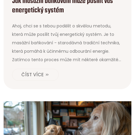
Jak masážní baňkování může posílit váš
energetický systém
Ahoj, chci se s tebou podělit o skvělou metodu,
která může posílit tvůj energetický systém. Je to
masážní baňkování - starodávná tradiční technika,
která pomáhá k účinnému odbourání energie.
Zatímco tento proces může mít některé okamžité
povzbudivé účinky, je také důležité si uvědomit, že
ČÍST VÍCE
nejlepší výsledky jsou následkem pravidelné praxe.
Takže těžko čekám, až se dostanu do většího detailu
a dozvím se více o tom, jak může masážní
baňkování dynamizovat a vyvážit tvůj energetický
systém.