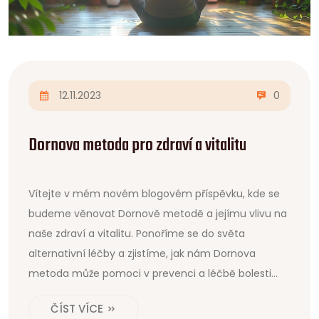
12.11.2023
0
Dornova metoda pro zdraví a vitalitu
Vítejte v mém novém blogovém příspěvku, kde se
budeme věnovat Dornově metodě a jejímu vlivu na
naše zdraví a vitalitu. Ponoříme se do světa
alternativní léčby a zjistíme, jak nám Dornova
metoda může pomoci v prevenci a léčbě bolesti
zad a dalších problémů s pohybovým aparátem.
ČÍST VÍCE
Pokud hledáte cestu, jak zvýšit svoji vitalitu a zlepšit