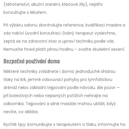
(těhotenství, akutní zranění, křečové žíly), nejdřív
konzultujte s lékařem.
Při výběru salonu zkontrolujte reference, kvalifikaci maséra a
zda nabízí úvodní konzultaci. Dobrý terapeut vyslechne,
zeptá se na zdravotní stav a upraví techniku podle vás.
Nemusíte hned platit plnou hodinu – zvažte zkušební sezení.
Bezpečné používání doma
Některé techniky zvládnete i doma: jednoduché shiatsu
tlaky na krk, jemné odsouvací pohyby pro lymfatickou
drénáž nebo základní tejpování podle návodu. Ale pozor —
při bolestivých nebo nejasných potížích nehrajte na
odborníka. Tejpování a silné masáže mohou ublížit, když
nevíte, co děláte.
Rychlé tipy: komunikujte s terapeutem o tlaku, informujte ho