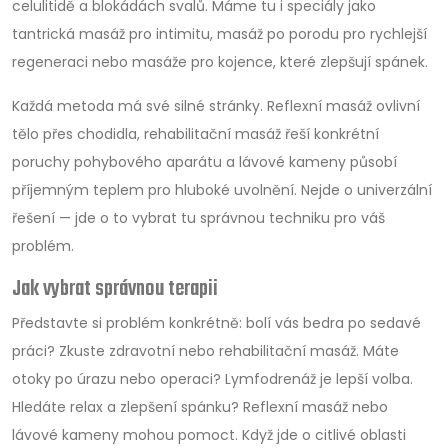
celulitidě a blokádách svalů. Máme tu i speciály jako
tantrická masáž pro intimitu, masáž po porodu pro rychlejší
regeneraci nebo masáže pro kojence, které zlepšují spánek.
Každá metoda má své silné stránky. Reflexní masáž ovlivní
tělo přes chodidla, rehabilitační masáž řeší konkrétní
poruchy pohybového aparátu a lávové kameny působí
příjemným teplem pro hluboké uvolnění. Nejde o univerzální
řešení — jde o to vybrat tu správnou techniku pro váš
problém.
Jak vybrat správnou terapii
Představte si problém konkrétně: bolí vás bedra po sedavé
práci? Zkuste zdravotní nebo rehabilitační masáž. Máte
otoky po úrazu nebo operaci? Lymfodrenáž je lepší volba.
Hledáte relax a zlepšení spánku? Reflexní masáž nebo
lávové kameny mohou pomoct. Když jde o citlivé oblasti