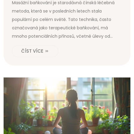
Masážní baňkování je starodávná čínská léčebná
metoda, která se v posledních letech stala
populární po celém světě. Tato technika, často
označovaná jako terapeutické baňkování, má
mnoho potenciálních přínosů, včetně úlevy od
bolesti a podpory relaxace. Nabízíme vám ucelený
ČÍST VÍCE
pohled na to, jak masážní baňkování funguje, jeho
možné přínosy a co můžete očekávat během a po
terapii.