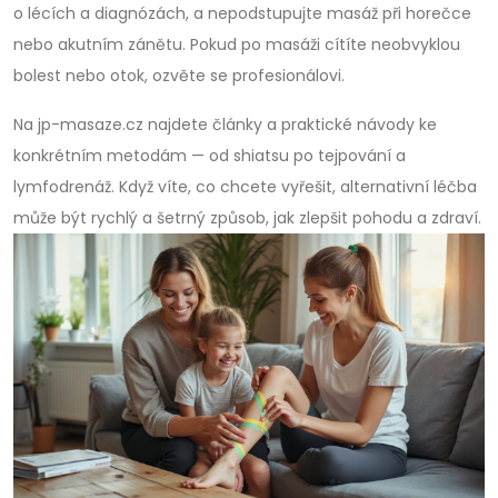
o lécích a diagnózách, a nepodstupujte masáž při horečce
nebo akutním zánětu. Pokud po masáži cítíte neobvyklou
bolest nebo otok, ozvěte se profesionálovi.
Na jp-masaze.cz najdete články a praktické návody ke
konkrétním metodám — od shiatsu po tejpování a
lymfodrenáž. Když víte, co chcete vyřešit, alternativní léčba
může být rychlý a šetrný způsob, jak zlepšit pohodu a zdraví.