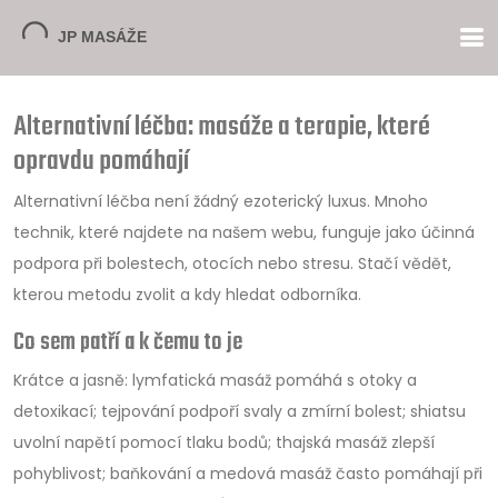
Alternativní léčba: masáže a terapie, které
opravdu pomáhají
Alternativní léčba není žádný ezoterický luxus. Mnoho
technik, které najdete na našem webu, funguje jako účinná
podpora při bolestech, otocích nebo stresu. Stačí vědět,
kterou metodu zvolit a kdy hledat odborníka.
Co sem patří a k čemu to je
Krátce a jasně: lymfatická masáž pomáhá s otoky a
detoxikací; tejpování podpoří svaly a zmírní bolest; shiatsu
uvolní napětí pomocí tlaku bodů; thajská masáž zlepší
pohyblivost; baňkování a medová masáž často pomáhají při