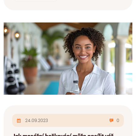
zdraví, pak je tento článek určeně právě pro vás!
Jsem nadšená, že vám mohu pomoci na cestě k
lepšímu zdraví a blahobytu.
24.09.2023
0