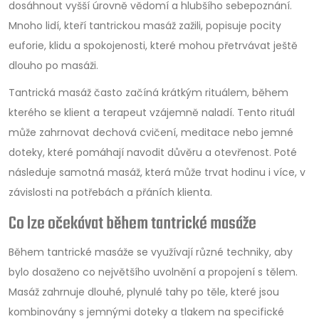
dosáhnout vyšší úrovně vědomí a hlubšího sebepoznání.
Mnoho lidí, kteří tantrickou masáž zažili, popisuje pocity
euforie, klidu a spokojenosti, které mohou přetrvávat ještě
dlouho po masáži.
Tantrická masáž často začíná krátkým rituálem, během
kterého se klient a terapeut vzájemně naladí. Tento rituál
může zahrnovat dechová cvičení, meditace nebo jemné
doteky, které pomáhají navodit důvěru a otevřenost. Poté
následuje samotná masáž, která může trvat hodinu i více, v
závislosti na potřebách a přáních klienta.
Co lze očekávat během tantrické masáže
Během tantrické masáže se využívají různé techniky, aby
bylo dosaženo co největšího uvolnění a propojení s tělem.
Masáž zahrnuje dlouhé, plynulé tahy po těle, které jsou
kombinovány s jemnými doteky a tlakem na specifické