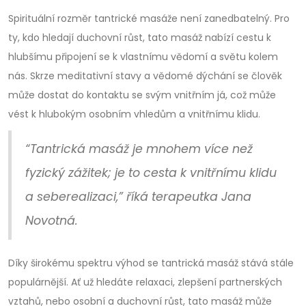
Spirituální rozměr tantrické masáže není zanedbatelný. Pro
ty, kdo hledají duchovní růst, tato masáž nabízí cestu k
hlubšímu připojení se k vlastnímu vědomí a světu kolem
nás. Skrze meditativní stavy a vědomé dýchání se člověk
může dostat do kontaktu se svým vnitřním já, což může
vést k hlubokým osobním vhledům a vnitřnímu klidu.
“Tantrická masáž je mnohem více než
fyzický zážitek; je to cesta k vnitřnímu klidu
a seberealizaci,” říká terapeutka Jana
Novotná.
Díky širokému spektru výhod se tantrická masáž stává stále
populárnější. Ať už hledáte relaxaci, zlepšení partnerských
vztahů, nebo osobní a duchovní růst, tato masáž může