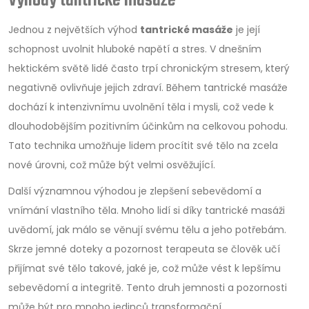
Výhody tantrické masáže
Jednou z největších výhod
tantrické masáže
je její
schopnost uvolnit hluboké napětí a stres. V dnešním
hektickém světě lidé často trpí chronickým stresem, který
negativně ovlivňuje jejich zdraví. Během tantrické masáže
dochází k intenzivnímu uvolnění těla i mysli, což vede k
dlouhodobějším pozitivním účinkům na celkovou pohodu.
Tato technika umožňuje lidem procítit své tělo na zcela
nové úrovni, což může být velmi osvěžující.
Další významnou výhodou je zlepšení sebevědomí a
vnímání vlastního těla. Mnoho lidí si díky tantrické masáži
uvědomí, jak málo se věnují svému tělu a jeho potřebám.
Skrze jemné doteky a pozornost terapeuta se člověk učí
přijímat své tělo takové, jaké je, což může vést k lepšímu
sebevědomí a integritě. Tento druh jemnosti a pozornosti
může být pro mnoho jedinců transformační.