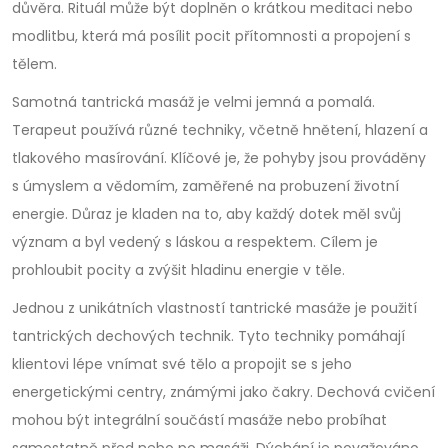
důvěra. Rituál může být doplněn o krátkou meditaci nebo
modlitbu, která má posílit pocit přítomnosti a propojení s
tělem.
Samotná tantrická masáž je velmi jemná a pomalá.
Terapeut používá různé techniky, včetně hnětení, hlazení a
tlakového masírování. Klíčové je, že pohyby jsou prováděny
s úmyslem a vědomím, zaměřené na probuzení životní
energie. Důraz je kladen na to, aby každý dotek měl svůj
význam a byl vedený s láskou a respektem. Cílem je
prohloubit pocity a zvýšit hladinu energie v těle.
Jednou z unikátních vlastností tantrické masáže je použití
tantrických dechových technik. Tyto techniky pomáhají
klientovi lépe vnímat své tělo a propojit se s jeho
energetickými centry, známými jako čakry. Dechová cvičení
mohou být integrální součástí masáže nebo probíhat
samostatně před nebo po masáži. Dýchání je považováno