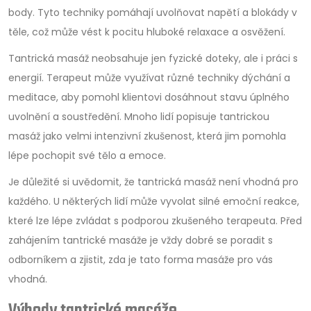
body. Tyto techniky pomáhají uvolňovat napětí a blokády v
těle, což může vést k pocitu hluboké relaxace a osvěžení.
Tantrická masáž neobsahuje jen fyzické doteky, ale i práci s
energií. Terapeut může využívat různé techniky dýchání a
meditace, aby pomohl klientovi dosáhnout stavu úplného
uvolnění a soustředění. Mnoho lidí popisuje tantrickou
masáž jako velmi intenzivní zkušenost, která jim pomohla
lépe pochopit své tělo a emoce.
Je důležité si uvědomit, že tantrická masáž není vhodná pro
každého. U některých lidí může vyvolat silné emoční reakce,
které lze lépe zvládat s podporou zkušeného terapeuta. Před
zahájením tantrické masáže je vždy dobré se poradit s
odborníkem a zjistit, zda je tato forma masáže pro vás
vhodná.