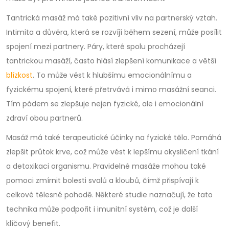
Tantrická masáž má také pozitivní vliv na partnerský vztah.
Intimita a důvěra, která se rozvíjí během sezení, může posílit
spojení mezi partnery. Páry, které spolu procházejí
tantrickou masáží, často hlásí zlepšení komunikace a větší
blízkost
. To může vést k hlubšímu emocionálnímu a
fyzickému spojení, které přetrvává i mimo masážní seanci.
Tím pádem se zlepšuje nejen fyzické, ale i emocionální
zdraví obou partnerů.
Masáž má také terapeutické účinky na fyzické tělo. Pomáhá
zlepšit průtok krve, což může vést k lepšímu okysličení tkání
a detoxikaci organismu. Pravidelné masáže mohou také
pomoci zmírnit bolesti svalů a kloubů, čímž přispívají k
celkové tělesné pohodě. Některé studie naznačují, že tato
technika může podpořit i imunitní systém, což je další
klíčový benefit.