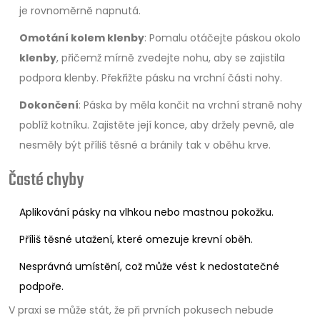
je rovnoměrně napnutá.
Omotání kolem klenby
: Pomalu otáčejte páskou okolo
klenby
, přičemž mírně zvedejte nohu, aby se zajistila
podpora klenby. Překřižte pásku na vrchní části nohy.
Dokončení
: Páska by měla končit na vrchní straně nohy
poblíž kotníku. Zajistěte její konce, aby držely pevně, ale
nesměly být příliš těsné a bránily tak v oběhu krve.
Časté chyby
Aplikování pásky na vlhkou nebo mastnou pokožku.
Příliš těsné utažení, které omezuje krevní oběh.
Nesprávná umístění, což může vést k nedostatečné
podpoře.
V praxi se může stát, že při prvních pokusech nebude