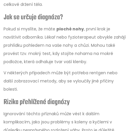
celkové držení těla.
Jak se určuje diagnóza?
Pokud si myslíte, že máte
ploché nohy
, první krok je
navštívit odborníka. Lékař nebo fyzioterapeut obvykle zahájí
prohlídku pohledem na vaše nohy a chůzi. Mohou také
provést tzv. mokrý test, kdy stojíte nohama na mokré
podložce, která odhaluje tvar vaší klenby.
V některých případech může být potřeba rentgen nebo
další zobrazovací metody, aby se vyloučily jiné příčiny
bolesti.
Rizika přehlížené diagnózy
Ignorování těchto příznaků může vést k dalším
komplikacím, jako jsou problémy s koleny a kyčlemi v
důsledku nesprávného rozložení váhy. Proto je důležité