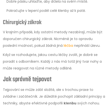
Dobře pásku uhlaďte, aby držela na svém místě.
Pokračujte v lepení podél celé klenby až k patě.
Chirurgický zákrok
V krajním případě, kdy ostatní metody nezabírají, může být
doporučen chirurgický zákrok. Nicméně je to opravdu
poslední možnost, pokud žádná jiná
léčba
nepřináší úlevu.
Když se rozhodujete, jakou cestu léčby zvolit, je dobré se
poradit s odborníkem. Každý z nás má totiž jiný tvar nohy a
může reagovat na různé metody odlišně.
Jak správně tejpovat
Tejpování se může zdát složitě, ale s trochou praxe to
zvládne i začátečník. Je důležité pochopit základní principy a
techniky, abyste efektivně podpořili
klenbu
svých nohou.