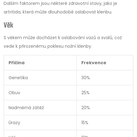
Dalším faktorem jsou některé zdravotní stavy, jako je
artritida, která může dlouhodobě oslabovat klenbu.
Věk
S věkem může docházet k oslabování vazů a svalů, což
vede k přirozenému poklesu nožní klenby.
Příčina
Frekvence
Genetika
30%
Obuv
25%
Nadměrná zátěž
20%
Úrazy
15%