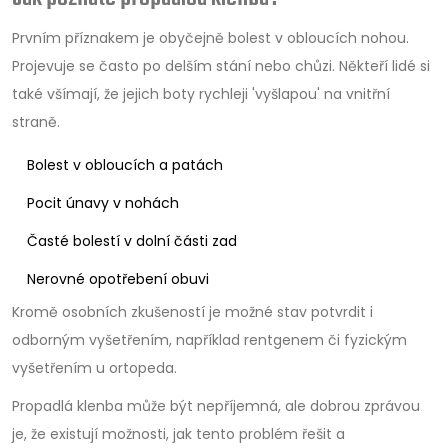
Prvním příznakem je obyčejně bolest v obloucích nohou.
Projevuje se často po delším stání nebo chůzi. Někteří lidé si
také všímají, že jejich boty rychleji 'vyšlapou' na vnitřní
straně.
Bolest v obloucích a patách
Pocit únavy v nohách
Časté bolestí v dolní části zad
Nerovné opotřebení obuvi
Kromě osobních zkušeností je možné stav potvrdit i
odborným vyšetřením, například rentgenem či fyzickým
vyšetřením u ortopeda.
Propadlá klenba může být nepříjemná, ale dobrou zprávou
je, že existují možnosti, jak tento problém řešit a