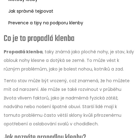
Jak správně tejpovat
Prevence a tipy na podporu klenby
Co je to propadlá klenba
Propadlá klenba
, taky známá jako ploché nohy, je stav, kdy
oblouk nohy klesne a dotýká se země. To může vést k
různým problémům, jako je bolest nohou, kotníků a zad.
Tento stav může být vrozený, což znamená, že ho můžete
mít od narození. Ale může se také rozvinout v průběhu
života vlivem faktorů, jako je nadměrná fyzická zátěž,
nadváha nebo nošení špatné obuvi. Starší lidé mají k
tomuto problému často větší sklony kvůli přirozenému
opotřebení a oslabování svalů v chodidlech.
Jak poznáte propadlou klenbu?