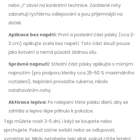
nebo „I“ závisí na konkrétní technice. Zaoblené rohy
zabraňují rychlému odlepování a jsou příjemnější na
dotek.
Aplikace bez napětí:
První a poslední část pásky (cca 2-
3 cm) aplikujte zcela bez napětí. Tato část slouží pouze
jako kotvení a nemá působit žádnou sílu.
Správné napnutí:
Střední část pásky aplikujte s mírným
napnutím (pro podporu klenby cca 25-50 % maximálního
roztažení). Napínání provádíte rukama, nikoliv
natahováním nohy.
Aktivace lepiva:
Po nalepení třete pásku dlaní, aby se
zahřála a lepivo lépe přilnulo k pokožce.
Tejp můžete nosit 3-5 dní, i když se koupete nebo
sprchujete. Pokud začne svrbět nebo se odlupovat,
vyměňte jej. Nikdy netahejte tejp silně, pokud cítíte brnění