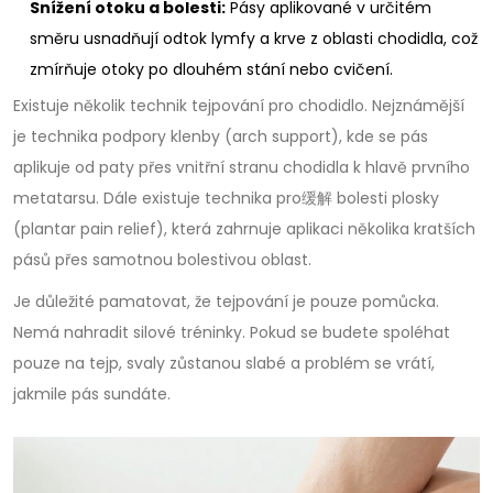
Snížení otoku a bolesti:
Pásy aplikované v určitém
směru usnadňují odtok lymfy a krve z oblasti chodidla, což
zmírňuje otoky po dlouhém stání nebo cvičení.
Existuje několik technik tejpování pro chodidlo. Nejznámější
je technika podpory klenby (arch support), kde se pás
aplikuje od paty přes vnitřní stranu chodidla k hlavě prvního
metatarsu. Dále existuje technika pro缓解 bolesti plosky
(plantar pain relief), která zahrnuje aplikaci několika kratších
pásů přes samotnou bolestivou oblast.
Je důležité pamatovat, že tejpování je pouze pomůcka.
Nemá nahradit silové tréninky. Pokud se budete spoléhat
pouze na tejp, svaly zůstanou slabé a problém se vrátí,
jakmile pás sundáte.