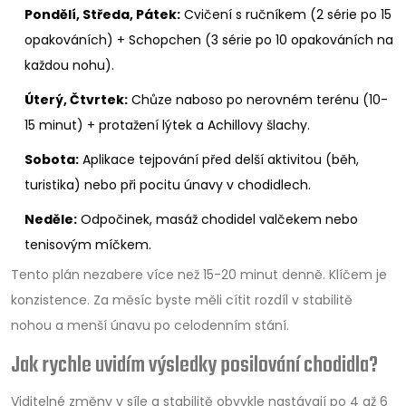
Pondělí, Středa, Pátek:
Cvičení s ručníkem (2 série po 15
opakováních) + Schopchen (3 série po 10 opakováních na
každou nohu).
Úterý, Čtvrtek:
Chůze naboso po nerovném terénu (10-
15 minut) + protažení lýtek a Achillovy šlachy.
Sobota:
Aplikace tejpování před delší aktivitou (běh,
turistika) nebo při pocitu únavy v chodidlech.
Neděle:
Odpočinek, masáž chodidel valčekem nebo
tenisovým míčkem.
Tento plán nezabere více než 15-20 minut denně. Klíčem je
konzistence. Za měsíc byste měli cítit rozdíl v stabilitě
nohou a menší únavu po celodenním stání.
Jak rychle uvidím výsledky posilování chodidla?
Viditelné změny v síle a stabilitě obvykle nastávají po 4 až 6