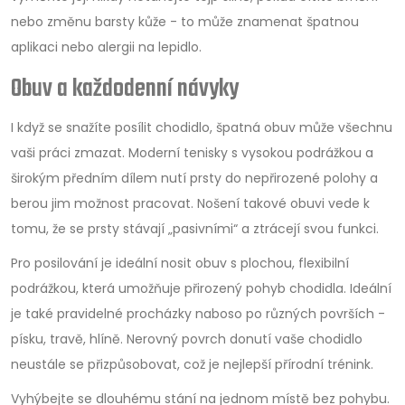
nebo změnu barsty kůže - to může znamenat špatnou
aplikaci nebo alergii na lepidlo.
Obuv a každodenní návyky
I když se snažíte posílit chodidlo, špatná obuv může všechnu
vaši práci zmazat. Moderní tenisky s vysokou podrážkou a
širokým předním dílem nutí prsty do nepřirozené polohy a
berou jim možnost pracovat. Nošení takové obuvi vede k
tomu, že se prsty stávají „pasivními“ a ztrácejí svou funkci.
Pro posilování je ideální nosit obuv s plochou, flexibilní
podrážkou, která umožňuje přirozený pohyb chodidla. Ideální
je také pravidelné procházky naboso po různých površích -
písku, travě, hlíně. Nerovný povrch donutí vaše chodidlo
neustále se přizpůsobovat, což je nejlepší přírodní trénink.
Vyhýbejte se dlouhému stání na jednom místě bez pohybu.