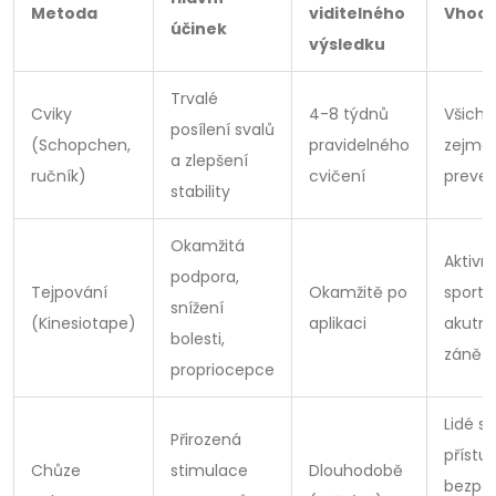
Metoda
viditelného
Vhodn
účinek
výsledku
Trvalé
Cviky
4-8 týdnů
Všichni
posílení svalů
(Schopchen,
pravidelného
zejmé
a zlepšení
ručník)
cvičení
preven
stability
Okamžitá
Aktivní
podpora,
Tejpování
Okamžitě po
sporto
snížení
(Kinesiotape)
aplikaci
akutní
bolesti,
zánět
propriocepce
Lidé s
Přirozená
přístu
Chůze
stimulace
Dlouhodobě
bezpe