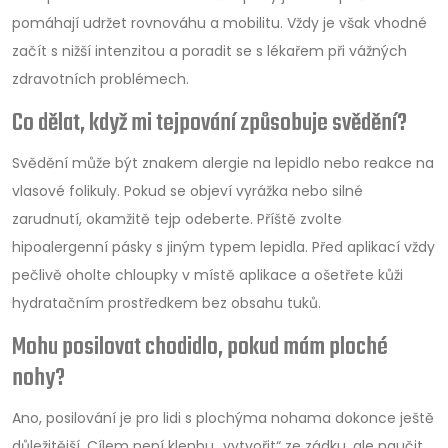
pomáhají udržet rovnováhu a mobilitu. Vždy je však vhodné
začít s nižší intenzitou a poradit se s lékařem při vážných
zdravotních problémech.
Co dělat, když mi tejpování způsobuje svědění?
Svědění může být znakem alergie na lepidlo nebo reakce na
vlasové folikuly. Pokud se objeví vyrážka nebo silné
zarudnutí, okamžitě tejp odeberte. Příště zvolte
hipoalergenní pásky s jiným typem lepidla. Před aplikací vždy
pečlivě oholte chloupky v místě aplikace a ošetřete kůži
hydratačním prostředkem bez obsahu tuků.
Mohu posilovat chodidlo, pokud mám ploché
nohy?
Ano, posilování je pro lidi s plochýma nohama dokonce ještě
důležitější. Cílem není klenbu „vytvořit“ ze zádku, ale naučit