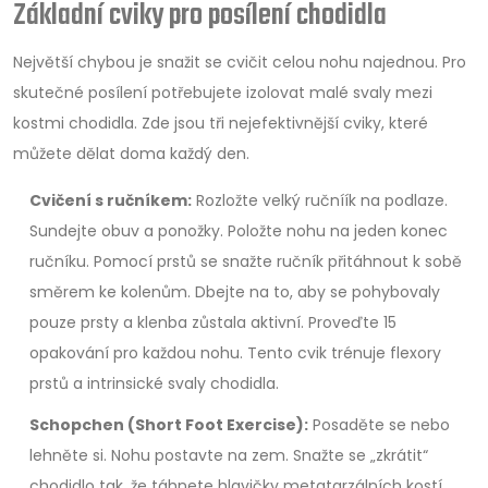
Základní cviky pro posílení chodidla
Největší chybou je snažit se cvičit celou nohu najednou. Pro
skutečné posílení potřebujete izolovat malé svaly mezi
kostmi chodidla. Zde jsou tři nejefektivnější cviky, které
můžete dělat doma každý den.
Cvičení s ručníkem:
Rozložte velký ručníík na podlaze.
Sundejte obuv a ponožky. Položte nohu na jeden konec
ručníku. Pomocí prstů se snažte ručník přitáhnout k sobě
směrem ke kolenům. Dbejte na to, aby se pohybovaly
pouze prsty a klenba zůstala aktivní. Proveďte 15
opakování pro každou nohu. Tento cvik trénuje flexory
prstů a intrinsické svaly chodidla.
Schopchen (Short Foot Exercise):
Posaděte se nebo
lehněte si. Nohu postavte na zem. Snažte se „zkrátit“
chodidlo tak, že táhnete hlavičky metatarzálních kostí