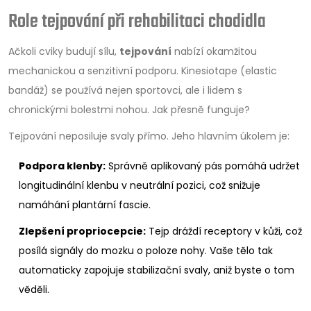
Role tejpování při rehabilitaci chodidla
Ačkoli cviky budují sílu,
tejpování
nabízí okamžitou
mechanickou a senzitivní podporu. Kinesiotape (elastic
bandáž) se používá nejen sportovci, ale i lidem s
chronickými bolestmi nohou. Jak přesně funguje?
Tejpování neposiluje svaly přímo. Jeho hlavním úkolem je:
Podpora klenby:
Správně aplikovaný pás pomáhá udržet
longitudinální klenbu v neutrální pozici, což snižuje
namáhání plantární fascie.
Zlepšení propriocepcie:
Tejp dráždí receptory v kůži, což
posílá signály do mozku o poloze nohy. Vaše tělo tak
automaticky zapojuje stabilizační svaly, aniž byste o tom
věděli.