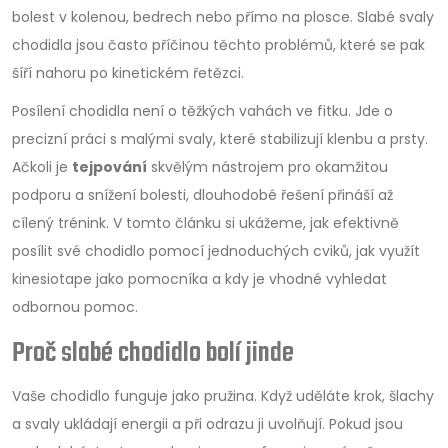
bolest v kolenou, bedrech nebo přímo na plosce. Slabé svaly
chodidla jsou často příčinou těchto problémů, které se pak
šíří nahoru po kinetickém řetězci.
Posílení chodidla není o těžkých vahách ve fitku. Jde o
precizní práci s malými svaly, které stabilizují klenbu a prsty.
Ačkoli je
tejpování
skvělým nástrojem pro okamžitou
podporu a snížení bolesti, dlouhodobé řešení přináší až
cílený trénink. V tomto článku si ukážeme, jak efektivně
posílit své chodidlo pomocí jednoduchých cviků, jak využít
kinesiotape jako pomocníka a kdy je vhodné vyhledat
odbornou pomoc.
Proč slabé chodidlo bolí jinde
Vaše chodidlo funguje jako pružina. Když uděláte krok, šlachy
a svaly ukládají energii a při odrazu ji uvolňují. Pokud jsou