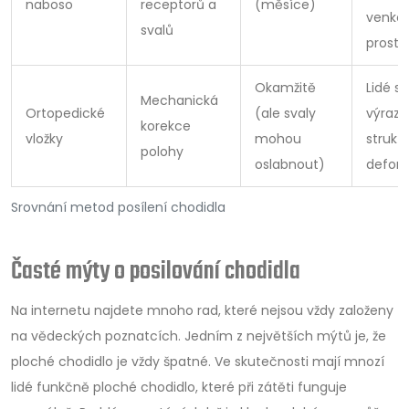
naboso
receptorů a
(měsíce)
venko
svalů
prost
Okamžitě
Lidé s
Mechanická
Ortopedické
(ale svaly
výraz
korekce
vložky
mohou
strukt
polohy
oslabnout)
defor
Srovnání metod posílení chodidla
Časté mýty o posilování chodidla
Na internetu najdete mnoho rad, které nejsou vždy založeny
na vědeckých poznatcích. Jedním z největších mýtů je, že
ploché chodidlo je vždy špatné. Ve skutečnosti mají mnozí
lidé funkčně ploché chodidlo, které při zátěti funguje