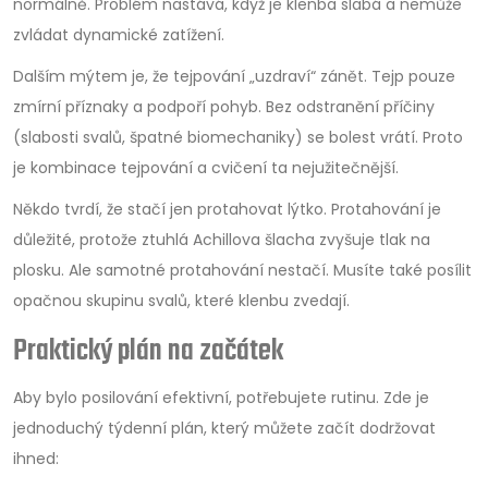
normálně. Problém nastává, když je klenba slabá a nemůže
zvládat dynamické zatížení.
Dalším mýtem je, že tejpování „uzdraví“ zánět. Tejp pouze
zmírní příznaky a podpoří pohyb. Bez odstranění příčiny
(slabosti svalů, špatné biomechaniky) se bolest vrátí. Proto
je kombinace tejpování a cvičení ta nejužitečnější.
Někdo tvrdí, že stačí jen protahovat lýtko. Protahování je
důležité, protože ztuhlá Achillova šlacha zvyšuje tlak na
plosku. Ale samotné protahování nestačí. Musíte také posílit
opačnou skupinu svalů, které klenbu zvedají.
Praktický plán na začátek
Aby bylo posilování efektivní, potřebujete rutinu. Zde je
jednoduchý týdenní plán, který můžete začít dodržovat
ihned: