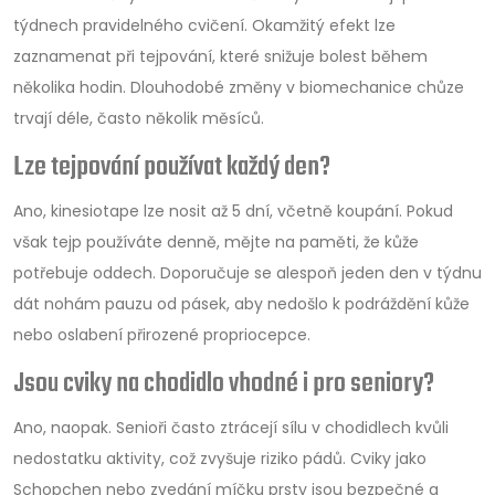
týdnech pravidelného cvičení. Okamžitý efekt lze
zaznamenat při tejpování, které snižuje bolest během
několika hodin. Dlouhodobé změny v biomechanice chůze
trvají déle, často několik měsíců.
Lze tejpování používat každý den?
Ano, kinesiotape lze nosit až 5 dní, včetně koupání. Pokud
však tejp používáte denně, mějte na paměti, že kůže
potřebuje oddech. Doporučuje se alespoň jeden den v týdnu
dát nohám pauzu od pásek, aby nedošlo k podráždění kůže
nebo oslabení přirozené propriocepce.
Jsou cviky na chodidlo vhodné i pro seniory?
Ano, naopak. Senioři často ztrácejí sílu v chodidlech kvůli
nedostatku aktivity, což zvyšuje riziko pádů. Cviky jako
Schopchen nebo zvedání míčku prsty jsou bezpečné a