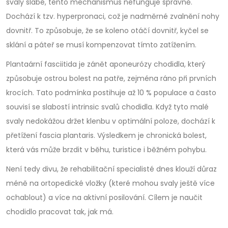
svaly slabé, tento mechanismus nefunguje správně.
Dochází k tzv. hyperpronaci, což je nadměrné zvalnění nohy
dovnitř. To způsobuje, že se koleno otáčí dovnitř, kyčel se
sklání a páteř se musí kompenzovat tímto zatížením.
Plantaární fasciitida
je
zánět aponeurózy chodidla, který
způsobuje ostrou bolest na patře, zejména ráno při prvních
krocích
. Tato podmínka postihuje až 10 % populace a často
souvisí se slabostí intrinsic svalů chodidla.
Když tyto malé
svaly nedokážou držet klenbu v optimální poloze, dochází k
přetížení fascia plantaris. Výsledkem je chronická bolest,
která vás může brzdit v běhu, turistice i běžném pohybu.
Není tedy divu, že rehabilitační specialisté dnes klouží důraz
méně na ortopedické vložky (které mohou svaly ještě více
ochablout) a více na aktivní posilování. Cílem je naučit
chodidlo pracovat tak, jak má.