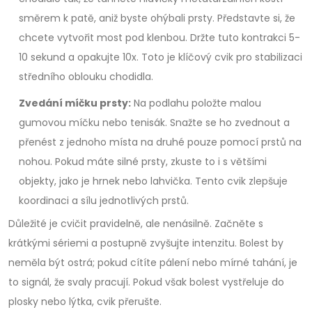
směrem k patě, aniž byste ohýbali prsty. Představte si, že
chcete vytvořit most pod klenbou. Držte tuto kontrakci 5-
10 sekund a opakujte 10x. Toto je klíčový cvik pro stabilizaci
středního oblouku chodidla.
Zvedání míčku prsty:
Na podlahu položte malou
gumovou míčku nebo tenisák. Snažte se ho zvednout a
přenést z jednoho místa na druhé pouze pomocí prstů na
nohou. Pokud máte silné prsty, zkuste to i s většími
objekty, jako je hrnek nebo lahvička. Tento cvik zlepšuje
koordinaci a sílu jednotlivých prstů.
Důležité je cvičit pravidelně, ale nenásilně. Začněte s
krátkými sériemi a postupně zvyšujte intenzitu. Bolest by
neměla být ostrá; pokud cítíte pálení nebo mírné tahání, je
to signál, že svaly pracují. Pokud však bolest vystřeluje do
plosky nebo lýtka, cvik přerušte.