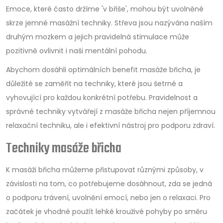
Emoce, které často držíme 'v břiše', mohou být uvolněné
skrze jemné masážní techniky. Střeva jsou nazývána naším
druhým mozkem a jejich pravidelná stimulace může
pozitivně ovlivnit i naši mentální pohodu.
Abychom dosáhli optimálních benefit masáže břicha, je
důležité se zaměřit na techniky, které jsou šetrné a
vyhovující pro každou konkrétní potřebu. Pravidelnost a
správné techniky vytvářejí z masáže břicha nejen příjemnou
relaxační techniku, ale i efektivní nástroj pro podporu zdraví.
Techniky masáže břicha
K masáži břicha můžeme přistupovat různými způsoby, v
závislosti na tom, co potřebujeme dosáhnout, zda se jedná
o podporu trávení, uvolnění emocí, nebo jen o relaxaci. Pro
začátek je vhodné použít lehké krouživé pohyby po směru