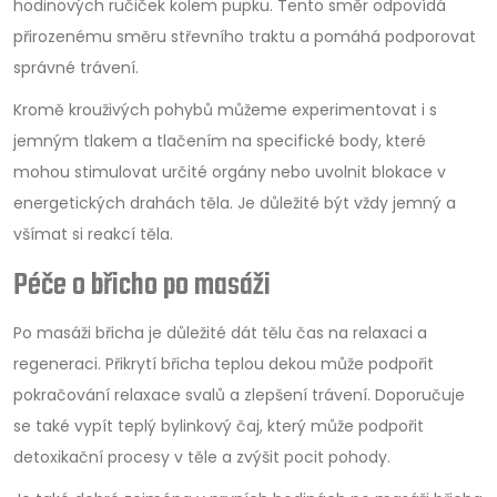
hodinových ručiček kolem pupku. Tento směr odpovídá
přirozenému směru střevního traktu a pomáhá podporovat
správné trávení.
Kromě krouživých pohybů můžeme experimentovat i s
jemným tlakem a tlačením na specifické body, které
mohou stimulovat určité orgány nebo uvolnit blokace v
energetických drahách těla. Je důležité být vždy jemný a
všímat si reakcí těla.
Péče o břicho po masáži
Po masáži břicha je důležité dát tělu čas na relaxaci a
regeneraci. Přikrytí břicha teplou dekou může podpořit
pokračování relaxace svalů a zlepšení trávení. Doporučuje
se také vypít teplý bylinkový čaj, který může podpořit
detoxikační procesy v těle a zvýšit pocit pohody.