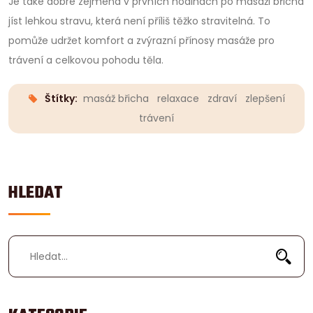
Je také dobré zejména v prvních hodinách po masáži břicha
jíst lehkou stravu, která není příliš těžko stravitelná. To
pomůže udržet komfort a zvýrazní přínosy masáže pro
trávení a celkovou pohodu těla.
Štítky:
masáž břicha
relaxace
zdraví
zlepšení
trávení
HLEDAT