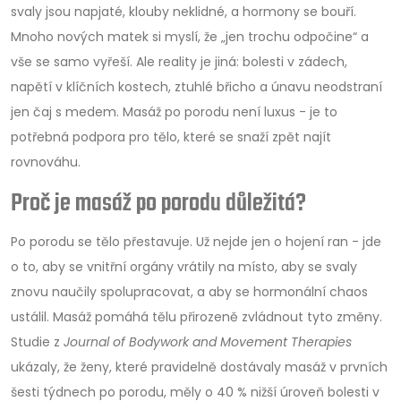
svaly jsou napjaté, klouby neklidné, a hormony se bouří.
Mnoho nových matek si myslí, že „jen trochu odpočine“ a
vše se samo vyřeší. Ale reality je jiná: bolesti v zádech,
napětí v klíčních kostech, ztuhlé břicho a únavu neodstraní
jen čaj s medem. Masáž po porodu není luxus - je to
potřebná podpora pro tělo, které se snaží zpět najít
rovnováhu.
Proč je masáž po porodu důležitá?
Po porodu se tělo přestavuje. Už nejde jen o hojení ran - jde
o to, aby se vnitřní orgány vrátily na místo, aby se svaly
znovu naučily spolupracovat, a aby se hormonální chaos
ustálil. Masáž pomáhá tělu přirozeně zvládnout tyto změny.
Studie z
Journal of Bodywork and Movement Therapies
ukázaly, že ženy, které pravidelně dostávaly masáž v prvních
šesti týdnech po porodu, měly o 40 % nižší úroveň bolesti v