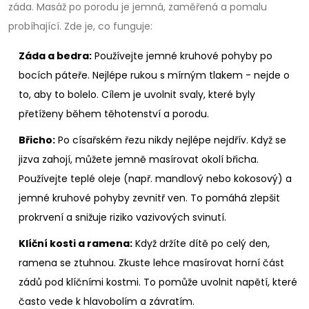
záda. Masáž po porodu je jemná, zaměřená a pomalu
probíhající. Zde je, co funguje:
Záda a bedra:
Používejte jemné kruhové pohyby po
bocích páteře. Nejlépe rukou s mírným tlakem - nejde o
to, aby to bolelo. Cílem je uvolnit svaly, které byly
přetíženy během těhotenství a porodu.
Břicho:
Po císařském řezu nikdy nejlépe nejdřív. Když se
jizva zahojí, můžete jemně masírovat okolí břicha.
Používejte teplé oleje (např. mandlový nebo kokosový) a
jemné kruhové pohyby zevnitř ven. To pomáhá zlepšit
prokrvení a snižuje riziko vazivových svinutí.
Klíční kosti a ramena:
Když držíte dítě po celý den,
ramena se ztuhnou. Zkuste lehce masírovat horní část
zádů pod klíčními kostmi. To pomůže uvolnit napětí, které
často vede k hlavobolím a závratím.