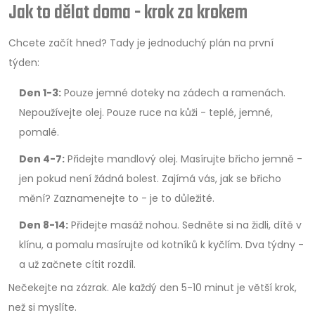
Jak to dělat doma - krok za krokem
Chcete začít hned? Tady je jednoduchý plán na první
týden:
Den 1-3:
Pouze jemné doteky na zádech a ramenách.
Nepoužívejte olej. Pouze ruce na kůži - teplé, jemné,
pomalé.
Den 4-7:
Přidejte mandlový olej. Masírujte břicho jemně -
jen pokud není žádná bolest. Zajímá vás, jak se břicho
mění? Zaznamenejte to - je to důležité.
Den 8-14:
Přidejte masáž nohou. Sedněte si na židli, dítě v
klínu, a pomalu masírujte od kotníků k kyčlím. Dva týdny -
a už začnete cítit rozdíl.
Nečekejte na zázrak. Ale každý den 5-10 minut je větší krok,
než si myslíte.