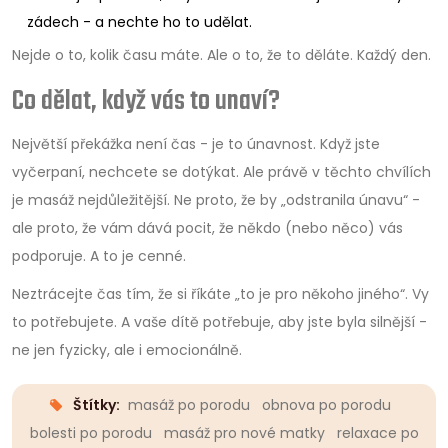
zádech - a nechte ho to udělat.
Nejde o to, kolik času máte. Ale o to, že to děláte. Každý den.
Co dělat, když vás to unaví?
Největší překážka není čas - je to únavnost. Když jste
vyčerpaní, nechcete se dotýkat. Ale právě v těchto chvílích
je masáž nejdůležitější. Ne proto, že by „odstranila únavu“ -
ale proto, že vám dává pocit, že někdo (nebo něco) vás
podporuje. A to je cenné.
Neztrácejte čas tím, že si říkáte „to je pro někoho jiného“. Vy
to potřebujete. A vaše dítě potřebuje, aby jste byla silnější -
ne jen fyzicky, ale i emocionálně.
Štítky:
masáž po porodu
obnova po porodu
bolesti po porodu
masáž pro nové matky
relaxace po