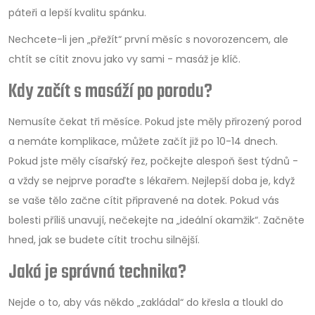
páteři a lepší kvalitu spánku.
Nechcete-li jen „přežít“ první měsíc s novorozencem, ale
chtít se cítit znovu jako vy sami - masáž je klíč.
Kdy začít s masáží po porodu?
Nemusíte čekat tři měsíce. Pokud jste měly přirozený porod
a nemáte komplikace, můžete začít již po 10-14 dnech.
Pokud jste měly císařský řez, počkejte alespoň šest týdnů -
a vždy se nejprve poraďte s lékařem. Nejlepší doba je, když
se vaše tělo začne cítit připravené na dotek. Pokud vás
bolesti příliš unavují, nečekejte na „ideální okamžik“. Začněte
hned, jak se budete cítit trochu silnější.
Jaká je správná technika?
Nejde o to, aby vás někdo „zakládal“ do křesla a tloukl do