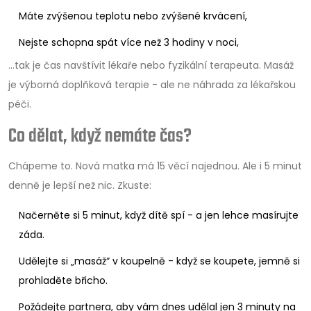
Máte zvýšenou teplotu nebo zvýšené krvácení,
Nejste schopna spát více než 3 hodiny v noci,
…tak je čas navštívit lékaře nebo fyzikální terapeuta. Masáž
je výborná doplňková terapie - ale ne náhrada za lékařskou
péči.
Co dělat, když nemáte čas?
Chápeme to. Nová matka má 15 věcí najednou. Ale i 5 minut
denně je lepší než nic. Zkuste:
Načerněte si 5 minut, když dítě spí - a jen lehce masírujte
záda.
Udělejte si „masáž“ v koupelně - když se koupete, jemně si
prohladěte břicho.
Požádejte partnera, aby vám dnes udělal jen 3 minuty na