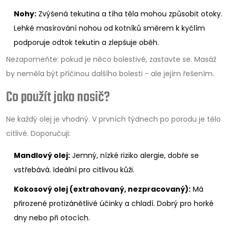
Nohy:
Zvýšená tekutina a tíha těla mohou způsobit otoky.
Lehké masírování nohou od kotníků směrem k kyčlím
podporuje odtok tekutin a zlepšuje oběh.
Nezapomeňte: pokud je něco bolestivé, zastavte se. Masáž
by neměla být příčinou dalšího bolesti - ale jejím řešením.
Co použít jako nosič?
Ne každý olej je vhodný. V prvních týdnech po porodu je tělo
citlivé. Doporučuji:
Mandlový olej:
Jemný, nízké riziko alergie, dobře se
vstřebává. Ideální pro citlivou kůži.
Kokosový olej (extrahovaný, nezpracovaný):
Má
přirozené protizánětlivé účinky a chladí. Dobrý pro horké
dny nebo při otocích.