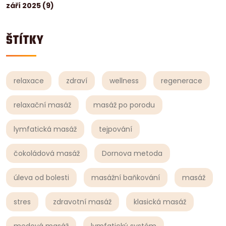
září 2025
(9)
ŠTÍTKY
relaxace
zdraví
wellness
regenerace
relaxační masáž
masáž po porodu
lymfatická masáž
tejpování
čokoládová masáž
Dornova metoda
úleva od bolesti
masážní baňkování
masáž
stres
zdravotní masáž
klasická masáž
medová masáž
lymfatický systém