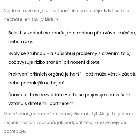
Nejde o to, že se „nic nestane“. Ale co se děje, když se tělo
necháte jen tak „v klidu“?
Bolesti v zádech se zhoršují - a mohou přetrvávat měsíce,
nebo i roky.
Svaly se ztuhnou - a způsobují problémy s držením těla,
což zvyšuje riziko zranění při nosení dítěte.
Prokrvení břišních orgánů je horší - což může vést k zácpě,
nebo pomalejšímu hojení.
Únavu a stres nezvládáte - a to se projevuje i na vašem
vztahu s dítětem i partnerem.
Masáž není „náhrada“ za zdravý životní styl. Ale je to jeden z
nejúčinnějších způsobů, jak podpořit tělo, když je nejvíce
potřebuje.