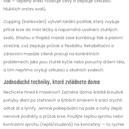
tlak — tepelný efekt rozšiřuje cévy a zlepšuje cirkulaci
hlubších vrstev svalů.
Cupping (baňkování) vytváří lokální podtlak, který zvyšuje
přítok krve do míst léčby a napomáhá uvolnění ztuhlých
svalů. Shiatsu a thajská masáž zase kombinují tlak a pasivní
strečink, což zlepšuje průtok a flexibilitu. Rehabilitační a
zdravotní masáže cíleně pracují na konkrétních
problémech, jako jsou ztuhlé kyčle nebo poruchy držení těla,
a tím nepřímo zvyšují cirkulaci v okolních svalech.
Jednoduché techniky, které zvládnete doma
Nechcete hned k masérovi? Začněte doma: krátké krouživé
pohyby dlaní po stehnech a lýtkách směrem k srdci zrychlí
odtok žil a lymfy. Jemné poklepávání na paže a nohy zlepší
nervové podněty a průtok krve. Použijte teplou sprchu nebo
kontrastní sprchu (teplá/studená) na končetiny — to rychle