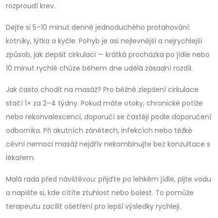
rozproudí krev.
Dejte si 5–10 minut denně jednoduchého protahování:
kotníky, lýtka a kyčle. Pohyb je asi nejlevnější a nejrychlejší
způsob, jak zlepšit cirkulaci — krátká procházka po jídle nebo
10 minut rychlé chůze během dne udělá zásadní rozdíl.
Jak často chodit na masáž? Pro běžné zlepšení cirkulace
stačí 1× za 2–4 týdny. Pokud máte otoky, chronické potíže
nebo rekonvalescenci, doporučí se častěji podle doporučení
odborníka. Při akutních zánětech, infekcích nebo těžké
cévní nemoci masáž nejdřív nekombinujte bez konzultace s
lékařem.
Malá rada před návštěvou: přijďte po lehkém jídle, pijte vodu
a napište si, kde cítíte ztuhlost nebo bolest. To pomůže
terapeutu zacílit ošetření pro lepší výsledky rychleji.