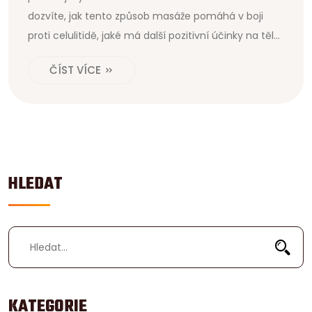
dozvíte, jak tento způsob masáže pomáhá v boji
proti celulitidě, jaké má další pozitivní účinky na tělo
a jakou roli hraje v celkovém zdraví a pohodě
ČÍST VÍCE
jedince. Nahlédneme do mechaniky této masáže,
zjistíme, které oblasti těla jsou na celulitidu nejvíce
náchylné a poradíme, jak si takovou masáž můžete
dopřát i doma.
HLEDAT
KATEGORIE