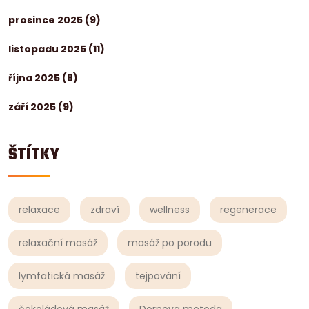
prosince 2025
(9)
listopadu 2025
(11)
října 2025
(8)
září 2025
(9)
ŠTÍTKY
relaxace
zdraví
wellness
regenerace
relaxační masáž
masáž po porodu
lymfatická masáž
tejpování
čokoládová masáž
Dornova metoda