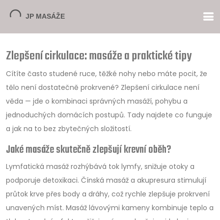
Zlepšení cirkulace: masáže a praktické tipy
Cítíte často studené ruce, těžké nohy nebo máte pocit, že
tělo není dostatečně prokrvené? Zlepšení cirkulace není
věda — jde o kombinaci správných masáží, pohybu a
jednoduchých domácích postupů. Tady najdete co funguje
a jak na to bez zbytečných složitostí.
Jaké masáže skutečně zlepšují krevní oběh?
Lymfatická masáž rozhýbává tok lymfy, snižuje otoky a
podporuje detoxikaci. Čínská masáž a akupresura stimulují
průtok krve přes body a dráhy, což rychle zlepšuje prokrvení
unavených míst. Masáž lávovými kameny kombinuje teplo a