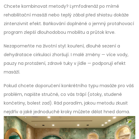
Chcete kombinovat metody? Lymfodrenáž po mírné
rehabilitační masáži nebo teplý zábal před shiatsu dokáže
zintenzivnit efekt. Baňkování doplněné o jemný protahovací
program zlepší dlouhodobou mobilitu a průtok krve.
Nezapomeňte na životní styl: kouření, dlouhé sezení a
dehydratace cirkulaci zhoršují. I malé změny — více vody,
pauzy na protažení, zdravé tuky v jídle — podporují efekt
masáží.
Pokud chcete doporučení konkrétního typu masáže pro váš
problém, napište stručně, co vás trápí (otoky, studené
končetiny, bolest zad). Rád poradím, jakou metodu zkusit
nejdřív a jaké jednoduché kroky můžete dělat hned doma.