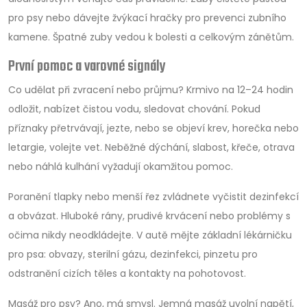
pro psy nebo dávejte žvýkací hračky pro prevenci zubního
kamene. Špatné zuby vedou k bolesti a celkovým zánětům.
První pomoc a varovné signály
Co udělat při zvracení nebo průjmu? Krmivo na 12–24 hodin
odložit, nabízet čistou vodu, sledovat chování. Pokud
příznaky přetrvávají, jezte, nebo se objeví krev, horečka nebo
letargie, volejte vet. Neběžné dýchání, slabost, křeče, otrava
nebo náhlá kulhání vyžadují okamžitou pomoc.
Poranění tlapky nebo menší řez zvládnete vyčistit dezinfekcí
a obvázat. Hluboké rány, prudivé krvácení nebo problémy s
očima nikdy neodkládejte. V autě mějte základní lékárničku
pro psa: obvazy, sterilní gázu, dezinfekci, pinzetu pro
odstranění cizích těles a kontakty na pohotovost.
Masáž pro psy? Ano, má smysl. Jemná masáž uvolní napětí,