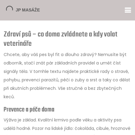
Zdraví psů – co doma zvládnete a kdy volat
veterináře
Chcete, aby váš pes byl fit a dlouho zdravý? Nemusíte být
odborník, stačí znát pár základních pravidel a umět číst
signály těla. V tomhle textu najdete praktické rady o stravě,
pohybu, prevenci parazitů, péči o zuby a srst a taky co dělat
při akutních problémech. Vše stručně a bez zbytečných
keců.
Prevence a péče doma
Výživa je základ. Kvalitní krmivo podle věku a aktivity psa
udělá hodně. Pozor na lidské jídlo: čokoláda, cibule, hroznové