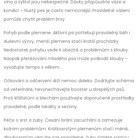
víno a xylitol jsou nebezpečné. Dávky přizpůsobte váze a
kondici – tlustý pes je často nemocnější. Pravidelné vážení
pomůže chytit problém brzy.
Pohyb podle plemene. Aktivní psi potřebují pravidelný běh i
duševní výzvy, menší plemena stačí kratší procházky.
Nedostatek pohybu vede k obezitě a problémům s klouby.
Naopak přetěžování mladého psa může poškodit klouby –
vyvažujte tempo s věkem.
Očkování a odčervení drží nemoc daleko. Dodržujte schéma
od veterináře, nevynechávejte booster u dospělých psů.
Proti klíšťatům a blechám používejte doporučené prostředky
pravidelně, podle lokality a sezóny.
Péče o srst a zuby. Česání brání zacuchání a zamezuje
kožním problémům. Krátkosrstým plemenům stačí méně,
dlouhosrstým věnujte čas pravidelně. Zuby čistěte pastou