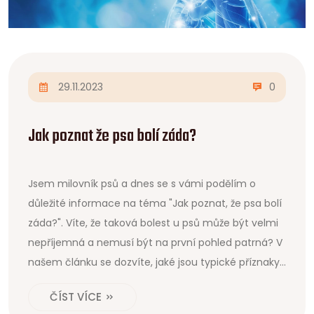
29.11.2023
0
Jak poznat že psa bolí záda?
Jsem milovník psů a dnes se s vámi podělím o
důležité informace na téma "Jak poznat, že psa bolí
záda?". Víte, že taková bolest u psů může být velmi
nepříjemná a nemusí být na první pohled patrná? V
našem článku se dozvíte, jaké jsou typické příznaky
a jak na ně reagovat. Společně se podíváme na
ČÍST VÍCE
nejlepší praktiky péče o naše čtyřnohé přátele a