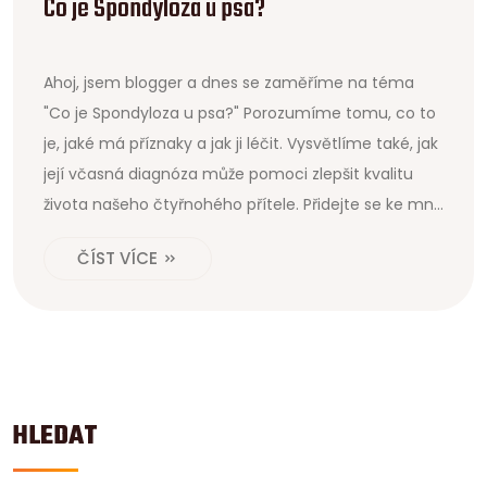
Co je Spondyloza u psa?
Ahoj, jsem blogger a dnes se zaměříme na téma
"Co je Spondyloza u psa?" Porozumíme tomu, co to
je, jaké má příznaky a jak ji léčit. Vysvětlíme také, jak
její včasná diagnóza může pomoci zlepšit kvalitu
života našeho čtyřnohého přítele. Přidejte se ke mně
a pochopím tento zdravotní problém, který může
ČÍST VÍCE
ovlivnit naše milované psy.
HLEDAT