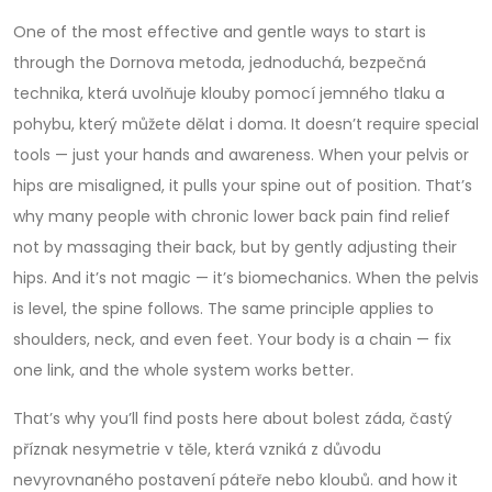
One of the most effective and gentle ways to start is
through the
Dornova metoda
,
jednoduchá, bezpečná
technika, která uvolňuje klouby pomocí jemného tlaku a
pohybu, který můžete dělat i doma
.
It doesn’t require special
tools — just your hands and awareness. When your pelvis or
hips are misaligned, it pulls your spine out of position. That’s
why many people with chronic lower back pain find relief
not by massaging their back, but by gently adjusting their
hips. And it’s not magic — it’s biomechanics. When the pelvis
is level, the spine follows. The same principle applies to
shoulders, neck, and even feet. Your body is a chain — fix
one link, and the whole system works better.
That’s why you’ll find posts here about
bolest záda
,
častý
příznak nesymetrie v těle, která vzniká z důvodu
nevyrovnaného postavení páteře nebo kloubů
.
and how it