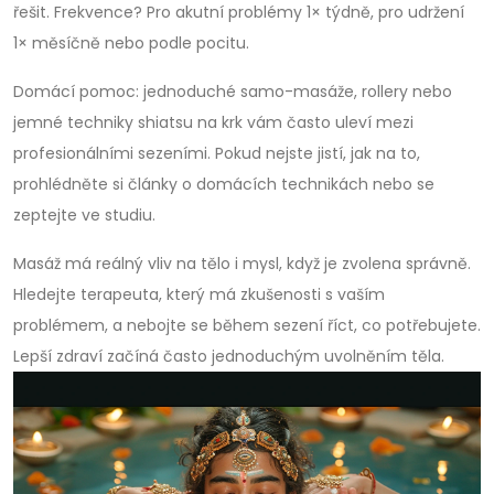
řešit. Frekvence? Pro akutní problémy 1× týdně, pro udržení
1× měsíčně nebo podle pocitu.
Domácí pomoc: jednoduché samo-masáže, rollery nebo
jemné techniky shiatsu na krk vám často uleví mezi
profesionálními sezeními. Pokud nejste jistí, jak na to,
prohlédněte si články o domácích technikách nebo se
zeptejte ve studiu.
Masáž má reálný vliv na tělo i mysl, když je zvolena správně.
Hledejte terapeuta, který má zkušenosti s vaším
problémem, a nebojte se během sezení říct, co potřebujete.
Lepší zdraví začíná často jednoduchým uvolněním těla.