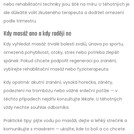
nebo rehabilitační techniky jsou šité na míru. U těhotných je
ale důležité volit zkušeného terapeuta a dodržet omezení
podle trimestru.
Kdy masáž ano a kdy raději ne
Kdy vyhledat masáž: trvalé bolesti svalů, únava po sportu,
omezená pohyblivost, otoky, stres nebo potřeba zlepšit
spánek. Pokud chcete podpořit regeneraci po zranění,
vybírejte rehabilitační masáž nebo fyzioterapeuta.
Kdy opatrně: akutní zranění, vysoká horečka, záněty,
podezření na trombózu nebo vážné srdeční potíže — v
těchto případech nejdřív konzultujte lékaře. U těhotných
vždy nechte souhlas odborníka.
Praktické tipy: pijte vodu po masáži, dejte si lehký strečink a
komunikujte s masérem — ukažte, kde to bolí a co chcete