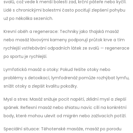
svalů, což vede k menší bolesti zad, krční páteře nebo kyčlí.
Lidé s chronickými bolestmi často pociťují zlepšení pohybu
už po několika sezeních.
Krevní oběh a regenerace: Techniky jako thajská masáž
nebo masáž lávovými kameny podporují průtok krve a tím
rychlejší vstřebávání odpadních látek ze svalů — regenerace
po sportu je rychlejší.
Lymfatická masáž a otoky: Pokud řešíte otoky nebo
problémy s detoxikací, lymfodrenáž pomůže rozhýbat lymfu,
snížit otoky a zlepšit kvalitu pokožky.
Mysl a stres: Masáž snižuje pocit napětí, zklidní mysl a zlepší
spánek. Reflexní masáž nebo shiatsu navíc cílí na konkrétní
body, které mohou ulevit od migrén nebo zažívacích potíží.
Speciální situace: Těhotenské masáže, masáž po porodu