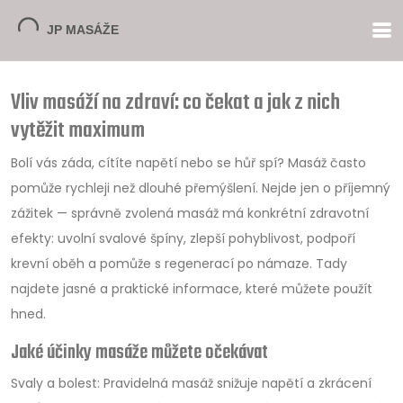
Vliv masáží na zdraví: co čekat a jak z nich
vytěžit maximum
Bolí vás záda, cítíte napětí nebo se hůř spí? Masáž často
pomůže rychleji než dlouhé přemýšlení. Nejde jen o příjemný
zážitek — správně zvolená masáž má konkrétní zdravotní
efekty: uvolní svalové špíny, zlepší pohyblivost, podpoří
krevní oběh a pomůže s regenerací po námaze. Tady
najdete jasné a praktické informace, které můžete použít
hned.
Jaké účinky masáže můžete očekávat
Svaly a bolest: Pravidelná masáž snižuje napětí a zkrácení