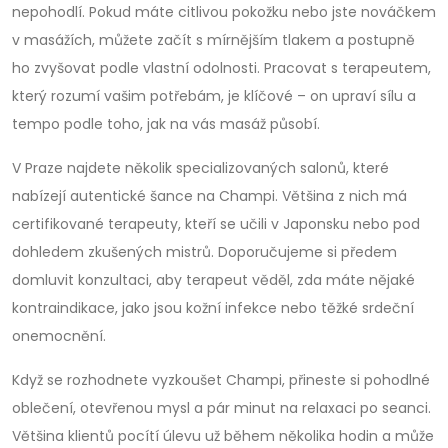
nepohodlí. Pokud máte citlivou pokožku nebo jste nováčkem
v masážích, můžete začít s mírnějším tlakem a postupně
ho zvyšovat podle vlastní odolnosti. Pracovat s terapeutem,
který rozumí vašim potřebám, je klíčové – on upraví sílu a
tempo podle toho, jak na vás masáž působí.
V Praze najdete několik specializovaných salonů, které
nabízejí autentické šance na Champi. Většina z nich má
certifikované terapeuty, kteří se učili v Japonsku nebo pod
dohledem zkušených mistrů. Doporučujeme si předem
domluvit konzultaci, aby terapeut věděl, zda máte nějaké
kontraindikace, jako jsou kožní infekce nebo těžké srdeční
onemocnění.
Když se rozhodnete vyzkoušet Champi, přineste si pohodlné
oblečení, otevřenou mysl a pár minut na relaxaci po seanci.
Většina klientů pocítí úlevu už během několika hodin a může