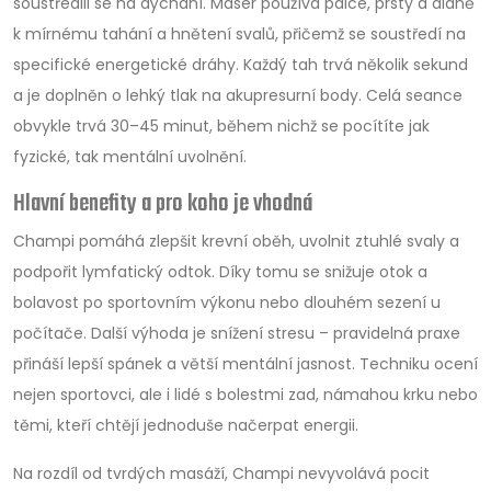
soustředili se na dýchání. Masér používá palce, prsty a dlaně
k mírnému tahání a hnětení svalů, přičemž se soustředí na
specifické energetické dráhy. Každý tah trvá několik sekund
a je doplněn o lehký tlak na akupresurní body. Celá seance
obvykle trvá 30–45 minut, během nichž se pocítíte jak
fyzické, tak mentální uvolnění.
Hlavní benefity a pro koho je vhodná
Champi pomáhá zlepšit krevní oběh, uvolnit ztuhlé svaly a
podpořit lymfatický odtok. Díky tomu se snižuje otok a
bolavost po sportovním výkonu nebo dlouhém sezení u
počítače. Další výhoda je snížení stresu – pravidelná praxe
přináší lepší spánek a větší mentální jasnost. Techniku ocení
nejen sportovci, ale i lidé s bolestmi zad, námahou krku nebo
těmi, kteří chtějí jednoduše načerpat energii.
Na rozdíl od tvrdých masáží, Champi nevyvolává pocit