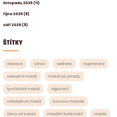
listopadu 2025
(11)
října 2025
(8)
září 2025
(9)
ŠTÍTKY
relaxace
zdraví
wellness
regenerace
relaxační masáž
masáž po porodu
lymfatická masáž
tejpování
čokoládová masáž
Dornova metoda
úleva od bolesti
masážní baňkování
masáž