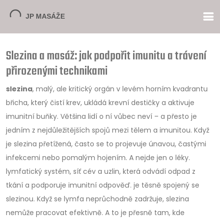
Slezina a masáž: jak podpořit imunitu a trávení
přirozenými technikami
slezina
,
malý, ale kritický orgán v levém horním kvadrantu
břicha, který čistí krev, ukládá krevní destičky a aktivuje
imunitní buňky
.
Většina lidí o ní vůbec neví – a přesto je
jedním z nejdůležitějších spojů mezi tělem a imunitou. Když
je slezina přetížená, často se to projevuje únavou, častými
infekcemi nebo pomalým hojením. A nejde jen o léky.
lymfatický systém
,
síť cév a uzlin, která odvádí odpad z
tkání a podporuje imunitní odpověď
.
je těsně spojený se
slezinou. Když se lymfa neprůchodně zadržuje, slezina
nemůže pracovat efektivně. A to je přesně tam, kde