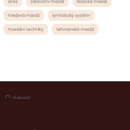
stres
zdravotní masáž
klasická masáž
medová masáž
lymfatický systém
masážní techniky
těhotenská masáž