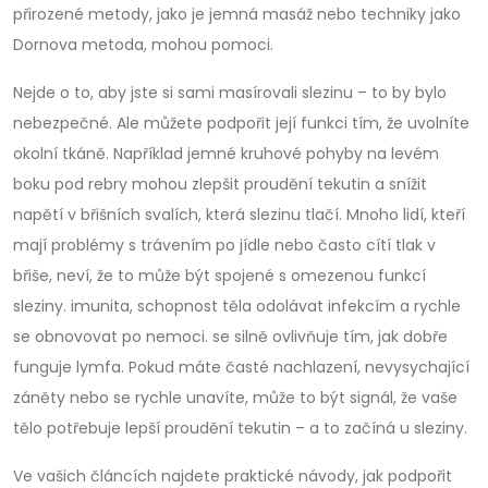
přirozené metody, jako je jemná masáž nebo techniky jako
Dornova metoda, mohou pomoci.
Nejde o to, aby jste si sami masírovali slezinu – to by bylo
nebezpečné. Ale můžete podpořit její funkci tím, že uvolníte
okolní tkáně. Například jemné kruhové pohyby na levém
boku pod rebry mohou zlepšit proudění tekutin a snížit
napětí v břišních svalích, která slezinu tlačí. Mnoho lidí, kteří
mají problémy s trávením po jídle nebo často cítí tlak v
břiše, neví, že to může být spojené s omezenou funkcí
sleziny.
imunita
,
schopnost těla odolávat infekcím a rychle
se obnovovat po nemoci
.
se silně ovlivňuje tím, jak dobře
funguje lymfa. Pokud máte časté nachlazení, nevysychající
záněty nebo se rychle unavíte, může to být signál, že vaše
tělo potřebuje lepší proudění tekutin – a to začíná u sleziny.
Ve vašich článcích najdete praktické návody, jak podpořit