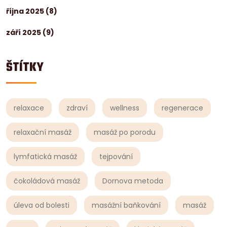
října 2025
(8)
září 2025
(9)
ŠTÍTKY
relaxace
zdraví
wellness
regenerace
relaxační masáž
masáž po porodu
lymfatická masáž
tejpování
čokoládová masáž
Dornova metoda
úleva od bolesti
masážní baňkování
masáž