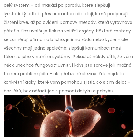
celý systém – od masáží po porodu, které zlepšují
lymfatický odtok, přes aromaterapii s oleji, které podporují
čištění krve, až po cvičení Dornovy metody, která vyrovnává
páteř a tím uvolňuje tlak na vnitřní orgány. Některé metody
se zaměřují přímo na břicho, jiné na záda nebo kyčle – ale
všechny mají jedno společné: zlepšují komunikaci mezi
tělem a jeho vnitřními systémy. Pokud už někdy cítili, že vám
něco „nechce fungovat“ uvnitř, i když jste zdravě jeli, možná
to není problém jídla – ale přetížené sleziny. Zde najdete
konkrétní kroky, které vám pomohou zjistit, co s tím dělat –
bez léků, bez nářadí, jen s pomocí dotyku a pohybu.