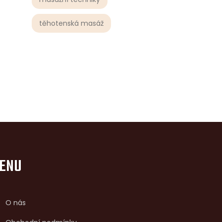
těhotenská masáž
ENU
O nás