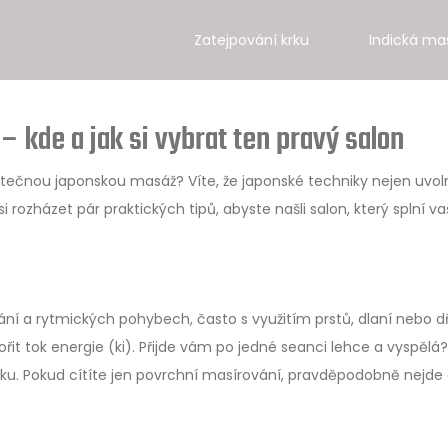
Zatejpování krku
Indická ma
 kde a jak si vybrat ten pravý salon
utečnou japonskou masáž? Víte, že japonské techniky nejen uvol
i rozházet pár praktických tipů, abyste našli salon, který splní v
ní a rytmických pohybech, často s využitím prstů, dlaní nebo dř
pořit tok energie (ki). Přijde vám po jedné seanci lehce a vyspělá?
iku. Pokud cítíte jen povrchní masírování, pravděpodobně nejde