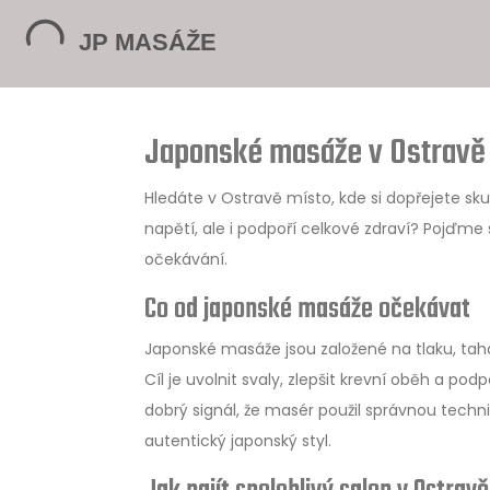
Japonské masáže v Ostravě –
Hledáte v Ostravě místo, kde si dopřejete sk
napětí, ale i podpoří celkové zdraví? Pojďme s
očekávání.
Co od japonské masáže očekávat
Japonské masáže jsou založené na tlaku, tahá
Cíl je uvolnit svaly, zlepšit krevní oběh a pod
dobrý signál, že masér použil správnou techn
autentický japonský styl.