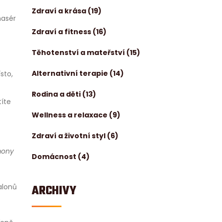
Zdraví a krása
(19)
masér
Zdraví a fitness
(16)
Těhotenství a mateřství
(15)
Alternativní terapie
(14)
sto,
Rodina a děti
(13)
títe
Wellness a relaxace
(9)
Zdraví a životní styl
(6)
mony
Domácnost
(4)
alonů
ARCHIVY