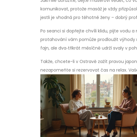
Jakmile dorazíte, dejte masérovi vědět, co vá
komunikovat, protože masáž je vždy přizpůsob
jestli je vhodná pro těhotné ženy – dobrý pro
Po seanci si dopřejte chvíli klidu, pijte vodu 
protahování vám pomůže prodloužit výhody ma
fajn, ale dva‑třikrát měsíčně udrží svaly v 
Takže, chcete-li v Ostravě zažít pravou japo
nezapomeňte si rezervovat čas na relax. Vaš