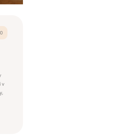
0
y
 v
y,