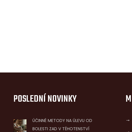
POSLEDNÍ NOVINKY
M
ÚČINNÉ METODY NA ÚLEVU OD
BOLESTI ZAD V TĚHOTENSTVÍ