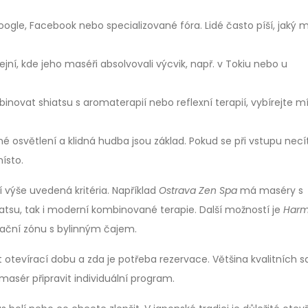
ogle, Facebook nebo specializované fóra. Lidé často píší, jaký 
jní, kde jeho maséři absolvovali výcvik, např. v Tokiu nebo u
ovat shiatsu s aromaterapií nebo reflexní terapií, vybírejte mí
né osvětlení a klidná hudba jsou základ. Pokud se při vstupu necí
ísto.
í výše uvedená kritéria. Například
Ostrava Zen Spa
má maséry s
hiatsu, tak i moderní kombinované terapie. Další možností je
Har
axační zónu s bylinným čajem.
otevírací dobu a zda je potřeba rezervace. Většina kvalitních s
sér připravit individuální program.