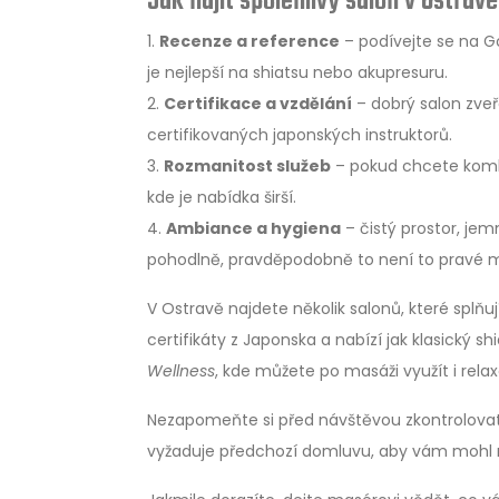
Jak najít spolehlivý salon v Ostravě
1.
Recenze a reference
– podívejte se na Go
je nejlepší na shiatsu nebo akupresuru.
2.
Certifikace a vzdělání
– dobrý salon zveře
certifikovaných japonských instruktorů.
3.
Rozmanitost služeb
– pokud chcete kombin
kde je nabídka širší.
4.
Ambiance a hygiena
– čistý prostor, jem
pohodlně, pravděpodobně to není to pravé m
V Ostravě najdete několik salonů, které splňuj
certifikáty z Japonska a nabízí jak klasický s
Wellness
, kde můžete po masáži využít i rel
Nezapomeňte si před návštěvou zkontrolovat 
vyžaduje předchozí domluvu, aby vám mohl ma