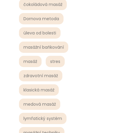
čokoládová masáž
Dornova metoda
úleva od bolesti
masážní baňkování
masáž
stres
zdravotní masáž
klasická masáž
medová masáž
lymfatický systém
masážní techniky