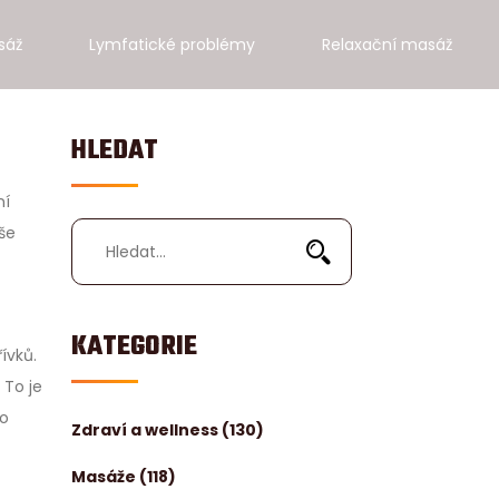
sáž
Lymfatické problémy
Relaxační masáž
HLEDAT
ní
aše
KATEGORIE
ívků.
 To je
 o
Zdraví a wellness
(130)
Masáže
(118)