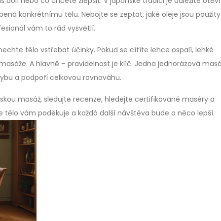
s bolí nebo co chcete zlepšit. V japonské tradici je důležité otev
ená konkrétnímu tělu. Nebojte se zeptat, jaké oleje jsou použit
fesionál vám to rád vysvětlí.
a nechte tělo vstřebat účinky. Pokud se cítíte lehce ospalí, lehké
sáže. A hlavně – pravidelnost je klíč. Jedna jednorázová masá
pohybu a podpoří celkovou rovnováhu.
nskou masáž, sledujte recenze, hledejte certifikované maséry a
e tělo vám poděkuje a každá další návštěva bude o něco lepší.