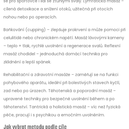
se pro sportovce i lidi se ztuhlými svaly. Lymfatická masáž –
cílená detoxikace a snížení otoků, užitečná při otocích
nohou nebo po operacích.
Baňkování (cupping) – zlepšuje prokrvení a může pomoci při
celulitidě nebo chronickém napětí. Masáž lávovými kameny
– teplo + tlak, rychlé uvolnění a regenerace svalů. Reflexní
masáž chodidel – jednoduchá domácí technika pro
zklidnění a lepší spánek.
Rehabilitační a zdravotní masáže – zaměřují se na funkci
pohybového aparátu, ideální při bolestivých stavech kyčlí,
zad nebo po úrazech. Těhotenská a poporodní masáž –
upravené techniky pro bezpečné uvolnění během a po
těhotenství. Tantrická a holistická masáž – víc než fyzická
péče, pracují i s psychikou a emočním uvolněním.
Jak vybrat metodu podle cíle