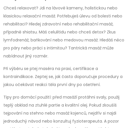
Chceš relaxovat? Jdi na lávové kameny, holistickou nebo
klasickou relaxační masáž. Potřebuješ úlevu od bolesti nebo
rehabilitaci? Hledej zdravotní nebo rehabilitační masáž,
případně shiatsu. Máš celulitidu nebo chceš detox? Zkus
lymfodrenáž, baňkování nebo medovou masáž. Hledáš něco
pro páry nebo práci s intimitou? Tantrická masáž může
nabídnout jiný rozměr.
Při výběru se ptej maséra na praxi, certifikace a
kontraindikace. Zeptej se, jak často doporučuje procedury a
jakou očekávat reakci těla první dny po ošetření.
Tipy pro domácí použití: před masáží protáhni svaly, použij
teplý obklad na ztuhlé partie a kvalitní olej. Pokud zkoušíš
tejpování na stehno nebo masáž kojenců, nejdřív si najdi
jednoduchý návod nebo konzultuj fyzioterapeuta. A pozor