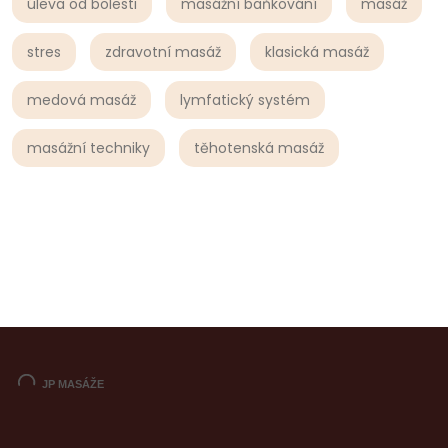
úleva od bolesti
masážní baňkování
masáž
stres
zdravotní masáž
klasická masáž
medová masáž
lymfatický systém
masážní techniky
těhotenská masáž