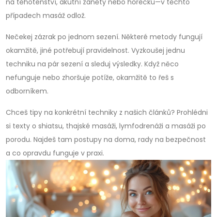
na těhotenství, akutní záněty nebo horečku—v těchto
případech masáž odlož.
Nečekej zázrak po jednom sezení. Některé metody fungují
okamžitě, jiné potřebují pravidelnost. Vyzkoušej jednu
techniku na pár sezení a sleduj výsledky. Když něco
nefunguje nebo zhoršuje potíže, okamžitě to řeš s
odborníkem.
Chceš tipy na konkrétní techniky z našich článků? Prohlédni
si texty o shiatsu, thajské masáži, lymfodrenáži a masáži po
porodu. Najdeš tam postupy na doma, rady na bezpečnost
a co opravdu funguje v praxi.