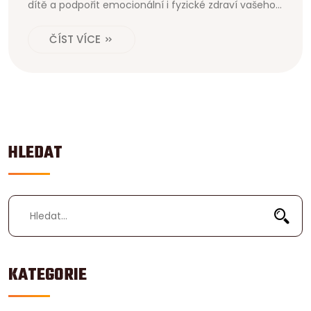
dítě a podpořit emocionální i fyzické zdraví vašeho
miminka. Zjistíte, jak připravit prostředí pro masáž,
ČÍST VÍCE
jaké techniky používat a jaké jsou benefity masáží
pro obě strany.
HLEDAT
KATEGORIE