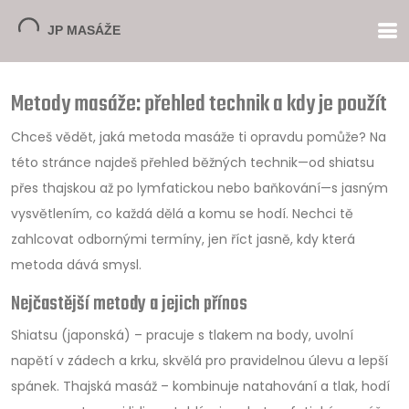
Metody masáže: přehled technik a kdy je použít
Chceš vědět, jaká metoda masáže ti opravdu pomůže? Na
této stránce najdeš přehled běžných technik—od shiatsu
přes thajskou až po lymfatickou nebo baňkování—s jasným
vysvětlením, co každá dělá a komu se hodí. Nechci tě
zahlcovat odbornými termíny, jen říct jasně, kdy která
metoda dává smysl.
Nejčastější metody a jejich přínos
Shiatsu (japonská) – pracuje s tlakem na body, uvolní
napětí v zádech a krku, skvělá pro pravidelnou úlevu a lepší
spánek. Thajská masáž – kombinuje natahování a tlak, hodí