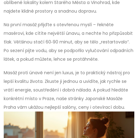
oblíbené lokality kolem Starého Města a Vinohrad, kde
najdete klidné prostory a snadnou dopravu.
Na první masáž přijďte s otevřenou myslí – řekněte
masérovi, kde cítíte největší únavu, a nechte ho přizpůsobit
tlak. Většinou stačí 60‑90 minut, aby se tělo „restartovalo“.
Po sezení pijte vodu, aby se podpořilo vylučování odpadních
látek, a pokud můžete, lehce se protáhněte.
Masáž proti únavě není jen luxus, je to praktický nástroj pro
lepší kvalitu života. Zkuste ji jednou a uvidíte, jak rychle se
vrátí energie, soustředění i dobrá nálada. A pokud hledáte
konkrétní místo v Praze, naše stránky Japonské Masáže
Praha vám ukážou nejlepší salóny, ceny i otevírací dobu.