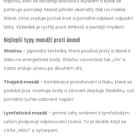
napnou, krev se obtížněji dostává k buňkám a kyslík se
pohlcuje pomaleji. Masáž přináší okamžitý tlak na měkké
tkáně, čímž zvyšuje průtok krve a pomáhá odplavit odpadní
látky. Výsledek je rychlý pocit lehkosti a jasnější myšlení.
Nejlepší typy masáží proti únavě
Shiatsu
– japonská technika, která používá prsty a dlaně k
tlaku na energetické body. Shiatsu vyrovnává tok „chi“ a
často snižuje únavu po dlouhém dni.
Thajská masáž
– kombinace protahování a tlaku, která se
podobá józe. Uvolňuje svaly a zároveň zlepšuje flexibilitu, což
pomáhá rychle odstranit napětí.
Lymfatická masáž
– jemné tahy směrem k lymfatickým
uzlům podporují odplavování toxinů. To je skvělé, když se
cítíte „těžcí“ a vyčerpaní.