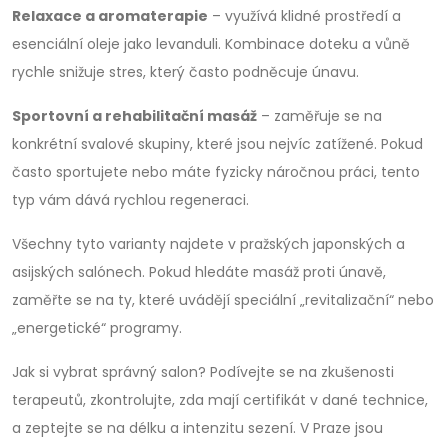
Relaxace a aromaterapie
– využívá klidné prostředí a
esenciální oleje jako levanduli. Kombinace doteku a vůně
rychle snižuje stres, který často podněcuje únavu.
Sportovní a rehabilitační masáž
– zaměřuje se na
konkrétní svalové skupiny, které jsou nejvíc zatížené. Pokud
často sportujete nebo máte fyzicky náročnou práci, tento
typ vám dává rychlou regeneraci.
Všechny tyto varianty najdete v pražských japonských a
asijských salónech. Pokud hledáte masáž proti únavě,
zaměřte se na ty, které uvádějí speciální „revitalizační“ nebo
„energetické“ programy.
Jak si vybrat správný salon? Podívejte se na zkušenosti
terapeutů, zkontrolujte, zda mají certifikát v dané technice,
a zeptejte se na délku a intenzitu sezení. V Praze jsou