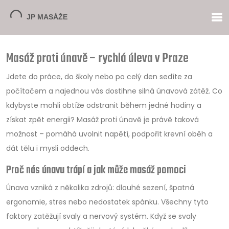
Masáž proti únavě – rychlá úleva v Praze
Jdete do práce, do školy nebo po celý den sedíte za
počítačem a najednou vás dostihne silná únavová zátěž. Co
kdybyste mohli obtíže odstranit během jedné hodiny a
získat zpět energii? Masáž proti únavě je právě taková
možnost – pomáhá uvolnit napětí, podpořit krevní oběh a
dát tělu i mysli oddech.
Proč nás únavu trápí a jak může masáž pomoci
Únava vzniká z několika zdrojů: dlouhé sezení, špatná
ergonomie, stres nebo nedostatek spánku. Všechny tyto
faktory zatěžují svaly a nervový systém. Když se svaly