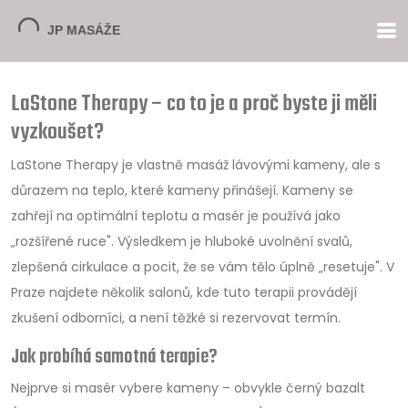
LaStone Therapy – co to je a proč byste ji měli
vyzkoušet?
LaStone Therapy je vlastně masáž lávovými kameny, ale s
důrazem na teplo, které kameny přinášejí. Kameny se
zahřejí na optimální teplotu a masér je používá jako
„rozšířené ruce". Výsledkem je hluboké uvolnění svalů,
zlepšená cirkulace a pocit, že se vám tělo úplně „resetuje". V
Praze najdete několik salonů, kde tuto terapii provádějí
zkušení odborníci, a není těžké si rezervovat termín.
Jak probíhá samotná terapie?
Nejprve si masér vybere kameny – obvykle černý bazalt