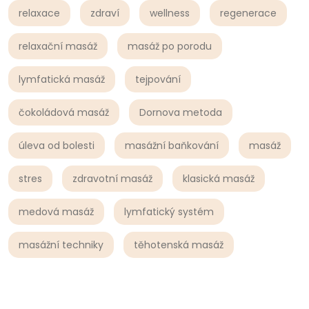
relaxace
zdraví
wellness
regenerace
relaxační masáž
masáž po porodu
lymfatická masáž
tejpování
čokoládová masáž
Dornova metoda
úleva od bolesti
masážní baňkování
masáž
stres
zdravotní masáž
klasická masáž
medová masáž
lymfatický systém
masážní techniky
těhotenská masáž