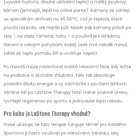
(vysoká hustota, dlouhé ukládání tepla) a mělký jazykový
kámen (jemnější, lepší na citlivé partie). Kameny se zahřejí
ve speciálním ohřívači na 45‑55 °C, což je teplota, která
působí na svaly, ale nepálí kůži. Masér pak kameny položí po
těle – na záda, ramena, nohy – a používá je k lehkému
tlačení a valivým pohybům. Každý úsek trvá několik minut,
takže se teplo pomalu šíří a uvolňuje napětí.
Po masáži může následovat krátká relaxační fáze, kdy ležíte
na podložce a dýcháte zhluboka. Tělo tak absorbuje
poslední dávku energie a vy odcházíte s pocitem lehkosti.
Většina lidí po LaStone Therapy hlásí méně svalové únavy,
rychlejší regeneraci po sportu a jednoduše lepší náladu.
Pro koho je LaStone Therapy vhodná?
Praxe ukazuje, že tato terapie funguje téměř pro každého.
Sportovci ji často využívají po náročném tréninku, aby