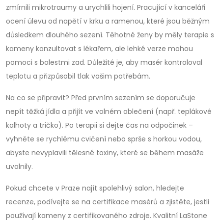
zmírnili mikrotraumy a urychlili hojení. Pracující v kanceláři
ocení úlevu od napětí v krku a ramenou, které jsou běžným
důsledkem dlouhého sezení. Těhotné ženy by měly terapie s
kameny konzultovat s lékařem, ale lehké verze mohou
pomoci s bolestmi zad. Důležité je, aby masér kontroloval
teplotu a přizpůsobil tlak vašim potřebám.
Na co se připravit? Před prvním sezením se doporučuje
nepít těžká jídla a přijít ve volném oblečení (např. teplákové
kalhoty a tričko). Po terapii si dejte čas na odpočinek –
vyhněte se rychlému cvičení nebo sprše s horkou vodou,
abyste nevyplavili tělesné toxiny, které se během masáže
uvolnily.
Pokud chcete v Praze najít spolehlivý salon, hledejte
recenze, podívejte se na certifikace masérů a zjistěte, jestli
používají kameny z certifikovaného zdroje. Kvalitní LaStone