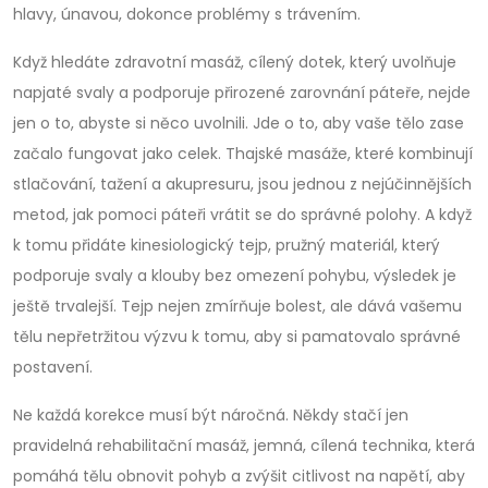
hlavy, únavou, dokonce problémy s trávením.
Když hledáte
zdravotní masáž
,
cílený dotek, který uvolňuje
napjaté svaly a podporuje přirozené zarovnání páteře
, nejde
jen o to, abyste si něco uvolnili. Jde o to, aby vaše tělo zase
začalo fungovat jako celek. Thajské masáže, které kombinují
stlačování, tažení a akupresuru, jsou jednou z nejúčinnějších
metod, jak pomoci páteři vrátit se do správné polohy. A když
k tomu přidáte
kinesiologický tejp
,
pružný materiál, který
podporuje svaly a klouby bez omezení pohybu
, výsledek je
ještě trvalejší. Tejp nejen zmírňuje bolest, ale dává vašemu
tělu nepřetržitou výzvu k tomu, aby si pamatovalo správné
postavení.
Ne každá korekce musí být náročná. Někdy stačí jen
pravidelná
rehabilitační masáž
,
jemná, cílená technika, která
pomáhá tělu obnovit pohyb a zvýšit citlivost na napětí
, aby