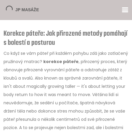
Korekce páteře: Jak přirozené metody pomáhají
s bolestí a posturou
Co když se vám páteř při každém pohybu zdá jako zatlačený
pružinový matrac?
korekce páteře
,
přirozený proces, který
obnovuje přirozené vyrovnání páteře a odstraňuje zátěž z
kloubů a svalů
. Also known as
správné zarovnání páteře
, it
isn't about magically growing taller — it's about letting your
body return to how it was meant to move.
Většina lidí si
neuvědomuje, že sedění u počítače, špatná návyková
držení těla nebo dokonce stres mohou způsobit, že se vaše
páteř přesunula o několik centimetrů od své přirozené
pozice. A to se projevuje nejen bolestmi zad, ale i bolestmi