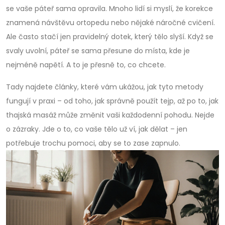
se vaše páteř sama opravila. Mnoho lidí si myslí, že korekce
znamená návštěvu ortopedu nebo nějaké náročné cvičení.
Ale často stačí jen pravidelný dotek, který tělo slyší. Když se
svaly uvolní, páteř se sama přesune do místa, kde je
nejméně napětí. A to je přesně to, co chcete.
Tady najdete články, které vám ukážou, jak tyto metody
fungují v praxi – od toho, jak správně použít tejp, až po to, jak
thajská masáž může změnit vaši každodenní pohodu. Nejde
o zázraky. Jde o to, co vaše tělo už ví, jak dělat – jen
potřebuje trochu pomoci, aby se to zase zapnulo.