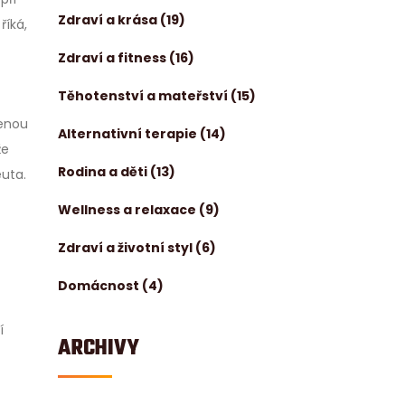
Zdraví a krása
(19)
říká,
Zdraví a fitness
(16)
Těhotenství a mateřství
(15)
menou
Alternativní terapie
(14)
že
Rodina a děti
(13)
euta.
Wellness a relaxace
(9)
Zdraví a životní styl
(6)
Domácnost
(4)
í
ARCHIVY