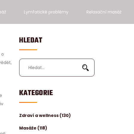
sáž
Lymfatické problémy
Relaxační masáž
HLEDAT
 o
vědět,
KATEGORIE
je
iv
Zdraví a wellness
(130)
Masáže
(118)
při