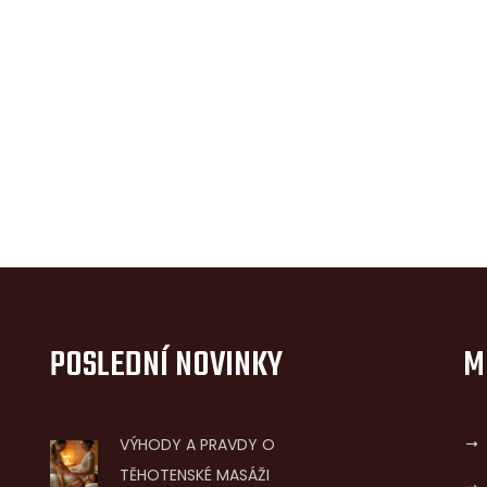
POSLEDNÍ NOVINKY
M
VÝHODY A PRAVDY O
TĚHOTENSKÉ MASÁŽI