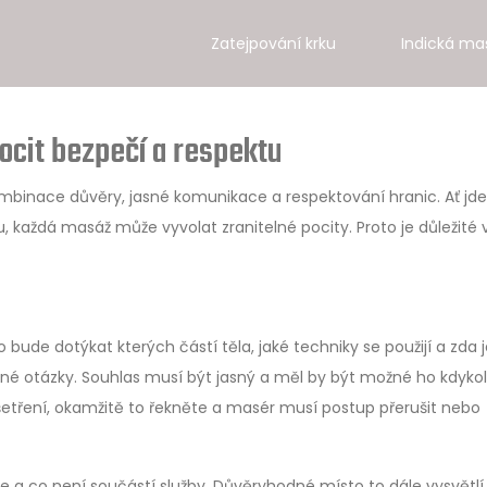
Zatejpování krku
Indická ma
pocit bezpečí a respektu
ombinace důvěry, jasné komunikace a respektování hranic. Ať jde
 každá masáž může vyvolat zranitelné pocity. Proto je důležité 
bude dotýkat kterých částí těla, jaké techniky se použijí a zda 
é otázky. Souhlas musí být jasný a měl by být možné ho kdykol
etření, okamžitě to řekněte a masér musí postup přerušit nebo
e a co není součástí služby. Důvěryhodné místo to dále vysvětlí 