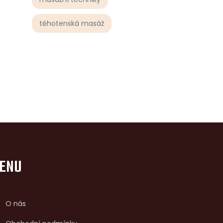
těhotenská masáž
ENU
O nás