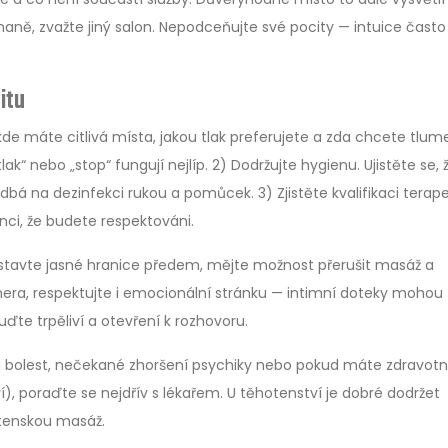
aně, zvažte jiný salon. Nepodceňujte své pocity — intuice často 
itu
kde máte citlivá místa, jakou tlak preferujete a zda chcete tlu
ak“ nebo „stop“ fungují nejlíp. 2) Dodržujte hygienu. Ujistěte se, 
n dbá na dezinfekci rukou a pomůcek. 3) Zjistěte kvalifikaci terap
nci, že budete respektováni.
stavte jasné hranice předem, mějte možnost přerušit masáž a
era, respektujte i emocionální stránku — intimní doteky mohou
ďte trpěliví a otevření k rozhovoru.
 bolest, nečekané zhoršení psychiky nebo pokud máte zdravotn
), poraďte se nejdřív s lékařem. U těhotenství je dobré dodržet
tenskou masáž.