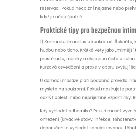
rezervaci. Pokud něco zní nejasně nebo přehn
když je něco špatně.
Praktické tipy pro bezpečnou intim
1) Komunikujte nahlas a konkrétně. Řekněte, 
hudbu nebo ticho. Krátké věty jako „mírnější tl
prostěradla, ručníky a oleje jsou čisté a salo
Kurzová osvědčení a praxe v oboru zvyšují ša
U domácí masáže platí podobná pravidla: na
myslete na soukromí. Pokud masírujete partn
odkrýt bolesti nebo nepříjemné vzpomínky. Bu
Kdy vyhledat odborníka? Pokud masáž vyvolá
omezení (krvácivé stavy, infekce, těhotenství
doporučení a vyhledat specializovanou těho