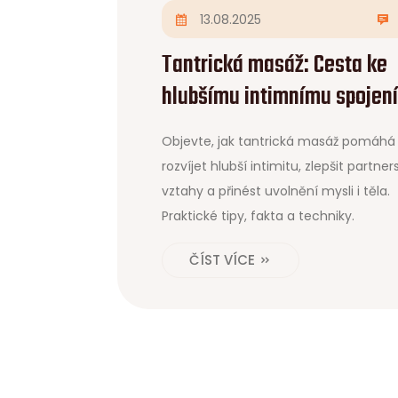
13.08.2025
Tantrická masáž: Cesta ke
hlubšímu intimnímu spojení
uzdravení těla i duše
Objevte, jak tantrická masáž pomáhá
rozvíjet hlubší intimitu, zlepšit partner
vztahy a přinést uvolnění mysli i těla.
Praktické tipy, fakta a techniky.
ČÍST VÍCE