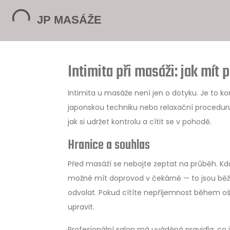
Intimita při masáži: jak mít 
Intimita u masáže není jen o dotyku. Je to k
japonskou techniku nebo relaxační proceduru,
jak si udržet kontrolu a cítit se v pohodě.
Hranice a souhlas
Před masáží se nebojte zeptat na průběh. Kdo 
možné mít doprovod v čekárně — to jsou běžn
odvolat. Pokud cítíte nepříjemnost během oš
upravit.
Profesionální salon má uváděná pravidla: co j