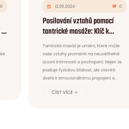
0
12.05.2024
0
Posilování vztahů pomocí
 a
tantrické masáže: Klíč k
hlubší intimnosti
Tantrická masáž je umění, které může
ské
vaše vztahy proměnit na neuvěřitelné
úrovni intimnosti a pochopení. Nejen že
posiluje fyzickou blízkost, ale otevírá
dveře k emocionálnímu propojení a
vzájemné důvěře. V tomto článku
ČÍST VÍCE
prozkoumáme, jak tantrická masáž
funguje, proč je efektivní a jak ji můžete
bezpečně začlenit do svého vztahu.
Připravte se objevit, jak může tento
dávný rituál znovu oživit váš vztah a