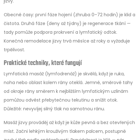
jizvy.
Obecné časy: první fáze hojení (zhruba 0–72 hodin) je klid a
čistota. Druhá fáze (deny až týdny) je regenerace tkání —
tady pomůže podpora prokrvení a lymfatický odtok.
Konečná remodelace jizvy trvá měsíce až roky a vyžaduje
trpělivost.
Praktické techniky, které fungují
Lymfatická masáž (lymfodrenáž) je skvělá, když je ruka,
noha nebo oblast kolem rány oteklá. Jemné, směrové tahy
od okraje rány směrem k nejbližším lymfatickým uzlinám
pomůžou odvést přebytečnou tekutinu a snížit otok.
Důležité: nevyvíjej silný tlak na samotnou ránu.
Masáž jizvy prováděj až když je kůže pevná a bez otevřených
míst. Začni lehkým krouživým tlakem palcem, postupně