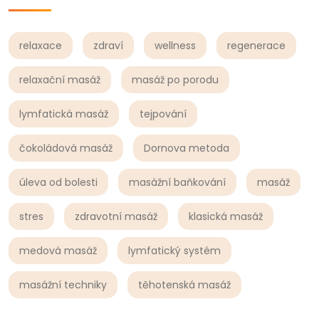
relaxace
zdraví
wellness
regenerace
relaxační masáž
masáž po porodu
lymfatická masáž
tejpování
čokoládová masáž
Dornova metoda
úleva od bolesti
masážní baňkování
masáž
stres
zdravotní masáž
klasická masáž
medová masáž
lymfatický systém
masážní techniky
těhotenská masáž