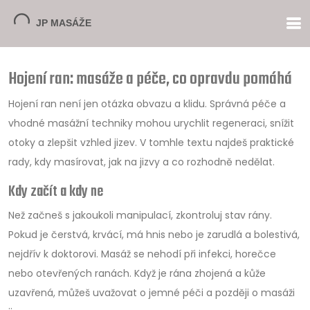
Hojení ran: masáže a péče, co opravdu pomáhá
Hojení ran není jen otázka obvazu a klidu. Správná péče a
vhodné masážní techniky mohou urychlit regeneraci, snížit
otoky a zlepšit vzhled jizev. V tomhle textu najdeš praktické
rady, kdy masírovat, jak na jizvy a co rozhodně nedělat.
Kdy začít a kdy ne
Než začneš s jakoukoli manipulací, zkontroluj stav rány.
Pokud je čerstvá, krvácí, má hnis nebo je zarudlá a bolestivá,
nejdřív k doktorovi. Masáž se nehodí při infekci, horečce
nebo otevřených ranách. Když je rána zhojená a kůže
uzavřená, můžeš uvažovat o jemné péči a později o masáži