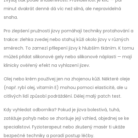
zvyšuj tlak podle snášenlivosti. Pravidelnost je klíč — pár
minut dvakrát denně dá víc než silná, ale nepravidelná
snaha.
Pro zlepšení pružnosti jizvy pomáhají techniky protahování a
trakce: zlehka zvedej nebo stahuj kůži okolo jizvy v různých
směrech. To zamezí přilepení jizvy k hlubším tkáním. K tomu
můžeš přidat silikonové gely nebo silikonové náplasti — mají
klinicky ověřený efekt na vyhlazení jizev.
Olej nebo krém používej jen na zhojenou kůži. Některé oleje
(např. rybí olej, vitamín E) mohou pomoci elasticitě, ale u
citlivých lidí způsobí podráždění. Dělej malý patch test.
Kdy vyhledat odborníka? Pokud je jizva bolestivá, tuhá,
zatěžuje pohyb nebo se zhoršuje její vzhled, objednej se ke
specialistovi. Fyzioterapeut nebo zkušený masér ti ukáže
bezpečné techniky a poradí postup léčby.