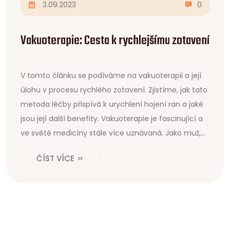
3.09.2023
0
Vakuoterapie: Cesta k rychlejšímu zotavení
V tomto článku se podíváme na vakuoterapii a její
úlohu v procesu rychlého zotavení. Zjistíme, jak tato
metoda léčby přispívá k urychlení hojení ran a jaké
jsou její další benefity. Vakuoterapie je fascinující a
ve světě medicíny stále více uznávaná. Jako muž,
který se zajímá o různé metody zlepšení zdraví,
ČÍST VÍCE
jsem zvědavý, jak mi vakuoterapie může pomoci.
Pojďme se do toho ponořit a zjistit více.