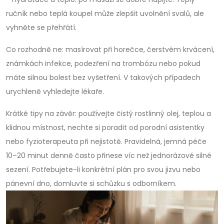
ručník nebo teplá koupel může zlepšit uvolnění svalů, ale
vyhněte se přehřátí.
Co rozhodně ne: masírovat při horečce, čerstvém krvácení,
známkách infekce, podezření na trombózu nebo pokud
máte silnou bolest bez vyšetření. V takových případech
urychleně vyhledejte lékaře.
Krátké tipy na závěr: používejte čistý rostlinný olej, teplou a
klidnou místnost, nechte si poradit od porodní asistentky
nebo fyzioterapeuta při nejistotě. Pravidelná, jemná péče
10–20 minut denně často přinese víc než jednorázové silné
sezení. Potřebujete-li konkrétní plán pro svou jizvu nebo
pánevní dno, domluvte si schůzku s odborníkem.