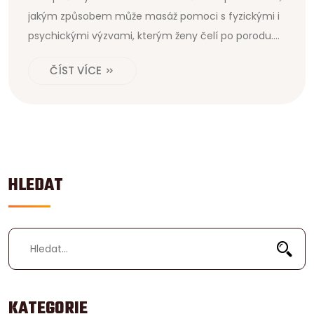
jakým způsobem může masáž pomoci s fyzickými i
psychickými výzvami, kterým ženy čelí po porodu.
Od uvolnění napětí až po podporu emočního
ČÍST VÍCE
blahobytu, objevíme, jak účinná může být masáž a
jak ji začlenit do vaší péče o tělo po příchodu
nového člena rodiny.
HLEDAT
KATEGORIE