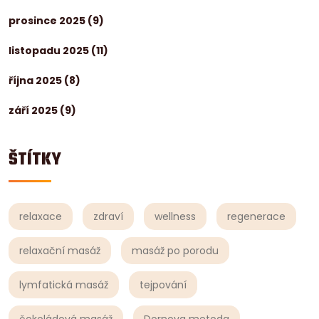
prosince 2025
(9)
listopadu 2025
(11)
října 2025
(8)
září 2025
(9)
ŠTÍTKY
relaxace
zdraví
wellness
regenerace
relaxační masáž
masáž po porodu
lymfatická masáž
tejpování
čokoládová masáž
Dornova metoda