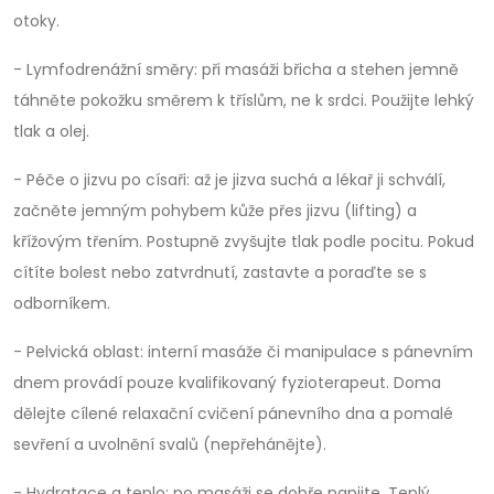
otoky.
- Lymfodrenážní směry: při masáži břicha a stehen jemně
táhněte pokožku směrem k tříslům, ne k srdci. Použijte lehký
tlak a olej.
- Péče o jizvu po císaři: až je jizva suchá a lékař ji schválí,
začněte jemným pohybem kůže přes jizvu (lifting) a
křížovým třením. Postupně zvyšujte tlak podle pocitu. Pokud
cítíte bolest nebo zatvrdnutí, zastavte a poraďte se s
odborníkem.
- Pelvická oblast: interní masáže či manipulace s pánevním
dnem provádí pouze kvalifikovaný fyzioterapeut. Doma
dělejte cílené relaxační cvičení pánevního dna a pomalé
sevření a uvolnění svalů (nepřehánějte).
- Hydratace a teplo: po masáži se dobře napijte. Teplý