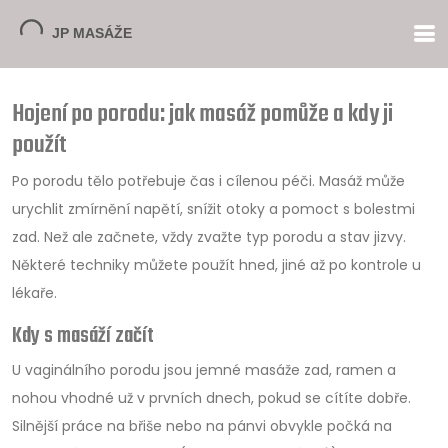
Hojení po porodu: jak masáž pomůže a kdy ji
použít
Po porodu tělo potřebuje čas i cílenou péči. Masáž může
urychlit zmírnění napětí, snížit otoky a pomoct s bolestmi
zad. Než ale začnete, vždy zvažte typ porodu a stav jizvy.
Některé techniky můžete použít hned, jiné až po kontrole u
lékaře.
Kdy s masáží začít
U vaginálního porodu jsou jemné masáže zad, ramen a
nohou vhodné už v prvních dnech, pokud se cítíte dobře.
Silnější práce na břiše nebo na pánvi obvykle počká na