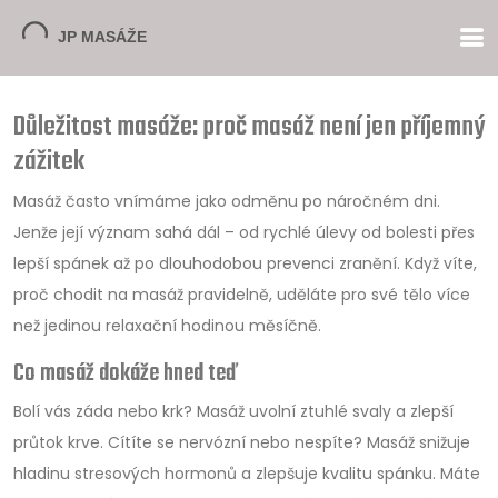
Důležitost masáže: proč masáž není jen příjemný
zážitek
Masáž často vnímáme jako odměnu po náročném dni.
Jenže její význam sahá dál – od rychlé úlevy od bolesti přes
lepší spánek až po dlouhodobou prevenci zranění. Když víte,
proč chodit na masáž pravidelně, uděláte pro své tělo více
než jedinou relaxační hodinou měsíčně.
Co masáž dokáže hned teď
Bolí vás záda nebo krk? Masáž uvolní ztuhlé svaly a zlepší
průtok krve. Cítíte se nervózní nebo nespíte? Masáž snižuje
hladinu stresových hormonů a zlepšuje kvalitu spánku. Máte