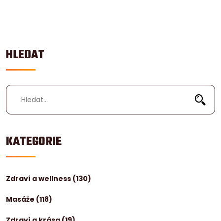
článku najdete mnoho užitečných informací.
HLEDAT
KATEGORIE
Zdraví a wellness
(130)
Masáže
(118)
Zdraví a krása
(19)