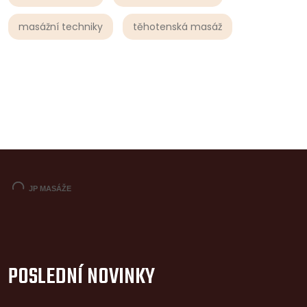
masážní techniky
těhotenská masáž
POSLEDNÍ NOVINKY