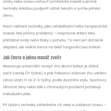
otoky nebo únavu nohou? Lymfatická masáž a jemné
techniky dokážou podpořit odtok tekutin a rychle přinést
úlevu.
Navíc některé techniky, jako rehabilitační nebo terapeutická
masáž, řeší příčiny problémů – nesprávné držení těla,
přetížené svaly nebo bloky v pohybu. To není jen dočasné
zlepšení, ale reálná šance na delší fungování bez bolesti.
Jak často a jakou masáž zvolit
Neexistuje univerzální recept. Pro akutní bolest je dobré
začít častěji (1× týdně) a pak frekvenci snižovat. Pro udržení
zdraví stačí 1× za 2–4 týdny, podle životního stylu. Sportovci,
těhotné ženy nebo lidé s chronickými potížemi potřebují
individuální plán.
Při výběru techniky zohledněte cíl: relax a zvládnutí stresu –