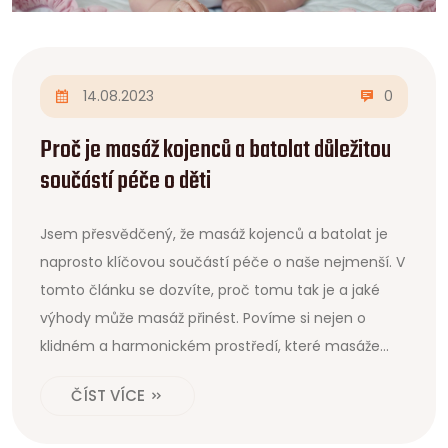
14.08.2023
0
Proč je masáž kojenců a batolat důležitou
součástí péče o děti
Jsem přesvědčený, že masáž kojenců a batolat je
naprosto klíčovou součástí péče o naše nejmenší. V
tomto článku se dozvíte, proč tomu tak je a jaké
výhody může masáž přinést. Povíme si nejen o
klidném a harmonickém prostředí, které masáže
vytvářejí, ale také o jejich pozitivním vlivu na zdraví
ČÍST VÍCE
a vývoj našich potomků. Ať už jste rodič, prarodič či
jen někdo, kdo se o děti zajímá, věřím, že v tomto