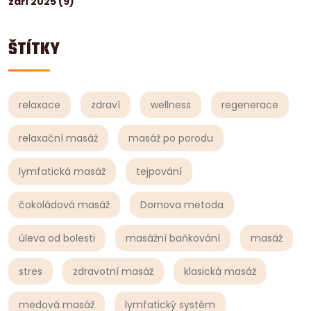
září 2025
(9)
ŠTÍTKY
relaxace
zdraví
wellness
regenerace
relaxační masáž
masáž po porodu
lymfatická masáž
tejpování
čokoládová masáž
Dornova metoda
úleva od bolesti
masážní baňkování
masáž
stres
zdravotní masáž
klasická masáž
medová masáž
lymfatický systém