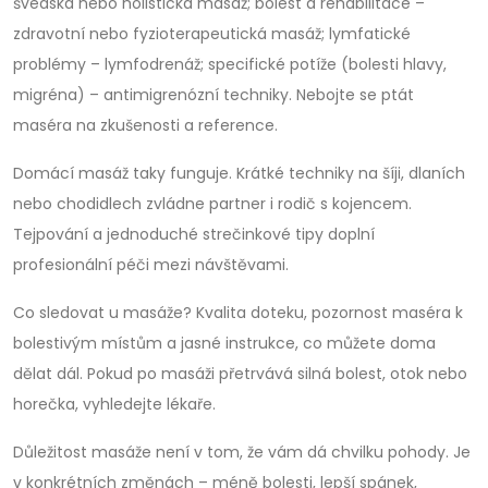
švédská nebo holistická masáž; bolest a rehabilitace –
zdravotní nebo fyzioterapeutická masáž; lymfatické
problémy – lymfodrenáž; specifické potíže (bolesti hlavy,
migréna) – antimigrenózní techniky. Nebojte se ptát
maséra na zkušenosti a reference.
Domácí masáž taky funguje. Krátké techniky na šíji, dlaních
nebo chodidlech zvládne partner i rodič s kojencem.
Tejpování a jednoduché strečinkové tipy doplní
profesionální péči mezi návštěvami.
Co sledovat u masáže? Kvalita doteku, pozornost maséra k
bolestivým místům a jasné instrukce, co můžete doma
dělat dál. Pokud po masáži přetrvává silná bolest, otok nebo
horečka, vyhledejte lékaře.
Důležitost masáže není v tom, že vám dá chvilku pohody. Je
v konkrétních změnách – méně bolesti, lepší spánek,