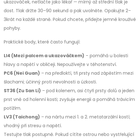
ukazováček, netlačte jako lékař — mírný až střední tlak je
dost. Tlak držte 30–90 sekund a pak uvolněte. Opakujte 2–
3krát na každé straně. Pokud chcete, přidejte jemné krouživé
pohyby.
Praktické body, které často fungují:
LI4 (Mezi palcem a ukazováčkem)
– pomáhá u bolesti
hlavy a napětí v obličeji. Nepoužívejte v těhotenství.
PC6 (Nei Guan)
– na předloktí, tři prsty nad zápěstím mezi
šlachami; účinný proti nevolnosti a úzkosti.
ST36 (Zu San Li)
– pod kolenem, asi čtyři prsty dolů a jeden
prst vně od holenní kosti; zvyšuje energii a pomáhá trávicím
potížím.
LV3 (Taichong)
– na nártu mezi 1. a 2. metatarzální kostí;
vhodný při stresu a napětí.
Testujte tlak postupně. Pokud cítíte ostrou nebo vystřelující