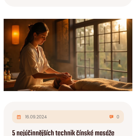
může čínská masáž nabídnout konkrétně tobě.
Dostaneš i spoustu tipů, jak si podobné techniky
můžeš vyzkoušet třeba i doma. Čekají tě ověřené
rady i překvapivé zajímavosti.
16.09.2024
0
5 nejúčinnějších technik čínské masáže