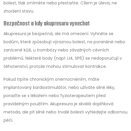
bolest, tlak zmírněte nebo přestaňte. Cílem je úleva, ne
zhoršení stavu.
Bezpečnost a kdy akupresuru vynechat
Akupresura je bezpečná, ale má omezení. Vyhněte se
bodům, které způsobují výraznou bolest, na poraněné nebo
zanícené kůži, u trombózy nebo závažných cévních
problémů. Některé body (např. LI4, SP6) se nedoporučují v
těhotenství, protože mohou stimulovat kontrakce.
Pokud trpíte chronickým onemocněním, máte
implantovaný kardiostimulátor, nebo užíváte silné léky,
poraďte se s lékařem nebo fyzioterapeutem před
pravidelným použitím. Akupresura je skvělá doplňková
metoda, ale při silné nebo trvalé bolesti vyhledejte odbornou
péči.