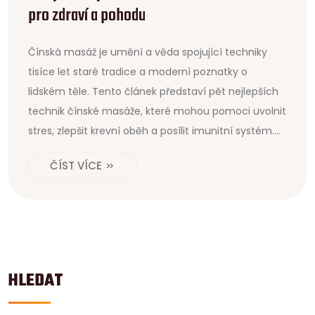
pro zdraví a pohodu
Čínská masáž je umění a věda spojující techniky
tisíce let staré tradice a moderní poznatky o
lidském těle. Tento článek představí pět nejlepších
technik čínské masáže, které mohou pomoci uvolnit
stres, zlepšit krevní oběh a posílit imunitní systém.
Tyto metody jsou šetrné a účinné, a mohou přinést
ČÍST VÍCE
úlevu nejen tělu, ale i mysli.
HLEDAT