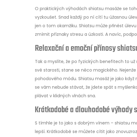
O praktických výhodách shiatsu masáže se toho ří
vyzkoušet. Snad každý po ní cítí tu úžasnou úlev
jen o tom okamžiku. Shiatsu může přinést úlevu
zmírnit příznaky stresu a úzkosti. A navíc, pod
Relaxační a emoční přínosy shiat
Tak a myslíte, že po fyzických benefitech to už
své starosti, stane se něco magického. Nejenže
pohodového módu. Shiatsu masáž je jako když na
se vám nebude stávat, že jdete spát s myšlenka
plávat v klidných vlnách sna.
Krátkodobé a dlouhodobé výhody 
S tímhle je to jako s dobrým vínem – shiatsu m
lepší. Krátkodobě se můžete cítit jako znovuzroz