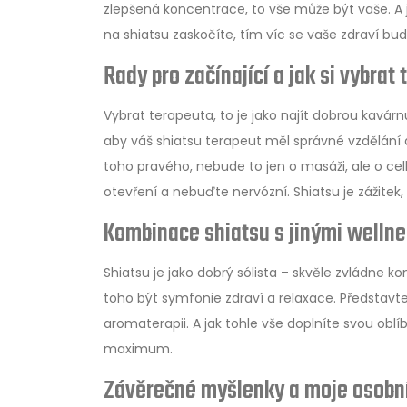
zlepšená koncentrace, to vše může být vaše. A ja
na shiatsu zaskočíte, tím víc se vaše zdraví bu
Rady pro začínající a jak si vybrat
Vybrat terapeuta, to je jako najít dobrou kavárn
aby váš shiatsu terapeut měl správné vzdělání a
toho pravého, nebude to jen o masáži, ale o cel
otevření a nebuďte nervózní. Shiatsu je zážitek, 
Kombinace shiatsu s jinými wellne
Shiatsu je jako dobrý sólista – skvěle zvládne ko
toho být symfonie zdraví a relaxace. Představte
aromaterapii. A jak tohle vše doplníte svou oblí
maximum.
Závěrečné myšlenky a moje osobní