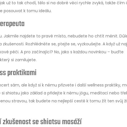
k už to tak chodí, tělo si na dobré věci rychle zvyká, takže čím 
de posouvat k tomu ideálu.
 terapeuta
u. Jakmile najdete to pravé místo, nebudete ho chtít měnit. Důlež
 zkušenosti. Rozhlédněte se, ptejte se, vyzkoušejte. A když už na
kové péči. A pro začínající? No, jako s každou novinkou – buďte
který si zamilujete.
ss praktikami
ncert sám, ale když si k němu přizvete i další wellness praktiky, m
 si shiatsu jako základ a přidejte k němu jógu, meditaci nebo tř
benou stravou, tak budete na nejlepší cestě k tomu žít ten svůj ž
 zkušenost se shiatsu masáží