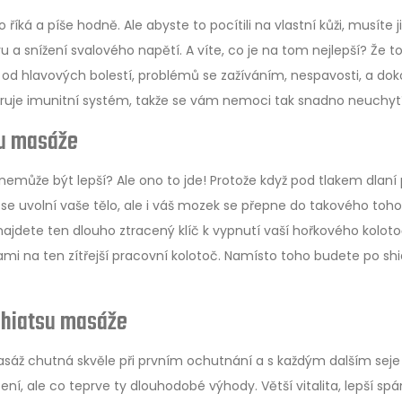
ká a píše hodně. Ale abyste to pocítili na vlastní kůži, musíte j
u a snížení svalového napětí. A víte, co je na tom nejlepší? Že t
 od hlavových bolestí, problémů se zažíváním, nespavosti, a dok
poruje imunitní systém, takže se vám nemoci tak snadno neuchytí
su masáže
 nemůže být lepší? Ale ono to jde! Protože když pod tlakem dlaní 
 se uvolní vaše tělo, ale i váš mozek se přepne do takového toho
jdete ten dlouho ztracený klíč k vypnutí vaší hořkového koloto
mi na ten zítřejší pracovní kolotoč. Namísto toho budete po sh
shiatsu masáže
asáž chutná skvěle při prvním ochutnání a s každým dalším seje
ení, ale co teprve ty dlouhodobé výhody. Větší vitalita, lepší spá