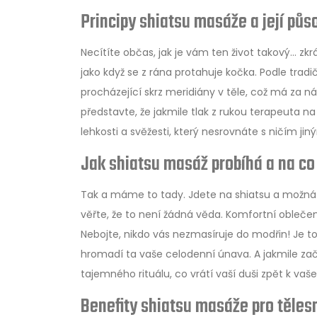
Principy shiatsu masáže a její půs
Necítíte občas, jak je vám ten život takový... z
jako když se z rána protahuje kočka. Podle tradi
procházející skrz meridiány v těle, což má za nás
představte, že jakmile tlak z rukou terapeuta n
lehkosti a svěžesti, který nesrovnáte s ničím jin
Jak shiatsu masáž probíhá a na co 
Tak a máme to tady. Jdete na shiatsu a možná tr
věřte, že to není žádná věda. Komfortní oblečení
Nebojte, nikdo vás nezmasíruje do modřin! Je t
hromadí ta vaše celodenní únava. A jakmile začn
tajemného rituálu, co vrátí vaší duši zpět k vaš
Benefity shiatsu masáže pro těles