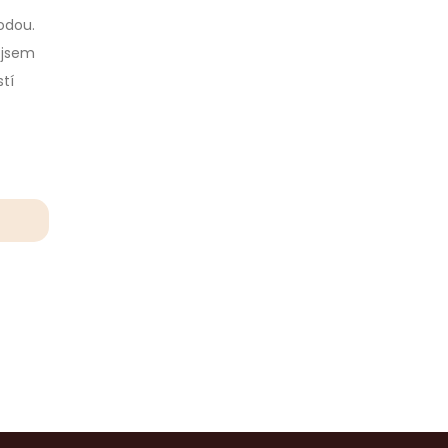
hodou.
 jsem
tí