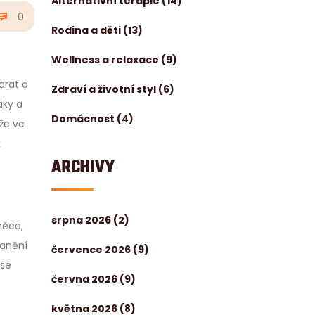
Alternativní terapie
(14)
0
Rodina a děti
(13)
Wellness a relaxace
(9)
arat o
Zdraví a životní styl
(6)
aky a
Domácnost
(4)
 že ve
k
ARCHIVY
srpna 2026
(2)
něco,
ranění
července 2026
(9)
 se
června 2026
(9)
května 2026
(8)