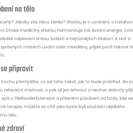
obení na tělo
krácený? Jakoby vás něco tísnilo? Shiatsu je o uvolnění, o natahov
ční čínské medicíny shiatsu harmonizuje tok životní energie, čchi
ledek odplavení stresu, bolesti a nejrůznějších blokací. A teď si
a správných místech uvolní vaše meridiány, přijde pocit takové t
ým.
se připravit
ochu přemýšlíte, co od toho čekat, jak to bude probíhat. No jo,
, relaxační místnost, a pak už jen lehnout a nechat dobroty přijí
o spíš o FileReaderExtension a přesném působení na body, kde se
e terapie, můžete se cítit jako byste byli součástí nějakého
emu tělu.
né zdraví