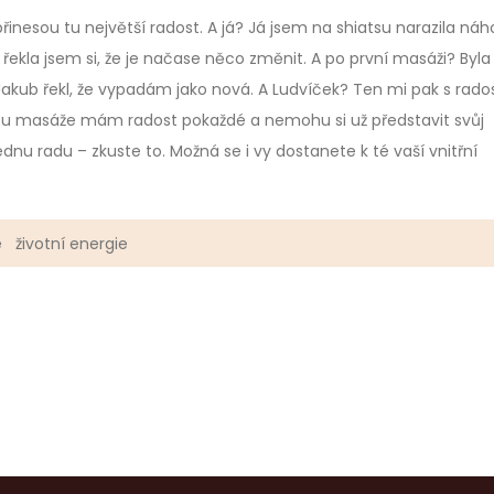
řinesou tu největší radost. A já? Já jsem na shiatsu narazila ná
ekla jsem si, že je načase něco změnit. A po první masáži? Byla
kub řekl, že vypadám jako nová. A Ludvíček? Ten mi pak s rados
iatsu masáže mám radost pokaždé a nemohu si už představit svůj
nu radu – zkuste to. Možná se i vy dostanete k té vaší vnitřní
e
životní energie