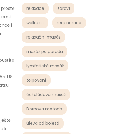
relaxace
zdraví
i prostě
o není
wellness
regenerace
once i
.
relaxační masáž
masáž po porodu
pustíte
lymfatická masáž
če. Už
tejpování
iatsu
čokoládová masáž
Dornova metoda
 ještě
úleva od bolesti
nek,