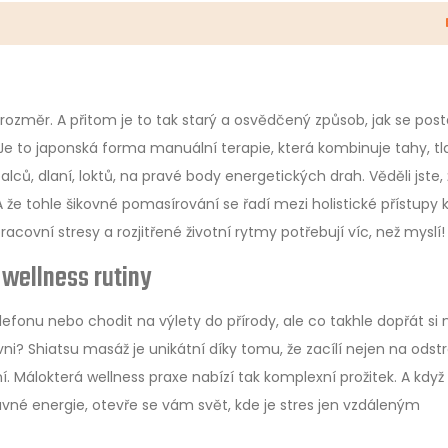
ý rozměr. A přitom je to tak starý a osvědčený způsob, jak se post
 Je to japonská forma manuální terapie, která kombinuje tahy, tl
palců, dlaní, loktů, na pravé body energetických drah. Věděli jste,
 že tohle šikovné pomasírování se řadí mezi holistické přístupy 
acovní stresy a rozjitřené životní rytmy potřebují víc, než myslí!
 wellness rutiny
elefonu nebo chodit na výlety do přírody, ale co takhle dopřát si 
ni? Shiatsu masáž je unikátní díky tomu, že zacílí nejen na odst
. Málokterá wellness praxe nabízí tak komplexní prožitek. A když
né energie, otevře se vám svět, kde je stres jen vzdáleným