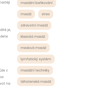
častěji
masážní baňkování
masáž
stres
zdravotní masáž
ité je,
jdete
klasická masáž
medová masáž
lymfatický systém
masážní techniky
ůže z
eba
těhotenská masáž
ivot na