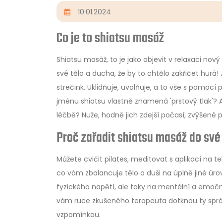
10.01.2024
Co je to shiatsu masáž
Shiatsu masáž, to je jako objevit v relaxaci nov
své tělo a ducha, že by to chtělo zakřičet hurá!
strečink. Uklidňuje, uvolňuje, a to vše s pomocí 
jménu shiatsu vlastně znamená 'prstový tlak'? A
léčbě? Nuže, hodně jich zdejší počasí, zvýšené pr
Proč zařadit shiatsu masáž do své
Můžete cvičit pilates, meditovat s aplikací na t
co vám zbalancuje tělo a duši na úplně jiné úrov
fyzického napětí, ale taky na mentální a emoční
vám ruce zkušeného terapeuta dotknou ty správ
vzpomínkou.