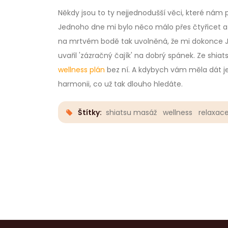
Někdy jsou to ty nejjednodušší věci, které nám p
Jednoho dne mi bylo něco málo přes čtyřicet a ř
na mrtvém bodě tak uvolněná, že mi dokonce Ja
uvařil 'zázračný čajík' na dobrý spánek. Ze sh
wellness plán
bez ní. A kdybych vám měla dát jed
harmonii, co už tak dlouho hledáte.
Štítky:
shiatsu masáž
wellness
relaxac