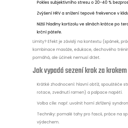
Pokles subjektivního stresu o 20-40 % bezpro
Zvýšení HRV a snížení tepové frekvence v kli
Nižší hladiny kortizolu ve slinách krátce po te
krční páteře.
Limity? Efekt je závislý na kontextu (spánek, pr
kombinace masáže, edukace, dechového tréni
pomáhá, ale účinek nemusí držet.
Jak vypadá sezení krok za krokem
Krátké zhodnocení: hlavní obtíž, spouštěče st
rotace, zvednutí ramen) a palpace napětí.
Volba cíle: např. uvolnit horní zkřížený syndr
Techniky: pomalé tahy pro fascii, práce na 
výdechem.