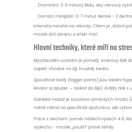
Doznívání: 2-3 minuty klidu, aby nervový syst
Domácí miniplán: 3-7 minut denně - 2 decho
Intenzita netahá na rekordy. Cílem je „dobrá prá
mozek drží obranu a efekt mizí.
Hlavní techniky, které míří na stre
Myofasciální uvolnění
je
pomalý, směrový tlak do
napětí. Vhodné na šíji, hrudník, bedra.
Spoušťové body
(trigger points) jsou
lokální hype
levator scapulae → bolest do šíje). Krátký tlak s
Švédská masáž
je
soustava rytmických hmatů (efl
méně cílená na specifické dysfunkce, ale výbor
Práce s dechem: poměr nádech:výdech 4:6, klid
výdechu - mozek „pouští“ právě tehdy.