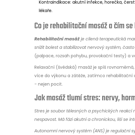
Kontraindikace: akutní infekce, horečka, čerst
lékaře.
Co je rehabilitační masáž a čím se 
Rehabilitační masáž
je
cílená terapeutická man
snížit bolest a stabilizovat nervový systém
, často
(palpace, rozsah pohybu, provokační testy) a vol
Relaxační (švédská) masáž je spíš rovnoměrná,
více do výkonu a zátěže, zatímco rehabilitační
- nejen pocit.
Jak masáž tlumí stres: nervy, hor
Stres
je
soubor tělesných a psychických reakcí 
nespavost. Má fázi akutní a chronickou, liší se i
Autonomní nervový systém
(ANS) je
regulační s