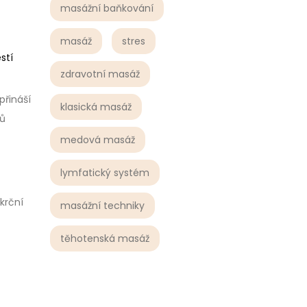
masážní baňkování
masáž
stres
stí
zdravotní masáž
přináší
klasická masáž
ků
medová masáž
lymfatický systém
krční
masážní techniky
těhotenská masáž