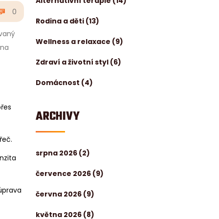
Alternativní terapie
(14)
0
Rodina a děti
(13)
ovaný
Wellness a relaxace
(9)
 na
Zdraví a životní styl
(6)
Domácnost
(4)
přes
ARCHIVY
řeč.
srpna 2026
(2)
nzita
července 2026
(9)
 úprava
června 2026
(9)
května 2026
(8)