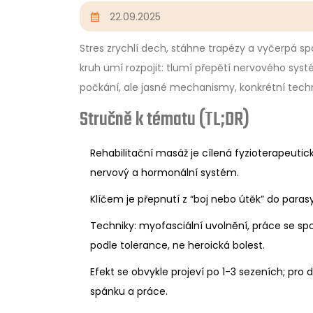
22.09.2025
Stres zrychlí dech, stáhne trapézy a vyčerpá sp
kruh umí rozpojit: tlumí přepětí nervového systé
počkání, ale jasné mechanismy, konkrétní techn
Stručně k tématu (TL;DR)
Rehabilitační masáž je cílená fyzioterapeutick
nervový a hormonální systém.
Klíčem je přepnutí z “boj nebo útěk” do parasy
Techniky: myofasciální uvolnění, práce se s
podle tolerance, ne heroická bolest.
Efekt se obvykle projeví po 1-3 sezeních; pr
spánku a práce.