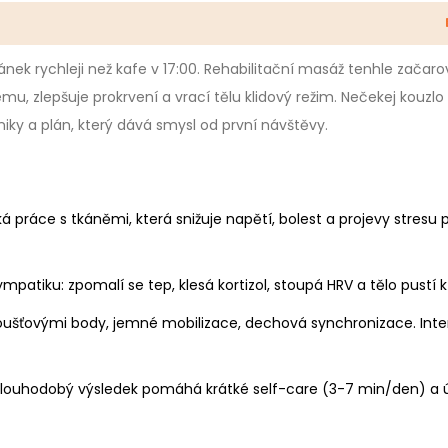
ánek rychleji než kafe v 17:00. Rehabilitační masáž tenhle začar
mu, zlepšuje prokrvení a vrací tělu klidový režim. Nečekej kouzlo
iky a plán, který dává smysl od první návštěvy.
á práce s tkáněmi, která snižuje napětí, bolest a projevy stresu 
mpatiku: zpomalí se tep, klesá kortizol, stoupá HRV a tělo pustí k
poušťovými body, jemné mobilizace, dechová synchronizace. Inte
o dlouhodobý výsledek pomáhá krátké self-care (3-7 min/den) a