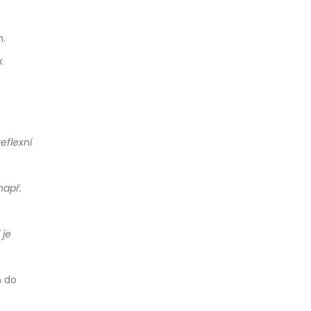
m.
k
eflexní
např.
 je
ň do