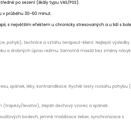
středně po sezení (škály typu VAS/PSS).
du v průběhu 30-60 minut.
rapii, s největším efektem u chronicky stresovaných a u lidí s bole
áce, pohyb), technice a vztahu terapeut-klient. Nejlepší výsledky 
nku a drobných úprav režimu. Samotná masáž bez změny návy
resu, spánek, léky, kontraindikace. Rychlé testy rozsahu pohybu (
om (trapézy/levator), zlepšit dechový vzorec a spánek.
spoušťových bodech, jemné mobilizace žeber, synchronizace s