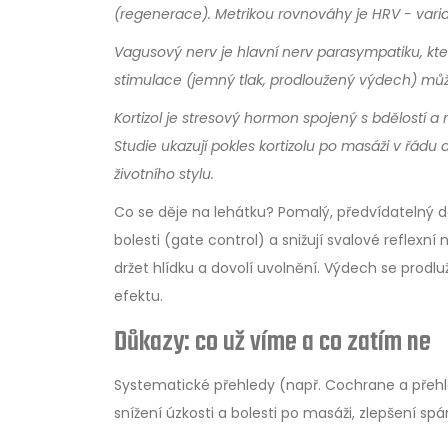
(regenerace). Metrikou rovnováhy je HRV - variab
Vagusový nerv
je
hlavní nerv parasympatiku
, kt
stimulace (jemný tlak, prodloužený výdech) můž
Kortizol
je
stresový hormon
spojený s bdělostí a
Studie ukazují pokles kortizolu po masáži v řádu 
životního stylu.
Co se děje na lehátku? Pomalý, předvídatelný do
bolesti (gate control) a snižují svalové reflex
držet hlídku a dovolí uvolnění. Výdech se prodluž
efektu.
Důkazy: co už víme a co zatím ne
Systematické přehledy (např. Cochrane a přehl
snížení úzkosti a bolesti po masáži, zlepšení s