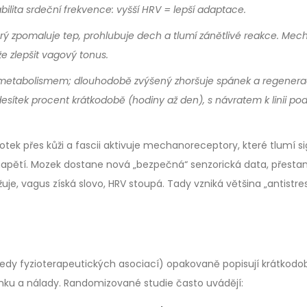
ilita srdeční frekvence: vyšší HRV = lepší adaptace.
erý zpomaluje tep, prohlubuje dech a tlumí zánětlivé reakce. Mec
e zlepšit vagový tonus.
 metabolismem; dlouhodobě zvýšený zhoršuje spánek a regenerac
desítek procent krátkodobě (hodiny až den), s návratem k linii pod
tek přes kůži a fascii aktivuje mechanoreceptory, které tlumí si
ní napětí. Mozek dostane nová „bezpečná“ senzorická data, přesta
uje, vagus získá slovo, HRV stoupá. Tady vzniká většina „antistre
edy fyzioterapeutických asociací) opakovaně popisují krátkodo
pánku a nálady. Randomizované studie často uvádějí: