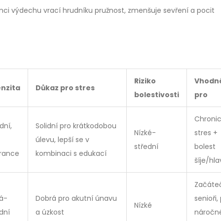
onci výdechu vrací hrudníku pružnost, zmenšuje sevření a pocit
Riziko
Vhodn
enzita
Důkaz pro stres
bolestivosti
pro
Chroni
dní,
Solidní pro krátkodobou
Nízké-
stres +
úlevu, lepší se v
střední
bolest
erance
kombinaci s edukací
šíje/hla
Začáteč
ká-
Dobrá pro akutní únavu
senioři,
Nízké
dní
a úzkost
nároč