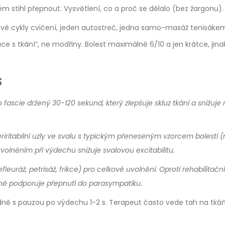
ém stihl přepnout. Vysvětlení, co a proč se dělalo (bez žargonu).
vé cykly cvičení, jeden autostreč, jedna samo-masáž tenisáke
ce s tkání“, ne modřiny. Bolest maximálně 6/10 a jen krátce, jina
s
 fascie
držený 30-120 sekund, který zlepšuje skluz tkání a snižuje r
riritabilní uzly ve svalu
s typickým přeneseným vzorcem bolesti (
 uvolněním při výdechu snižuje svalovou excitabilitu.
euráž, petrisáž, frikce) pro celkové uvolnění
. Oproti rehabilitační
ně podporuje přepnutí do parasympatiku.
ně s pauzou po výdechu 1-2 s. Terapeut často vede tah na tká