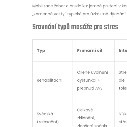
Mobilizace žeber a hrudníku: jemné pružení v k
„kamenné vesty“ typické pro úzkostné dýchání.
Srovnání typů masáže pro stres
Typ
Primární cíl
Int
Cílené uvolnění
Stře
Rehabilitační
dysfunkcí +
dle
přepnutí ANS
tol
Celkové
Švédská
Níz
zklidnění,
(relaxační)
stře
zlepšení spánku