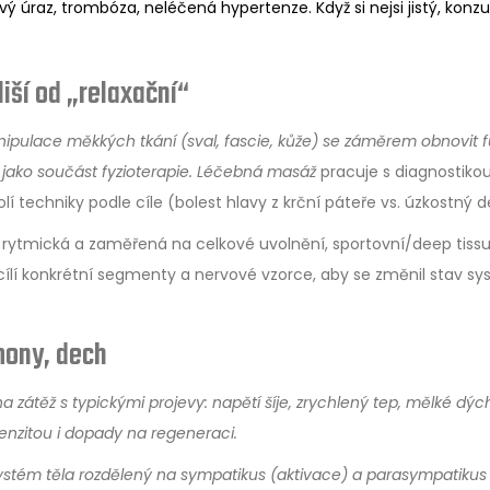
vý úraz, trombóza, neléčená hypertenze. Když si nejsi jistý, konzu
liší od „relaxační“
ipulace měkkých tkání (sval, fascie, kůže) se záměrem obnovit f
 jako součást fyzioterapie.
Léčebná masáž
pracuje s diagnostiko
í techniky podle cíle (bolest hlavy z krční páteře vs. úzkostný d
 rytmická a zaměřená na celkové uvolnění, sportovní/deep tissu
 cílí konkrétní segmenty a nervové vzorce, aby se změnil stav s
mony, dech
na zátěž
s typickými projevy: napětí šíje, zrychlený tep, mělké dýc
ntenzitou i dopady na regeneraci.
ystém těla
rozdělený na sympatikus (aktivace) a parasympatikus