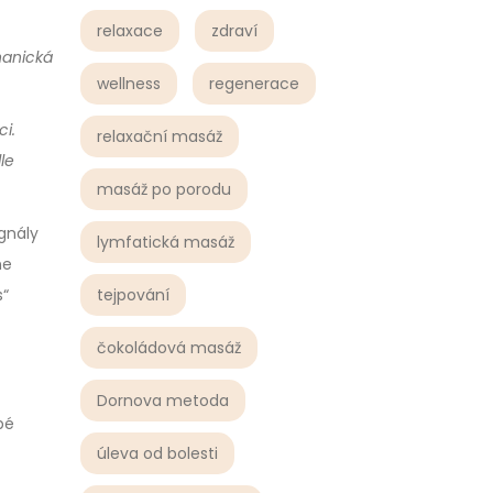
relaxace
zdraví
hanická
wellness
regenerace
i.
relaxační masáž
le
masáž po porodu
gnály
lymfatická masáž
ne
tejpování
s“
čokoládová masáž
Dornova metoda
bé
úleva od bolesti