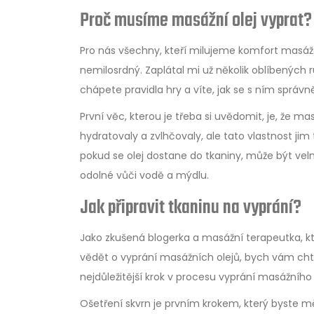
Proč musíme masážní olej vyprat?
Pro nás všechny, kteří milujeme komfort masáž
nemilosrdný. Zaplátal mi už několik oblíbených r
chápete pravidla hry a víte, jak se s ním správ
První věc, kterou je třeba si uvědomit, je, že 
hydratovaly a zvlhčovaly, ale tato vlastnost ji
pokud se olej dostane do tkaniny, může být velm
odolné vůči vodě a mýdlu.
Jak připravit tkaninu na vyprání?
Jako zkušená blogerka a masážní terapeutka, kte
vědět o vyprání masážních olejů, bych vám chtěla
nejdůležitější krok v procesu vyprání masážního 
Ošetření skvrn je prvním krokem, který byste měli