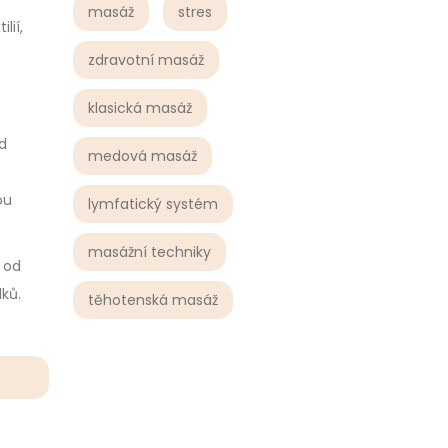
masáž
stres
lií,
zdravotní masáž
klasická masáž
d
medová masáž
é
ou
lymfatický systém
masážní techniky
 od
ků.
těhotenská masáž