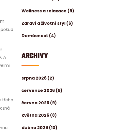
Wellness a relaxace
(9)
em
Zdraví a životní styl
(6)
e pokud
Domácnost
(4)
ku
ARCHIVY
. A
velmi
srpna 2026
(2)
července 2026
(9)
e třeba
června 2026
(9)
možná
května 2026
(8)
dubna 2026
(10)
vrnu