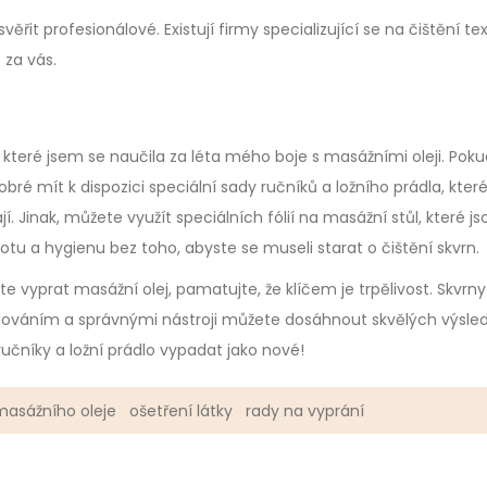
t profesionálové. Existují firmy specializující se na čištění texti
 za vás.
 které jsem se naučila za léta mého boje s masážními oleji. Poku
ré mít k dispozici speciální sady ručníků a ložního prádla, kter
 Jinak, můžete využít speciálních fólií na masážní stůl, které js
tu a hygienu bez toho, abyste se museli starat o čištění skvrn.
vyprat masážní olej, pamatujte, že klíčem je trpělivost. Skvrny
ánováním a správnými nástroji můžete dosáhnout skvělých výsled
učníky a ložní prádlo vypadat jako nové!
masážního oleje
ošetření látky
rady na vyprání