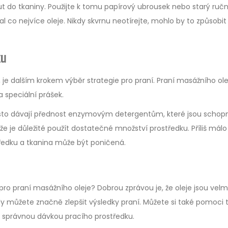
out do tkaniny. Použijte k tomu papírový ubrousek nebo starý ručn
al co nejvíce oleje. Nikdy skvrnu neotírejte, mohlo by to způsobit j
ku
, je dalším krokem výběr strategie pro praní. Praní masážního ole
a speciální prášek.
 často dávají přednost enzymovým detergentům, které jsou schop
e je důležité použít dostatečné množství prostředku. Příliš málo
tředku a tkanina může být poničená.
a pro praní masážního oleje? Dobrou zprávou je, že oleje jsou velmi
 můžete značně zlepšit výsledky praní. Můžete si také pomoci t
 správnou dávkou pracího prostředku.