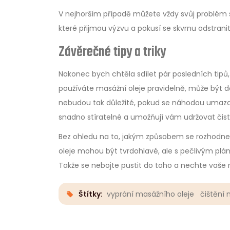
V nejhorším případě můžete vždy svůj problém svěři
které přijmou výzvu a pokusí se skvrnu odstranit
Závěrečné tipy a triky
Nakonec bych chtěla sdílet pár posledních tipů,
používáte masážní oleje pravidelně, může být dob
nebudou tak důležité, pokud se náhodou umazají.
snadno stíratelné a umožňují vám udržovat čisto
Bez ohledu na to, jakým způsobem se rozhodnete 
oleje mohou být tvrdohlavé, ale s pečlivým pl
Takže se nebojte pustit do toho a nechte vaše r
Štítky:
vyprání masážního oleje
čištění 