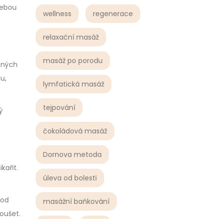
řebou
wellness
regenerace
relaxační masáž
masáž po porodu
ených
u,
lymfatická masáž
tejpování
ý
čokoládová masáž
Dornova metoda
kařit.
úleva od bolesti
 od
masážní baňkování
koušet.