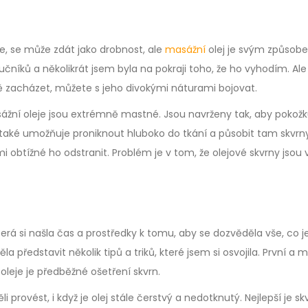
e, se může zdát jako drobnost, ale
masážní
olej je svým způsob
učníků a několikrát jsem byla na pokraji toho, že ho vyhodím. Al
ně zacházet, můžete s jeho divokými náturami bojovat.
masážní oleje jsou extrémně mastné. Jsou navrženy tak, aby pokož
m také umožňuje proniknout hluboko do tkání a působit tam skvrny
i obtížné ho odstranit. Problém je v tom, že olejové skvrny jsou 
rá si našla čas a prostředky k tomu, aby se dozvěděla vše, co j
 představit několik tipů a triků, které jsem si osvojila. První a 
oleje je předběžné ošetření skvrn.
 provést, i když je olej stále čerstvý a nedotknutý. Nejlepší je sk