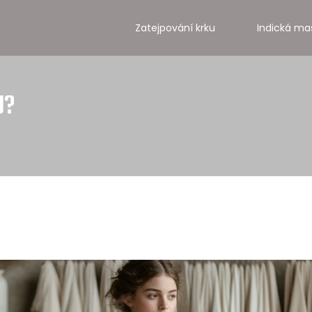
Zatejpování krku
Indická ma
J?