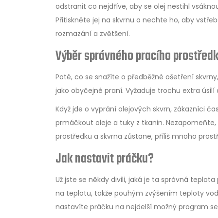
odstranit co nejdříve, aby se olej nestihl vsákn
Přitiskněte jej na skvrnu a nechte ho, aby vstřeb
rozmazání a zvětšení.
Výběr správného pracího prostřed
Poté, co se snažíte o předběžné ošetření skvrny
jako obyčejné praní. Vyžaduje trochu extra úsilí 
Když jde o vyprání olejových skvrn, zákazníci
prmáčkout oleje a tuky z tkanin. Nezapomeňte, ž
prostředku a skvrna zůstane, příliš mnoho pros
Jak nastavit práčku?
Už jste se někdy divili, jaká je ta správná teplot
na teplotu, takže pouhým zvýšením teploty vody
nastavíte práčku na nejdelší možný program se