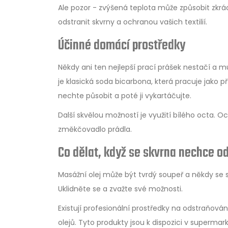
Ale pozor - zvýšená teplota může způsobit zkrác
odstranit skvrny a ochranou vašich textilií.
Účinné domácí prostředky
Někdy ani ten nejlepší prací prášek nestačí 
je klasická soda bicarbona, která pracuje jako p
nechte působit a poté ji vykartáčujte.
Další skvělou možností je využití bílého octa. 
změkčovadlo prádla.
Co dělat, když se skvrna nechce o
Masážní olej může být tvrdý soupeř a někdy se st
Uklidněte se a zvažte své možnosti.
Existují profesionální prostředky na odstraňování
olejů. Tyto produkty jsou k dispozici v superma