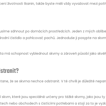
ení životnosti tkanin, takže byste měli vždy vyvažovat mezi pot
a musíme sáhnout po domácích prostředcích. Jeden z mých oblíb
řírodní čistidlo a pohlcovač pachů. Jednoduše ji posypte na skvrn
Octa má schopnost vyblednout skvrny a zároveň působí jako skvěl
dstranit?
ane, že se skvrna nechce odstranit. V té chvíli je důležité nepani
 skvrn, které jsou speciálně určeny pro těžké skvrny, jako jsou ty
rktech nebo obchodech s čistícími potřebami a stojí za to je vyz