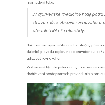
hromadění tuku.
„V ajurvédské medicíně mají potravin
strava může obnovit rovnováhu a př
předních lékařů ajurvédy.
Nakonec nezapomeňte na dostatečný příjem vody
důležité pít vodu teplou nebo převařenou, což z
udržovat rovnováhu.
Vyzkoušení těchto jednoduchých změn ve vaší s
dodržování předepsaných pravidel, ale o naslou