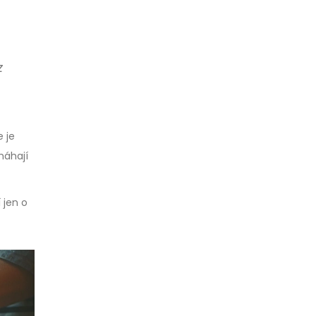
z
 je
máhají
 jen o