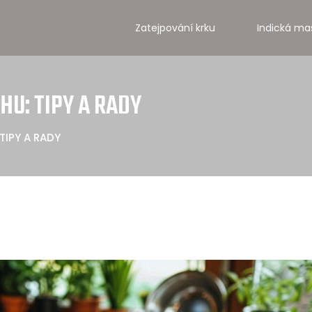
Zatejpování krku
Indická ma
HU: TIPY A RADY
 TIPY A RADY