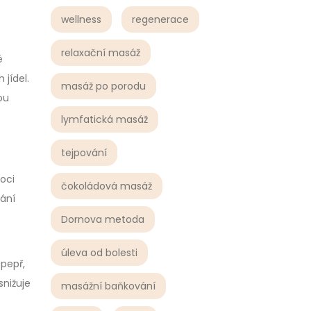
wellness
regenerace
relaxační masáž
é
jídel.
masáž po porodu
ou
lymfatická masáž
tejpování
moci
čokoládová masáž
ání
Dornova metoda
úleva od bolesti
 pepř,
snižuje
masážní baňkování