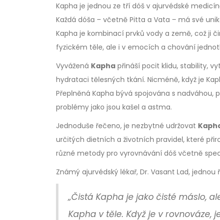
Kapha je jednou ze tří dóš v ajurvédské medicíně,
Každá dóša – včetně Pitta a Vata – má své unikát
Kapha je kombinací prvků vody a země, což ji čin
fyzickém těle, ale i v emocích a chování jednotl
Vyvážená
Kapha
přináší pocit klidu, stability,
hydrataci tělesných tkání. Nicméně, když je 
Přeplněná Kapha bývá spojována s nadváhou, po
problémy jako jsou kašel a astma.
Jednoduše řečeno, je nezbytné udržovat
Kaph
určitých dietních a životních pravidel, které př
různé metody pro vyrovnávání dóš včetně specif
Známý ajurvédský lékař, Dr. Vasant Lad, jednou ř
„Čistá Kapha je jako čisté máslo, a
Kapha v těle. Když je v rovnováze, 