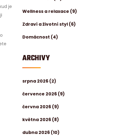
kud je
Wellness a relaxace
(9)
i
Zdraví a životní styl
(6)
ho
Domácnost
(4)
jete
ARCHIVY
srpna 2026
(2)
července 2026
(9)
června 2026
(9)
května 2026
(8)
dubna 2026
(10)