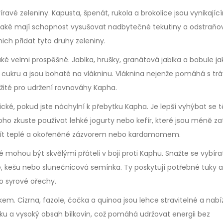
íravé zeleniny. Kapusta, špenát, rukola a brokolice jsou vynikajíc
ale také mají schopnost vysušovat nadbytečné tekutiny a odstraňo
nich přidat tyto druhy zeleniny.
velmi prospěšné. Jablka, hrušky, granátová jablka a bobule ja
 cukru a jsou bohaté na vlákninu. Vláknina nejenže pomáhá s tr
ležité pro udržení rovnováhy Kapha.
é, pokud jste náchylní k přebytku Kapha. Je lepší vyhýbat se 
 zkuste používat lehké jogurty nebo kefír, které jsou méně zat
o pít teplé a okořeněné zázvorem nebo kardamomem.
mohou být skvělými přáteli v boji proti Kaphu. Snažte se vybíra
 kešu nebo slunečnicová semínka. Ty poskytují potřebné tuky a
ko syrové ořechy.
em. Cizrna, fazole, čočka a quinoa jsou lehce stravitelné a nabí
uku a vysoký obsah bílkovin, což pomáhá udržovat energii bez