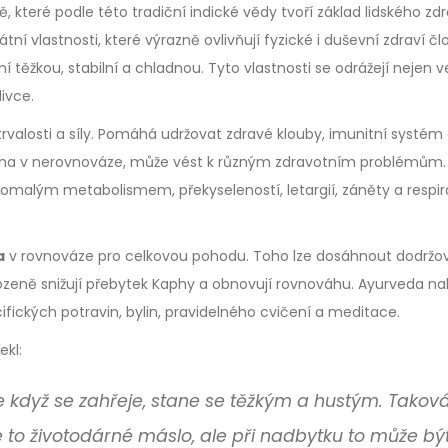
 které podle této tradiční indické vědy tvoří základ lidského zdr
ní vlastnosti, které výrazně ovlivňují fyzické i duševní zdraví čl
í těžkou, stabilní a chladnou. Tyto vlastnosti se odrážejí nejen v
ivce.
 vytrvalosti a síly. Pomáhá udržovat zdravé klouby, imunitní systém
Kapha v nerovnováze, může vést k různým zdravotním problémům.
malým metabolismem, překyseleností, letargií, záněty a respi
a
v rovnováze pro celkovou pohodu. Toho lze dosáhnout dodrž
irozeně snižují přebytek Kaphy a obnovují rovnováhu. Ayurveda na
ických potravin, bylin, pravidelného cvičení a meditace.
ekl:
le když se zahřeje, stane se těžkým a hustým. Taková
je to životodárné máslo, ale při nadbytku to může bý