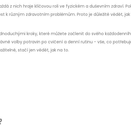
aždá z nich hraje klíčovou roli ve fyzickém a duševním zdraví. Po
 k různým zdravotním problémům. Proto je důležité vědět, jak j
ednoduchými kroky, které můžete začlenit do svého každodenní
rávné volby potravin po cvičení a denní rutinu - vše, co potřebu
itelné, stačí jen vědět, jak na to.
?