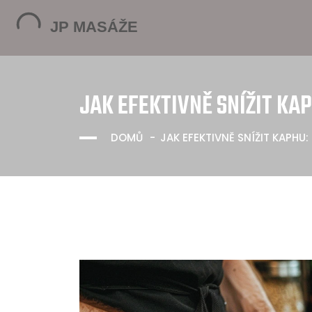
JAK EFEKTIVNĚ SNÍŽIT KAP
DOMŮ
JAK EFEKTIVNĚ SNÍŽIT KAPHU: