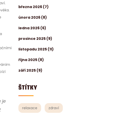
aví.
března 2026
(7)
ověka.
e
února 2026
(8)
ledna 2026
(6)
 a
prosince 2025
(9)
račními
listopadu 2025
(11)
října 2025
(8)
ováním
září 2025
(9)
bízí
ŠTÍTKY
 je
relaxace
zdraví
t