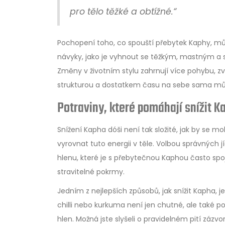
pro tělo těžké a obtížné.“
Pochopení toho, co spouští přebytek Kaphy, můž
návyky, jako je vyhnout se těžkým, mastným a sl
Změny v životním stylu zahrnují více pohybu, zvl
strukturou a dostatkem času na sebe sama může
Potraviny, které pomáhají snížit K
Snížení Kapha dóši není tak složité, jak by se m
vyrovnat tuto energii v těle. Volbou správných j
hlenu, které je s přebytečnou Kaphou často sp
stravitelné pokrmy.
Jedním z nejlepších způsobů, jak snížit Kapha, je
chilli nebo kurkuma není jen chutné, ale také po
hlen. Možná jste slyšeli o pravidelném pití záz