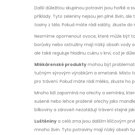
Další důležitou skupinou potravin jsou hořké a sv
příklady. Tyto zeleniny nejsou jen plné živin, 
toxiny z těla. Pokud máte rádi saláty, zkuste do 
Nesmíme opomenout ovoce, které může být také 
borůvky nebo ostružiny mají nízký obsah vody a
ale také reguluje hladinu cukru v krvi, což je dů
Mlékárenské produkty
mohou být problematick
tučným sýrovým výrobkům a smetaně. Místo toho
pro trávení. Pokud máte rádi mléko, zkuste h
Mnoho lidí zapomíná na ořechy a semínka, které 
sušené nebo lehce pražené ořechy jako mandle,
bílkoviny a zároveň nezatěžují trávení stejně ja
Luštěniny
a celá zrna jsou dalším klíčovým prvk
mnoho živin. Tyto potraviny mají nízký obsah t