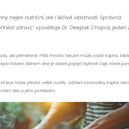
y nejen nutriční, ale i léčivé vlastnosti. Správná
inést zdraví,“ vysvětluje Dr. Deepak Chopra, jeden 
, ale přiměřeně. Příliš mnoho tekutin může zvýšit Kapha, takže
lepší trávení. Během dne je dobré popíjet bylinné čaje, které po
travě může přinést velké rozdíly. Udržení rovnováhy Kapha není
chání tělu a jeho potřebám.