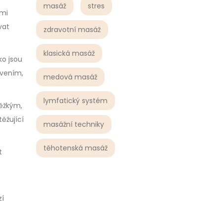
masáž
stres
ími
vat
zdravotní masáž
klasická masáž
ko jsou
ávením,
medová masáž
lymfatický systém
těžkým,
ěžující
masážní techniky
těhotenská masáž
t
zí