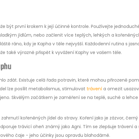
e být první krokem k její účinné kontrole. Používejte jednoduch
adkým jídlům, nebo začlenit více teplých, lehkých a kořeněných 
áště ráno, kdy je Kapha v těle nejvyšší. Každodenní rutina s jasn
 také výrazně přispět k vyvážení Kaphy ve vašem těle.
aphu
ohlo zdát. Existuje celá řada potravin, které mohou přirozeně po
ídel lze posílit metabolismus, stimulovat
trávení
a omezit usazov
ojeno. Skvělým začátkem je zaměření se na teplé, suché a lehce
 zahrnutí kořeněných jídel do stravy. Koření jako je zázvor, černý
dporuje trávicí oheň známý jako Agni. Tím se zlepšuje trávení a 
vorového čaje - jeho účinky jsou opravdu blahodárné.