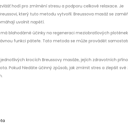
vlášť hodí pro zmírnění stresu a podporu celkové relaxace. Je
reussovi, který tuto metodu vytvořil. Breussova masáž se zaměř
omáhají uvolnit napětí.
rý má blahodárné účinky na regeneraci meziobratlových plotének
správnou funkci páteře. Tato metoda se může provádět samosta
jednotlivých krocích Breussovy masáže, jejích zdravotních přín
vota. Pokud hledáte účinný způsob, jak zmírnit stres a zlepšit své 
m.
ota