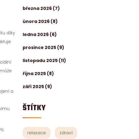
března 2026
(7)
února 2026
(8)
itu díky
ledna 2026
(6)
měřuje
prosince 2025
(9)
listopadu 2025
(11)
iální
e může
října 2025
(8)
září 2025
(9)
jení a
ŠTÍTKY
čnímu
y,
relaxace
zdraví