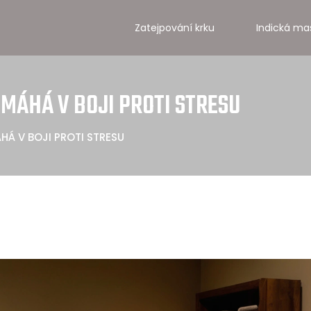
Zatejpování krku
Indická ma
MÁHÁ V BOJI PROTI STRESU
Á V BOJI PROTI STRESU