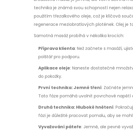
technika je známá svou schopností nejen relaxov
použitím třezalkového oleje, což je klíčová souč
regenerace meziobratlových plotének. Olej je ta
Samotná masáž probíhá v několika krocích:
Příprava klienta
: Než začnete s masáží, ujist
polštář pro podporu.
Aplikace oleje
: Naneste dostatečné množství
do pokožky.
První technika: Jemné tření
: Začněte jemn
Tato fáze pomáhá uvolnit povrchové napětí a 
Druhá technika: Hluboké hnětení
: Pokraču
fázi je důležité pracovat pomalu, aby se mohl 
Vyvažování páteře
: Jemně, ale pevně vyva