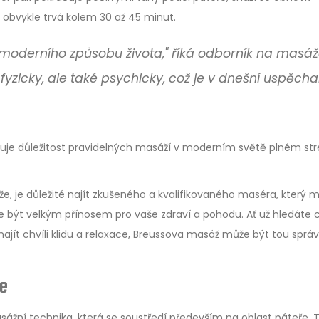
 obvykle trvá kolem 30 až 45 minut.
 moderního způsobu života," říká odborník na masá
fyzicky, ale také psychicky, což je v dnešní uspěch
zňuje důležitost pravidelných masáží v moderním světě plném str
, je důležité najít zkušeného a kvalifikovaného maséra, který m
e být velkým přínosem pro vaše zdraví a pohodu. Ať už hledáte 
ajít chvíli klidu a relaxace, Breussova masáž může být tou sprá
že
ážní technika, která se soustředí především na oblast páteře. 