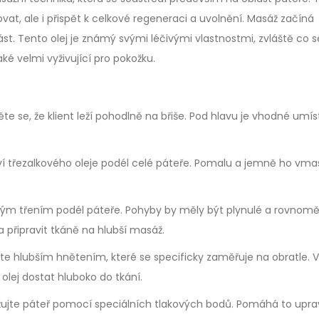
at, ale i přispět k celkové regeneraci a uvolnění. Masáž začíná
ást. Tento olej je známý svými léčivými vlastnostmi, zvláště co 
ké velmi vyživující pro pokožku.
ěte se, že klient leží pohodlně na břiše. Pod hlavu je vhodné umíst
 třezalkového oleje podél celé páteře. Pomalu a jemně ho vmas
ým třením podél páteře. Pohyby by měly být plynulé a rovnomě
připravit tkáně na hlubší masáž.
jte hlubším hnětením, které se specificky zaměřuje na obratle. V
olej dostat hluboko do tkání.
žujte páteř pomocí speciálních tlakových bodů. Pomáhá to upra