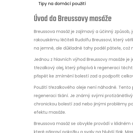
Tipy na domácí použití
Úvod do Breussovy masáže
Breussova masáž je zajímavý a účinný způsob, ja
rakouskému léčiteli Rudolfu Breussovi, který vě
na jemné, ale důkladné tahy podél páteře, což
Jednou z hlavních výhod Breussovy masáže je j
třezalkový olej, který přispívá k regeneraci těc
přispět ke zmírnění bolestí zad a podpořit celk
Použití třezalkového oleje není náhodné. Ten
regeneraci tkání. Je známý svými protizánětliv
chronickou bolestí zad nebo jinými problémy p
efektu masáže.
Breussova masáž se obvykle provádí v klidném 
které připraví pokožku a svaly na hlubší tlak. M