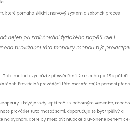
la.
, které pomáhá zklidnit nervový systém a zakončit proces
 nejen při zmírňování fyzického napětí, ale i
elného provádění této techniky mohou být překvapi
. Tato metoda vychází z přesvědčení, že mnoho potíží s páteří
plotének. Pravidelné provádění této masáže může pomoci před
erapeuty. I když je vždy lepší začít s odborným vedením, mnoho
dnete provádět tuto masáž sami, doporučuje se být trpělivý a
ké na dýchání, které by mělo být hluboké a uvolněné během cel