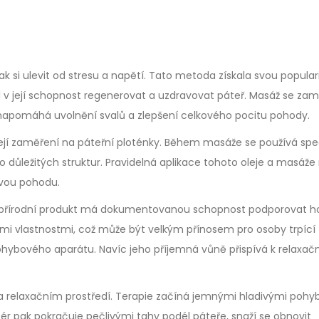
k si ulevit od stresu a napětí. Tato metoda získala svou popular
řil v její schopnost regenerovat a uzdravovat páteř. Masáž se za
 napomáhá uvolnění svalů a zlepšení celkového pocitu pohody.
ejí zaměření na páteřní ploténky. Během masáže se používá spec
hto důležitých struktur. Pravidelná aplikace tohoto oleje a masáž
ovou pohodu.
to přírodní produkt má dokumentovanou schopnost podporovat ho
ými vlastnostmi, což může být velkým přínosem pro osoby trpící
ohybového aparátu. Navíc jeho příjemná vůně přispívá k relaxa
a relaxačním prostředí. Terapie začíná jemnými hladivými pohyb
asér pak pokračuje pečlivými tahy podél páteře, snaží se obnovit