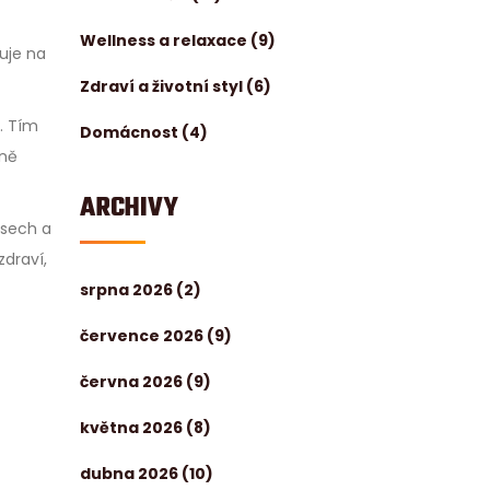
Wellness a relaxace
(9)
uje na
Zdraví a životní styl
(6)
. Tím
Domácnost
(4)
tně
ARCHIVY
osech a
zdraví,
srpna 2026
(2)
července 2026
(9)
června 2026
(9)
května 2026
(8)
dubna 2026
(10)