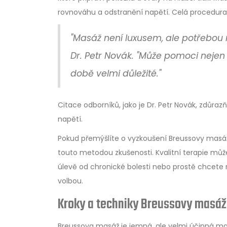
rovnováhu a odstranění napětí. Celá procedura
"Masáž není luxusem, ale potřebou
Dr. Petr Novák. "Může pomoci nejen 
době velmi důležité."
Citace odborníků, jako je Dr. Petr Novák, zdůra
napětí.
Pokud přemýšlíte o vyzkoušení Breussovy masáže
touto metodou zkušenosti. Kvalitní terapie můž
úlevě od chronické bolesti nebo prostě chcete n
volbou.
Kroky a techniky Breussovy masá
Breussova masáž je jemná, ale velmi účinná mas