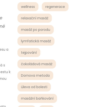
wellness
regenerace
že
relaxační masáž
ané
masáž po porodu
lymfatická masáž
esu a
tejpování
čokoládová masáž
á s
cestu k
Dornova metoda
vnou
úleva od bolesti
masážní baňkování
Tato