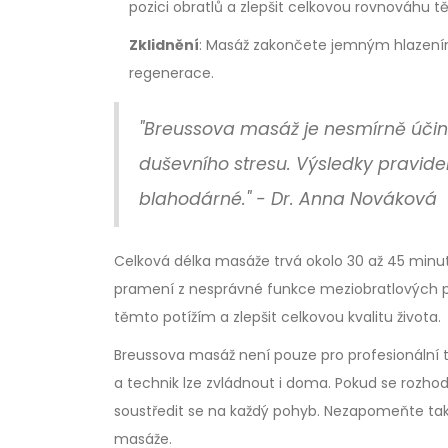
pozici obratlů a zlepšit celkovou rovnováhu tě
Zklidnění
: Masáž zakončete jemným hlazením
regenerace.
"Breussova masáž je nesmírně účinná
duševního stresu. Výsledky pravid
blahodárné." - Dr. Anna Nováková
Celková délka masáže trvá okolo 30 až 45 minut
pramení z nesprávné funkce meziobratlových 
těmto potížím a zlepšit celkovou kvalitu života.
Breussova masáž není pouze pro profesionální t
a technik lze zvládnout i doma. Pokud se rozho
soustředit se na každý pohyb. Nezapomeňte ta
masáže.