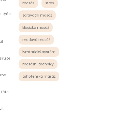
masáž
stres
se týče
zdravotní masáž
klasická masáž
medová masáž
it
lymfatický systém
írujte
masážní techniky
rné.
těhotenská masáž
 této
vit