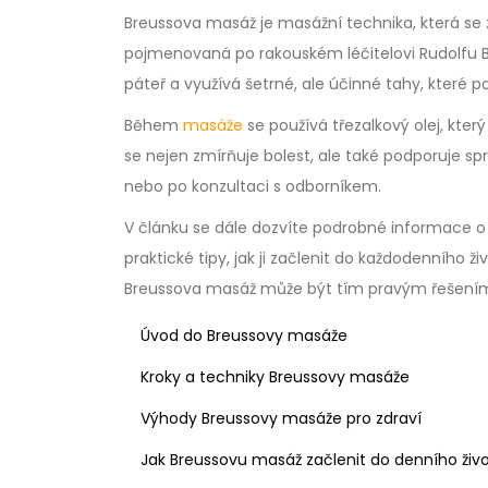
Breussova masáž je masážní technika, která se z
pojmenovaná po rakouském léčitelovi Rudolfu B
páteř a využívá šetrné, ale účinné tahy, které p
Během
masáže
se používá třezalkový olej, kte
se nejen zmírňuje bolest, ale také podporuje 
nebo po konzultaci s odborníkem.
V článku se dále dozvíte podrobné informace o 
praktické tipy, jak ji začlenit do každodenního ži
Breussova masáž může být tím pravým řešení
Úvod do Breussovy masáže
Kroky a techniky Breussovy masáže
Výhody Breussovy masáže pro zdraví
Jak Breussovu masáž začlenit do denního živ