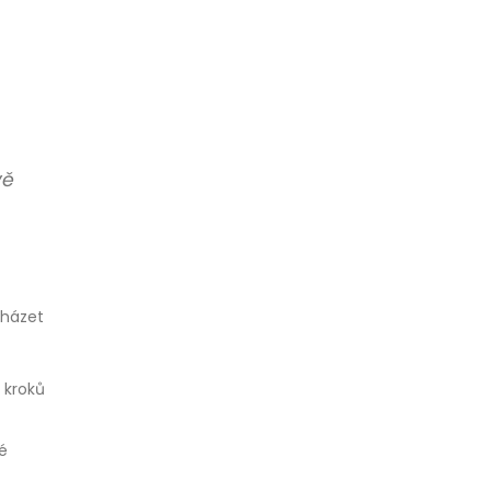
vě
cházet
 kroků
é