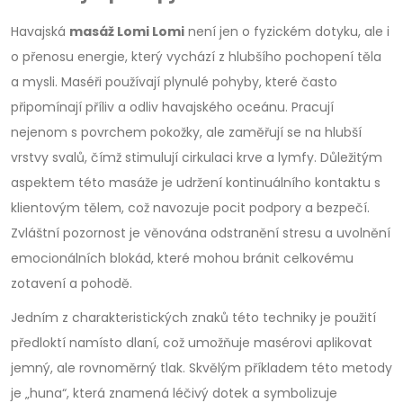
Havajská
masáž Lomi Lomi
není jen o fyzickém dotyku, ale i
o přenosu energie, který vychází z hlubšího pochopení těla
a mysli. Maséři používají plynulé pohyby, které často
připomínají příliv a odliv havajského oceánu. Pracují
nejenom s povrchem pokožky, ale zaměřují se na hlubší
vrstvy svalů, čímž stimulují cirkulaci krve a lymfy. Důležitým
aspektem této masáže je udržení kontinuálního kontaktu s
klientovým tělem, což navozuje pocit podpory a bezpečí.
Zvláštní pozornost je věnována odstranění stresu a uvolnění
emocionálních blokád, které mohou bránit celkovému
zotavení a pohodě.
Jedním z charakteristických znaků této techniky je použití
předloktí namísto dlaní, což umožňuje masérovi aplikovat
jemný, ale rovnoměrný tlak. Skvělým příkladem této metody
je „huna“, která znamená léčivý dotek a symbolizuje