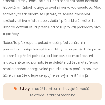
starosti i stresy. Pomůžete si třeba meditací nebo několika
hlubokými nádechy, abyste uvolnili nervovou soustavu. Před
samotným začátkem se ujistěte, že sdělíte masérovi
jakákoliv citlivá místa nebo zvláštní přání, které máte. To
umožní vytvořit rituál přesně na míru pro váš jedinečný stav
a potřeby.
Nebuďte překvapeni, pokud masér před zahájením
procedury použije havajské modlitby nebo písně. Tato praxe
je běžná a přináší pohodu jak klientovi, tak masérovi. Při
masáži mějte na paměti, že je důležité udržet si otevřenou
mysl a nechat energii volně proudit. Takto posílíte pozitivní
účinky masáže a lépe se spojíte se svým vnitřním já.
Štítky:
masáž Lomi Lomi
havajská masáž
relaxace
tradiční techniky