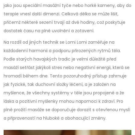
jako jsou speciální masážní tyče nebo horké kameny, aby do
terapie vnesl další dimenzi. Celková délka se může lišit,
přičemž některé sezení trvají až dvě hodiny, což poskytuje
dostatek času na plné uvolnění a zotavení.
Na rozdíl od jiných technik se Lomi Lomi zaměřuje na
každodenní harmonii a podporu přirozených rytmů těla.
Podle starých havajských tradic je velmi důležité před
masáží setřást jakýkoli stres nebo negativní energii, která se
hromadí během dne. Tento pozoruhodný přístup zahrnuje
jak fyzické, tak duchovní složky léčení, a je založen na
myšlence, že všechny systémy v těle jsou propojené a že
láska a pozitivní myšlenky mohou napomoci k zdraví. Pro
plné prožití masáže se doporučuje dorazit s otevřenou myslí
a připraveností na hluboké a obohacující změny.