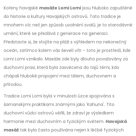
Kořeny havajské
masáže Lomi Lomi
jsou hluboko zapuštěné
do historie a kultury Havajských ostrovů. Tato tradice je
mnohem víc než jen způsob uvolnění svalů; je to starodávné
umění, které se předává z generace na generaci.
Představte si, že stojíte na pláži s výhledem na nekonečný
oceán, zatímco kolem vás ševelí vítr - toto je prostředí, kde
Lomi Lomi vznikalo. Masáže zde byly dlouho považovány za
duchovní praxi, která byla zasvěcena do tajů těmi, kdo
chápali hluboké propojení mezi tělem, duchovnem a
přírodou.
Tradice Lomi Lomi byla v minulosti úzce spojována s
šamanskými praktikami známými jako 'Kahuna'. Tito
duchovní vůdci ostrovů věřili, že zdraví je výsledkem
harmonie mezi duchovním a fyzickým světem.
Havajská
masáž
tak byla často používána nejen k léčbě fyzických