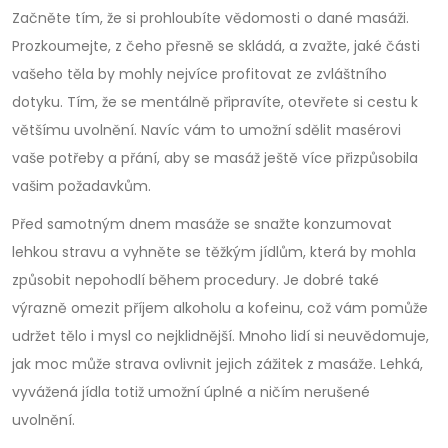
Začněte tím, že si prohloubíte vědomosti o dané masáži.
Prozkoumejte, z čeho přesně se skládá, a zvažte, jaké části
vašeho těla by mohly nejvíce profitovat ze zvláštního
dotyku. Tím, že se mentálně připravíte, otevřete si cestu k
většímu uvolnění. Navíc vám to umožní sdělit masérovi
vaše potřeby a přání, aby se masáž ještě více přizpůsobila
vašim požadavkům.
Před samotným dnem masáže se snažte konzumovat
lehkou stravu a vyhněte se těžkým jídlům, která by mohla
způsobit nepohodlí během procedury. Je dobré také
výrazně omezit příjem alkoholu a kofeinu, což vám pomůže
udržet tělo i mysl co nejklidnější. Mnoho lidí si neuvědomuje,
jak moc může strava ovlivnit jejich zážitek z masáže. Lehká,
vyvážená jídla totiž umožní úplné a ničím nerušené
uvolnění.