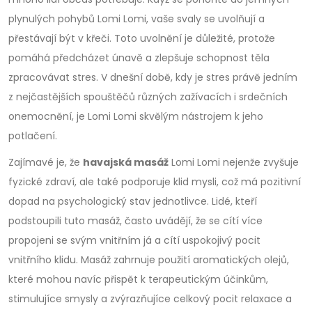
plynulých pohybů Lomi Lomi, vaše svaly se uvolňují a
přestávají být v křeči. Toto uvolnění je důležité, protože
pomáhá předcházet únavě a zlepšuje schopnost těla
zpracovávat stres. V dnešní době, kdy je stres právě jedním
z nejčastějších spouštěčů různých zažívacích i srdečních
onemocnění, je Lomi Lomi skvělým nástrojem k jeho
potlačení.
Zajímavé je, že
havajská masáž
Lomi Lomi nejenže zvyšuje
fyzické zdraví, ale také podporuje klid mysli, což má pozitivní
dopad na psychologický stav jednotlivce. Lidé, kteří
podstoupili tuto masáž, často uvádějí, že se cítí více
propojeni se svým vnitřním já a cítí uspokojivý pocit
vnitřního klidu. Masáž zahrnuje použití aromatických olejů,
které mohou navíc přispět k terapeutickým účinkům,
stimulujíce smysly a zvýrazňujíce celkový pocit relaxace a