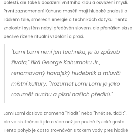
bolestí, ale také k dosažení vnitřního klidu a osvěžení mysli.
První zaznamenaní Kahuna maséři mají hluboké znalosti o
lidském těle, směrech energie a technikách dotyku. Tento
znalostní systém nebyl předáván slovem, ale přenášen skrze
pečlivě řízené rituální vzdělání a praxi.
"Lomi Lomi není jen technika, je to způsob
života," říká George Kahumoku Jr.,
renomovaný havajský hudebník a mluvčí
místní kultury. "Rozumět Lomi Lomi je jako
rozumět duchu a písni našich předků."
Lomi Lomi doslova znamená "hladit" nebo "hnět se, tlačit",
ale ve skutečnosti jde o více než jen pouhé fyzické gesto.
Tento pohyb je často srovnáván s tokem vody přes hladké