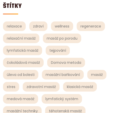
ŠTÍTKY
relaxace
zdraví
wellness
regenerace
relaxační masáž
masáž po porodu
lymfatická masáž
tejpování
čokoládová masáž
Dornova metoda
úleva od bolesti
masážní baňkování
masáž
stres
zdravotní masáž
klasická masáž
medová masáž
lymfatický systém
masážní techniky
těhotenská masáž