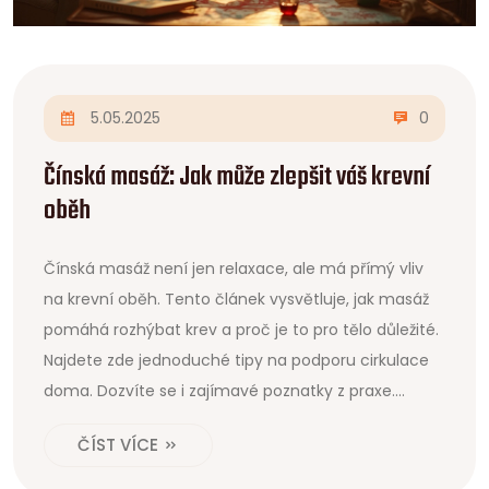
5.05.2025
0
Čínská masáž: Jak může zlepšit váš krevní
oběh
Čínská masáž není jen relaxace, ale má přímý vliv
na krevní oběh. Tento článek vysvětluje, jak masáž
pomáhá rozhýbat krev a proč je to pro tělo důležité.
Najdete zde jednoduché tipy na podporu cirkulace
doma. Dozvíte se i zajímavé poznatky z praxe.
Přečtěte si, jak můžete pocítit změnu na vlastní kůži.
ČÍST VÍCE