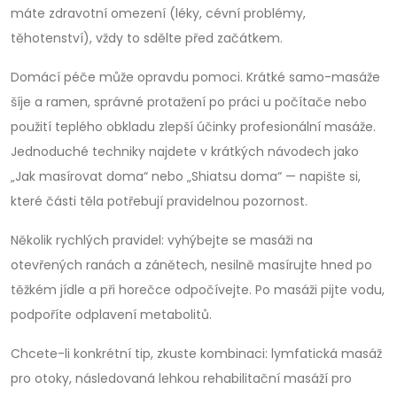
máte zdravotní omezení (léky, cévní problémy,
těhotenství), vždy to sdělte před začátkem.
Domácí péče může opravdu pomoci. Krátké samo-masáže
šíje a ramen, správné protažení po práci u počítače nebo
použití teplého obkladu zlepší účinky profesionální masáže.
Jednoduché techniky najdete v krátkých návodech jako
„Jak masírovat doma“ nebo „Shiatsu doma“ — napište si,
které části těla potřebují pravidelnou pozornost.
Několik rychlých pravidel: vyhýbejte se masáži na
otevřených ranách a zánětech, nesilně masírujte hned po
těžkém jídle a při horečce odpočívejte. Po masáži pijte vodu,
podpoříte odplavení metabolitů.
Chcete-li konkrétní tip, zkuste kombinaci: lymfatická masáž
pro otoky, následovaná lehkou rehabilitační masáží pro