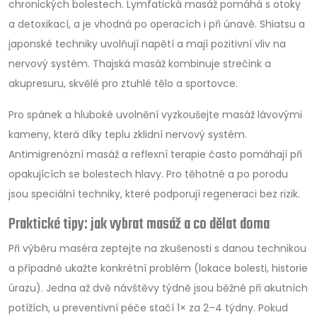
chronických bolestech. Lymfatická masáž pomáhá s otoky
a detoxikací, a je vhodná po operacích i při únavě. Shiatsu a
japonské techniky uvolňují napětí a mají pozitivní vliv na
nervový systém. Thajská masáž kombinuje strečink a
akupresuru, skvělé pro ztuhlé tělo a sportovce.
Pro spánek a hluboké uvolnění vyzkoušejte masáž lávovými
kameny, která díky teplu zklidní nervový systém.
Antimigrenózní masáž a reflexní terapie často pomáhají při
opakujících se bolestech hlavy. Pro těhotné a po porodu
jsou speciální techniky, které podporují regeneraci bez rizik.
Praktické tipy: jak vybrat masáž a co dělat doma
Při výběru maséra zeptejte na zkušenosti s danou technikou
a případně ukažte konkrétní problém (lokace bolesti, historie
úrazu). Jedna až dvě návštěvy týdně jsou běžné při akutních
potížích, u preventivní péče stačí 1× za 2–4 týdny. Pokud