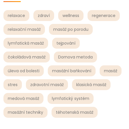
relaxace
zdraví
wellness
regenerace
relaxační masáž
masáž po porodu
lymfatická masáž
tejpování
čokoládová masáž
Dornova metoda
úleva od bolesti
masážní baňkování
masáž
stres
zdravotní masáž
klasická masáž
medová masáž
lymfatický systém
masážní techniky
těhotenská masáž