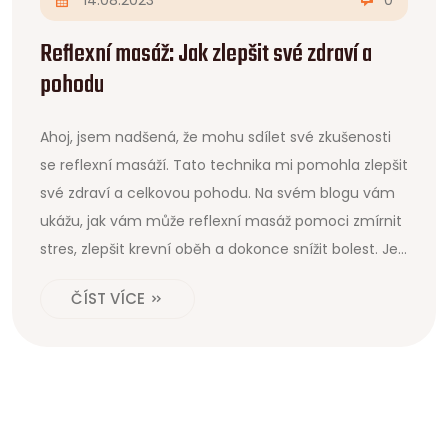
Reflexní masáž: Jak zlepšit své zdraví a
pohodu
Ahoj, jsem nadšená, že mohu sdílet své zkušenosti
se reflexní masáží. Tato technika mi pomohla zlepšit
své zdraví a celkovou pohodu. Na svém blogu vám
ukážu, jak vám může reflexní masáž pomoci zmírnit
stres, zlepšit krevní oběh a dokonce snížit bolest. Je
to skvělý způsob, jak se postarat o své tělo a mysl.
ČÍST VÍCE
Připojte se ke mně a objevte, jak reflexní masáž
může zlepšit váš život.