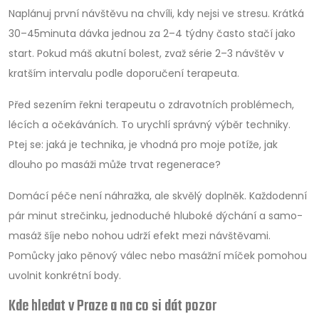
Naplánuj první návštěvu na chvíli, kdy nejsi ve stresu. Krátká
30–45minuta dávka jednou za 2–4 týdny často stačí jako
start. Pokud máš akutní bolest, zvaž série 2–3 návštěv v
kratším intervalu podle doporučení terapeuta.
Před sezením řekni terapeutu o zdravotních problémech,
lécích a očekáváních. To urychlí správný výběr techniky.
Ptej se: jaká je technika, je vhodná pro moje potíže, jak
dlouho po masáži může trvat regenerace?
Domácí péče není náhražka, ale skvělý doplněk. Každodenní
pár minut strečinku, jednoduché hluboké dýchání a samo-
masáž šíje nebo nohou udrží efekt mezi návštěvami.
Pomůcky jako pěnový válec nebo masážní míček pomohou
uvolnit konkrétní body.
Kde hledat v Praze a na co si dát pozor