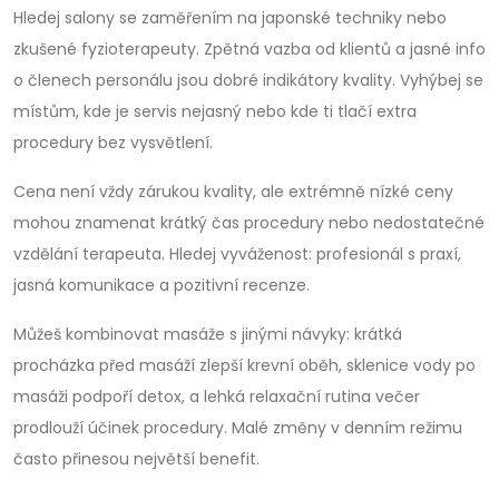
Hledej salony se zaměřením na japonské techniky nebo
zkušené fyzioterapeuty. Zpětná vazba od klientů a jasné info
o členech personálu jsou dobré indikátory kvality. Vyhýbej se
místům, kde je servis nejasný nebo kde ti tlačí extra
procedury bez vysvětlení.
Cena není vždy zárukou kvality, ale extrémně nízké ceny
mohou znamenat krátký čas procedury nebo nedostatečné
vzdělání terapeuta. Hledej vyváženost: profesionál s praxí,
jasná komunikace a pozitivní recenze.
Můžeš kombinovat masáže s jinými návyky: krátká
procházka před masáží zlepší krevní oběh, sklenice vody po
masáži podpoří detox, a lehká relaxační rutina večer
prodlouží účinek procedury. Malé změny v denním režimu
často přinesou největší benefit.