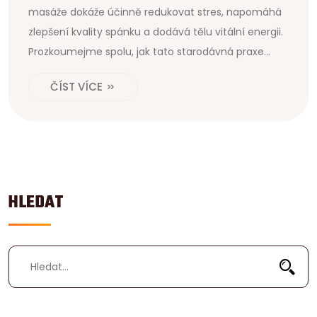
masáže dokáže účinně redukovat stres, napomáhá
zlepšení kvality spánku a dodává tělu vitální energii.
Prozkoumejme spolu, jak tato starodávná praxe
může přinést klid do vašeho hektického života a
ČÍST VÍCE
povzbudit váš duševní i fyzický stav!
HLEDAT