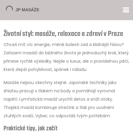
Životní styl: masáže, relaxace a zdraví v Praze
Chceš mít víc energie, méně bolesti zad a klidnější hlavu?
Zařazení masáží do běžného života je jednoduchý krok, který
přinese rychlé výsledky. Nejde o luxus, ale o pravidelnou péči,
která zlepší pohyblivost, spánek i náladu.
Masáže nejsou všechny stejné. Japonské techniky jako
shiatsu pracují s tlakem na body a pomáhají vyrovnat
napětí. Lymfatická masáž urychlí detox a sníží otoky.
Thajská masáž kombinuje strečink a tlak pro uvolnění
ztuhlých svalů. Vyber, co odpovídá tvým potřebám.
Praktické tipy, jak začít