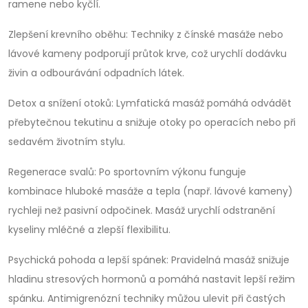
ramene nebo kyčlí.
Zlepšení krevního oběhu: Techniky z čínské masáže nebo
lávové kameny podporují průtok krve, což urychlí dodávku
živin a odbourávání odpadních látek.
Detox a snížení otoků: Lymfatická masáž pomáhá odvádět
přebytečnou tekutinu a snižuje otoky po operacích nebo při
sedavém životním stylu.
Regenerace svalů: Po sportovním výkonu funguje
kombinace hluboké masáže a tepla (např. lávové kameny)
rychleji než pasivní odpočinek. Masáž urychlí odstranění
kyseliny mléčné a zlepší flexibilitu.
Psychická pohoda a lepší spánek: Pravidelná masáž snižuje
hladinu stresových hormonů a pomáhá nastavit lepší režim
spánku. Antimigrenózní techniky můžou ulevit při častých