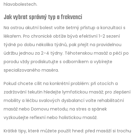
hlavobolestech.
Jak vybrat správný typ a frekvenci
Na ostrou akutní bolest volte šetrný přístup a konzultaci s
lékařem. Pro chronické obtíže bývá efektivní 1–2 sezení
týdně po dobu několika týdnů, pak přejít na pravidelnou
údržbu jednou za 2–4 týdny. Těhotenskou masáž a péči po
porodu vždy prodiskutujte s odborníkem a vybírejte
specializovaného maséra.
Pokud chcete cílit na konkrétní problém: při otocích a
zadržování tekutin hledejte lymfatickou masáž; pro zlepšení
mobility a léčbu svalových dysbalancí volte rehabilitační
masáž nebo Dornovu metodu; na stres a spánek
vyzkoušejte reflexní nebo holistickou masáž.
Krátké tipy, které můžete použít hned: před masáží si trochu