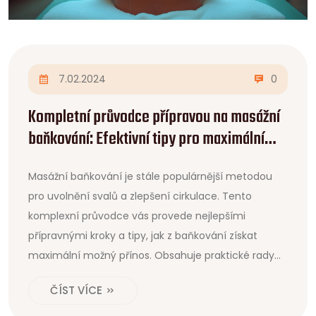
7.02.2024
0
Kompletní průvodce přípravou na masážní
baňkování: Efektivní tipy pro maximální
účinek
Masážní baňkování je stále populárnější metodou
pro uvolnění svalů a zlepšení cirkulace. Tento
komplexní průvodce vás provede nejlepšími
přípravnými kroky a tipy, jak z baňkování získat
maximální možný přínos. Obsahuje praktické rady
od hydratace až po relaxaci po proceduře, stejně
ČÍST VÍCE
jako zajímavé informace o historii a vědeckých
poznatcích ohledně této techniky.