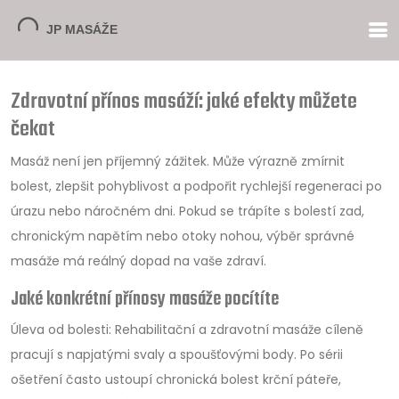
Zdravotní přínos masáží: jaké efekty můžete
čekat
Masáž není jen příjemný zážitek. Může výrazně zmírnit
bolest, zlepšit pohyblivost a podpořit rychlejší regeneraci po
úrazu nebo náročném dni. Pokud se trápíte s bolestí zad,
chronickým napětím nebo otoky nohou, výběr správné
masáže má reálný dopad na vaše zdraví.
Jaké konkrétní přínosy masáže pocítíte
Úleva od bolesti: Rehabilitační a zdravotní masáže cíleně
pracují s napjatými svaly a spoušťovými body. Po sérii
ošetření často ustoupí chronická bolest krční páteře,