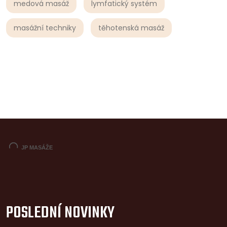
medová masáž
lymfatický systém
masážní techniky
těhotenská masáž
POSLEDNÍ NOVINKY