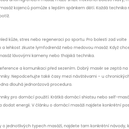
 a masáž kojenců pomůže s lepším spánkem dětí. Každá technika
potíž.
zhled kůže, stres nebo regeneraci po sportu. Pro bolesti zad volte
tox a lehkost zkuste lymfodrenáž nebo medovou masáž. Když chc
e masáž lávovými kameny nebo thajská technika.
, reference a komunikaci před sezením. Dobrý masér se zeptá na
echniky. Nepodceňujte také časy mezi návštěvami – u chronickýc
 jedna dlouhá jednorázová procedura.
iky pro domácí použití. Krátká domácí shiatsu nebo self-masáž
a dodat energii. V článku o domácí masáži najdete konkrétní po
y o jednotlivých typech masáží, najdete tam konkrétní návody, 