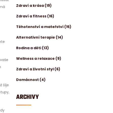
Zdraví a krása
(19)
 má
Zdraví a fitness
(16)
Těhotenství a mateřství
(15)
Alternativní terapie
(14)
ete
Rodina a děti
(13)
Wellness a relaxace
(9)
 vaše
h
Zdraví a životní styl
(6)
Domácnost
(4)
 šíje
stupy,
ARCHIVY
kdy