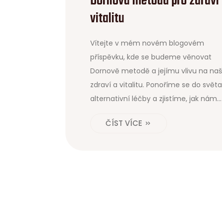
Dornova metoda pro zdraví
vitalitu
Vítejte v mém novém blogovém
příspěvku, kde se budeme věnovat
Dornově metodě a jejímu vlivu na na
zdraví a vitalitu. Ponoříme se do světa
alternativní léčby a zjistíme, jak nám
Dornova metoda může pomoci v
ČÍST VÍCE
prevenci a léčbě bolesti zad a dalších
problémů s pohybovým aparátem.
Pokud hledáte cestu, jak zvýšit svoji
vitalitu a zlepšit zdraví, pak je tento
článek určeně právě pro vás! Jsem
nadšená, že vám mohu pomoci na ce
k lepšímu zdraví a blahobytu.