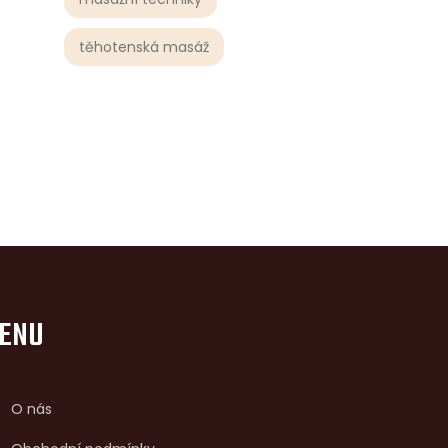
těhotenská masáž
ENU
O nás