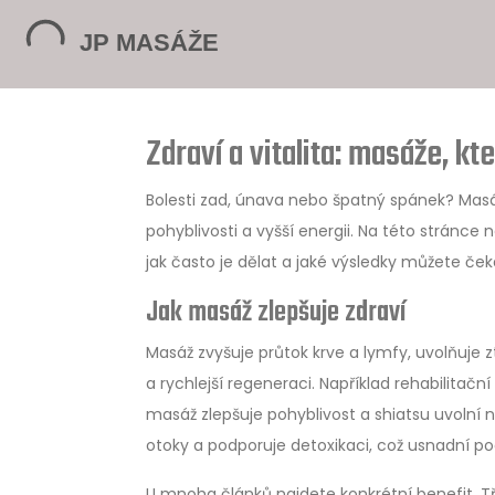
Zdraví a vitalita: masáže, kte
Bolesti zad, únava nebo špatný spánek? Masáž
pohyblivosti a vyšší energii. Na této stránce
jak často je dělat a jaké výsledky můžete ček
Jak masáž zlepšuje zdraví
Masáž zvyšuje průtok krve a lymfy, uvolňuje zt
a rychlejší regeneraci. Například rehabilitač
masáž zlepšuje pohyblivost a shiatsu uvoln
otoky a podporuje detoxikaci, což usnadní pocit
U mnoha článků najdete konkrétní benefit. T