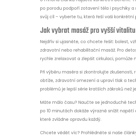
po porodu podpoří zotavení těla i psychiky
svůj cíl – vyberte tu, která řeší vaši konkrétní 
Jak vybrat masáž pro vyšší vitalitu
Nejdřív si ujasněte, co chcete řešit: bolest, v
zdravotní nebo rehabilitační masáž. Pro de
rychle zrelaxovat a zlepšit cirkulaci, pomůž
Při výběru maséra si zkontrolujte zkušenosti
obtíže, zdravotní omezení a upraví tlak a t
problémů je lepší série kratších zákroků než
Máte málo času? Naučte se jednoduché techn
po 10 minutách dokáže výrazně snížit napětí 
které zvládne opravdu každý.
Chcete vědět víc? Prohlédněte si naše článk