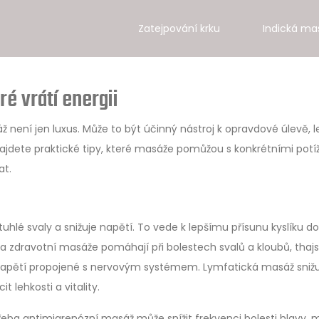
Zatejpování krku
Indická ma
ré vrátí energii
 není jen luxus. Může to být účinný nástroj k opravdové úlevě, l
 najdete praktické tipy, které masáže pomůžou s konkrétními potí
at.
uhlé svaly a snižuje napětí. To vede k lepšímu přísunu kyslíku do
ní a zdravotní masáže pomáhají při bolestech svalů a kloubů, thaj
í napětí propojené s nervovým systémem. Lymfatická masáž sniž
 lehkosti a vitality.
řeba antimigrenózní masáž může snížit frekvenci bolesti hlavy, 