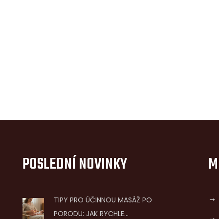
POSLEDNÍ NOVINKY
M
TIPY PRO ÚČINNOU MASÁŽ PO
PORODU: JAK RYCHLE