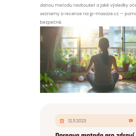
danou metodu nezkoušet a jaké výsledky oček
seznamy a recenze na jp-masaze.cz — pomůže
bezpečně.
12.11.2023