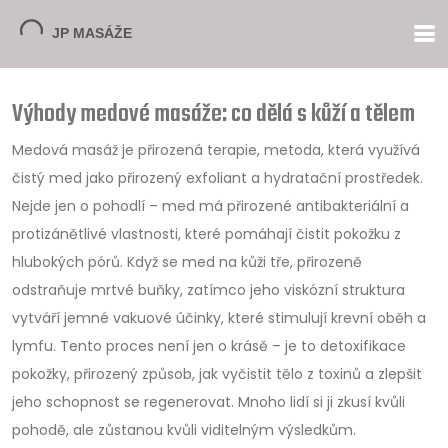
Výhody medové masáže: co dělá s kůží a tělem
Medová masáž je
přirozená terapie
,
metoda, která využívá
čistý med jako přirozený exfoliant a hydratační prostředek
.
Nejde jen o pohodlí – med má přirozené antibakteriální a
protizánětlivé vlastnosti, které pomáhají čistit pokožku z
hlubokých pórů. Když se med na kůži tře, přirozeně
odstraňuje mrtvé buňky, zatímco jeho viskózní struktura
vytváří jemné vakuové účinky, které stimulují krevní oběh a
lymfu. Tento proces není jen o krásě – je to
detoxifikace
pokožky
,
přirozený způsob, jak vyčistit tělo z toxinů a zlepšit
jeho schopnost se regenerovat
. Mnoho lidí si ji zkusí kvůli
pohodě, ale zůstanou kvůli viditelným výsledkům.