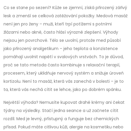
Co se stane po sezení? Kůže se zjemní, získá přirozený zářivý
lesk a zmenší se celková zatěžování pokožky. Medová masáž
není jen pro ženy – muži, kteří trpí potížemi s potními
žlázami nebo akné, často hlásí výrazné zlepšení. Výhody
nejsou jen povrchové. Tělo se uvolní, protože med působí
jako přirozený analgetikum – jeho teplota a konzistence
pomáhají uvolnit napětí v svalových vrstvách. To je důvod,
proč se tato metoda často kombinuje s
relaxační terapií
,
procesem, který uklidňuje nervový systém a snižuje úroveň
kortizolu
. Není to masáž, která vás zanechá v bolesti – je to
ta, která vás nechá cítit se lehce, jako po dobrém spánku.
Největší výhoda? Nemusíte kupovat drahé krémy ani čekat
týdny na výsledky. Stačí jedna seance a už začnete cítit
rozdíl. Med je levný, přístupný a funguje bez chemických
přísad. Pokud máte citlivou kůži, alergie na kosmetiku nebo