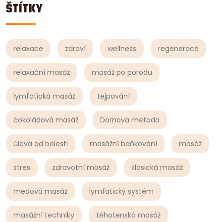
ŠTÍTKY
relaxace
zdraví
wellness
regenerace
relaxační masáž
masáž po porodu
lymfatická masáž
tejpování
čokoládová masáž
Dornova metoda
úleva od bolesti
masážní baňkování
masáž
stres
zdravotní masáž
klasická masáž
medová masáž
lymfatický systém
masážní techniky
těhotenská masáž