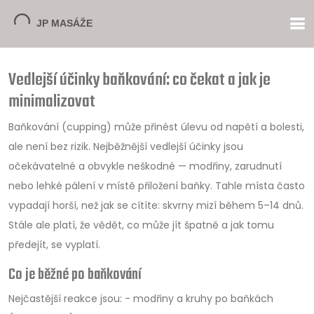
Vedlejší účinky baňkování: co čekat a jak je
minimalizovat
Baňkování (cupping) může přinést úlevu od napětí a bolesti,
ale není bez rizik. Nejběžnější vedlejší účinky jsou
očekávatelné a obvykle neškodné — modřiny, zarudnutí
nebo lehké pálení v místě přiložení baňky. Tahle místa často
vypadají horší, než jak se cítíte: skvrny mizí během 5–14 dnů.
Stále ale platí, že vědět, co může jít špatně a jak tomu
předejít, se vyplatí.
Co je běžné po baňkování
Nejčastější reakce jsou: - modřiny a kruhy po baňkách