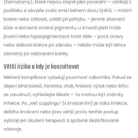
(hematomy), které nejsou stejné jako poranění — vznikají z
podtlaku a obvykle zcela zmizí během dvou týdnů. - místní
bolest nebo citlivost, zvlášť při pohybu. - jemné zbarvení
kůže a dočasná změna pigmentu, u tmavší pleti může
jizvení nebo hyperpigmentace trvat déle. - pocit únavy
nebo slabosti krátce po zákroku — někdo může být lehce
závratný po odstranění baňky.
Větší rizika a kdy je konzultovat
Některé komplikace vyžadují pozornost odborníka. Pokud se
objeví silná bolest, horečka, otok, hnisavý výtok nebo šířící
se zarudnutí, vyhledejte lékaře — to mohou být známky
infekce. Po „wet cuppingu“ (s krvácením) je riziko infekce,
delšího krvácení nebo jizev větší; proto tenhle postup
vybírají jen zkušení terapeuti a správně dezinfikované
nástroje.