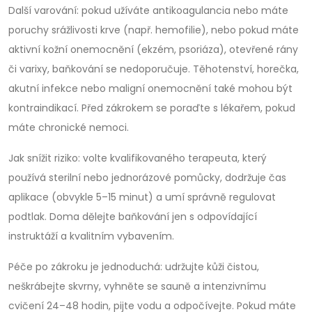
Další varování: pokud užíváte antikoagulancia nebo máte
poruchy srážlivosti krve (např. hemofilie), nebo pokud máte
aktivní kožní onemocnění (ekzém, psoriáza), otevřené rány
či varixy, baňkování se nedoporučuje. Těhotenství, horečka,
akutní infekce nebo maligní onemocnění také mohou být
kontraindikací. Před zákrokem se poraďte s lékařem, pokud
máte chronické nemoci.
Jak snížit riziko: volte kvalifikovaného terapeuta, který
používá sterilní nebo jednorázové pomůcky, dodržuje čas
aplikace (obvykle 5–15 minut) a umí správně regulovat
podtlak. Doma dělejte baňkování jen s odpovídající
instruktáží a kvalitním vybavením.
Péče po zákroku je jednoduchá: udržujte kůži čistou,
neškrábejte skvrny, vyhněte se sauně a intenzivnímu
cvičení 24–48 hodin, pijte vodu a odpočívejte. Pokud máte