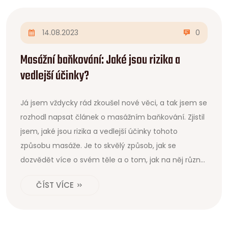
14.08.2023
0
Masážní baňkování: Jaké jsou rizika a
vedlejší účinky?
Já jsem vždycky rád zkoušel nové věci, a tak jsem se
rozhodl napsat článek o masážním baňkování. Zjistil
jsem, jaké jsou rizika a vedlejší účinky tohoto
způsobu masáže. Je to skvělý způsob, jak se
dozvědět více o svém těle a o tom, jak na něj různé
terapie působí. Pojďme se společně podívat, jestli je
ČÍST VÍCE
baňkování pro vás to pravé!