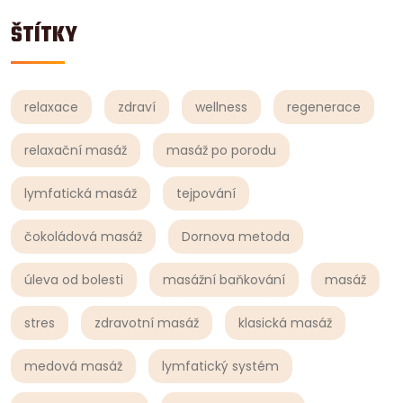
ŠTÍTKY
relaxace
zdraví
wellness
regenerace
relaxační masáž
masáž po porodu
lymfatická masáž
tejpování
čokoládová masáž
Dornova metoda
úleva od bolesti
masážní baňkování
masáž
stres
zdravotní masáž
klasická masáž
medová masáž
lymfatický systém