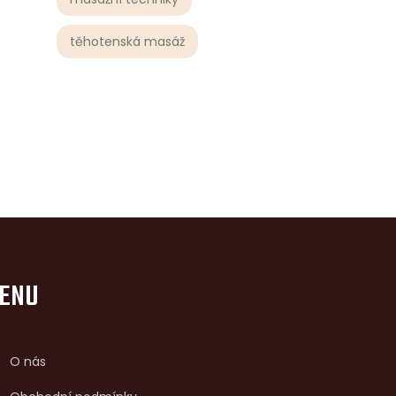
těhotenská masáž
ENU
O nás