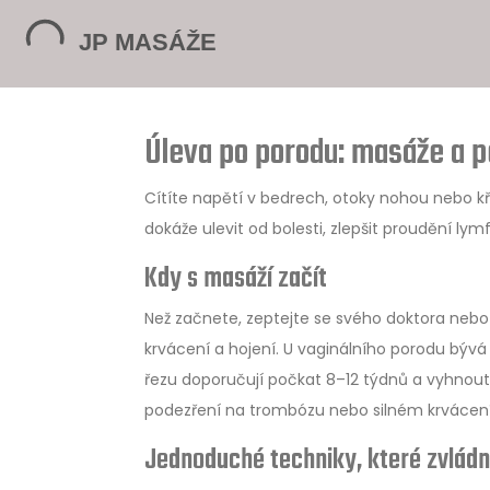
Úleva po porodu: masáže a p
Cítíte napětí v bedrech, otoky nohou nebo kř
dokáže ulevit od bolesti, zlepšit proudění ly
Kdy s masáží začít
Než začnete, zeptejte se svého doktora nebo 
krvácení a hojení. U vaginálního porodu býv
řezu doporučují počkat 8–12 týdnů a vyhnout 
podezření na trombózu nebo silném krvácení 
Jednoduché techniky, které zvlád