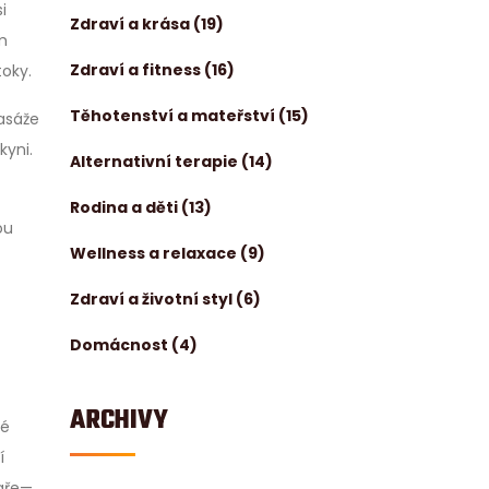
i
Zdraví a krása
(19)
m
Zdraví a fitness
(16)
oky.
Těhotenství a mateřství
(15)
asáže
kyni.
Alternativní terapie
(14)
Rodina a děti
(13)
ou
Wellness a relaxace
(9)
Zdraví a životní styl
(6)
Domácnost
(4)
ARCHIVY
ké
í
kaře—