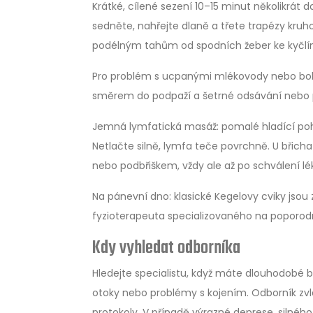
Krátké, cílené sezení 10–15 minut několikrát do
sedněte, nahřejte dlaně a třete trapézy kru
podélným tahům od spodních žeber ke kyčlím
Pro problém s ucpanými mlékovody nebo bole
směrem do podpaží a šetrné odsávání nebo pod
Jemná lymfatická masáž: pomalé hladící pohy
Netlačte silně, lymfa teče povrchně. U břicha 
nebo podbřiškem, vždy ale až po schválení l
Na pánevní dno: klasické Kegelovy cviky jsou 
fyzioterapeuta specializovaného na poporodní
Kdy vyhledat odborníka
Hledejte specialistu, když máte dlouhodobé bo
otoky nebo problémy s kojením. Odborník zvl
protokoly. V případě výrazné deprese, silnéh