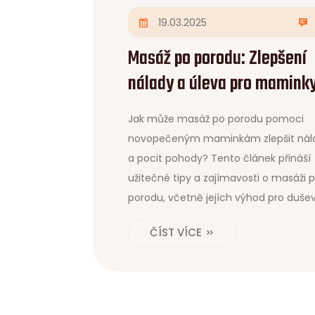
19.03.2025
Masáž po porodu: Zlepšení
nálady a úleva pro mamink
Jak může masáž po porodu pomoci
novopečeným maminkám zlepšit nál
a pocit pohody? Tento článek přináší
užitečné tipy a zajímavosti o masáži 
porodu, včetně jejích výhod pro duše
zdraví i fyzickou úlevu. Maminky se do
ČÍST VÍCE
jak se mohou pomocí jednoduchých
technik masáže cítit lépe a jak tato p
může podpořit jejich zotavení. Ponořt
s námi do světa masáže po porodu a