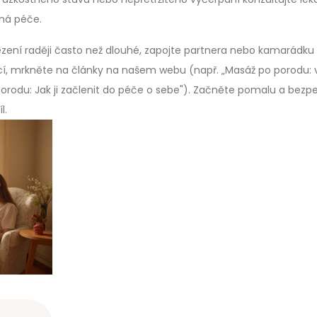
iná péče.
 sezení raději často než dlouhé, zapojte partnera nebo kamarádku
cí, mrkněte na články na našem webu (např. „Masáž po porodu: 
orodu: Jak ji začlenit do péče o sebe"). Začněte pomalu a bezp
l.