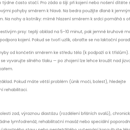
 týdne často stačí. Pro záda a šíji: při kojení nebo nošení dítěte s
hovými pohyby směrem k hlavě. Na bedra použijte dlaně k jemný
. Na nohy a kotníky: mírné hlazení směrem k srdci pomáhá s ot
stivým prsy: teplý obklad na 5–10 minut, pak jemné kruhové m
pora kojení. Pokud se tvoří uzlík, obraťte se na laktační porad
by od končetin směrem ke středu těla (k podpaží a k tříslům).
se vyvarujte silného tlaku — po zhojení lze lehce kroužit nad jizv
ékařem.
základ. Pokud máte větší problém (únik moči, bolest), hledejte
 rehabilitaci.
lesti zad, výraznou diastázu (rozdělení břišních svalů), chronic
ádne lymfodrenáž, rehabilitační masáž nebo speciální poporodn
o úzkostného stavu nebo nepřetržitého vyčerpání konzultujte lé