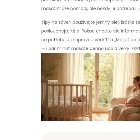
masáž může pomoci, ale někdy je potřeba i j
Tipy na závěr: používejte jemný olej, krátké
poslouchejte tělo. Pokud chcete víc informa
co potřebujete opravdu vědět“ a „Masáž po p
— i pár minut masáže denně udělá velký rozdí