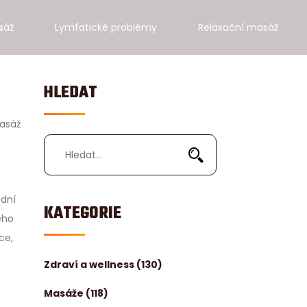
sáž
Lymfatické problémy
Relaxační masáž
HLEDAT
masáž
odní
KATEGORIE
ého
ce,
Zdraví a wellness
(130)
Masáže
(118)