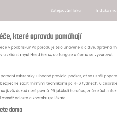
Zatejpování krku
Indická ma
éče, které opravdu pomáhají
eče v podbřišku? Po porodu je tělo unavené a citlivé. Správná 
mfy a zklidnit mysl. Hned řeknu, co funguje a čemu se vyvarovat.
porodní asistentky. Obecné pravidlo: počkat, až se ustálí popor
á bezpečné začít mírnými technikami po 4–6 týdnech, u císařsk
se jizvě, dokud není pevná. Při jakékoli horečce, známkách infek
masáž odložte a kontaktujte lékaře.
nete doma