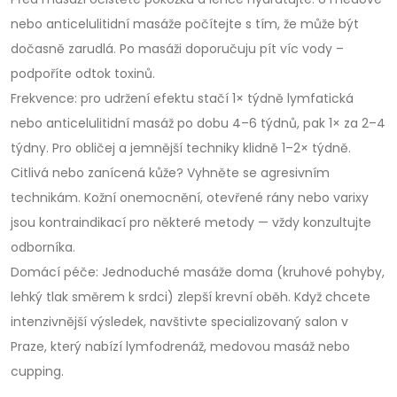
nebo anticelulitidní masáže počítejte s tím, že může být
dočasně zarudlá. Po masáži doporučuju pít víc vody –
podpoříte odtok toxinů.
Frekvence: pro udržení efektu stačí 1× týdně lymfatická
nebo anticelulitidní masáž po dobu 4–6 týdnů, pak 1× za 2–4
týdny. Pro obličej a jemnější techniky klidně 1–2× týdně.
Citlivá nebo zanícená kůže? Vyhněte se agresivním
technikám. Kožní onemocnění, otevřené rány nebo varixy
jsou kontraindikací pro některé metody — vždy konzultujte
odborníka.
Domácí péče: Jednoduché masáže doma (kruhové pohyby,
lehký tlak směrem k srdci) zlepší krevní oběh. Když chcete
intenzivnější výsledek, navštivte specializovaný salon v
Praze, který nabízí lymfodrenáž, medovou masáž nebo
cupping.