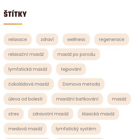
ŠTÍTKY
relaxace
zdraví
wellness
regenerace
relaxační masáž
masáž po porodu
lymfatická masáž
tejpování
čokoládová masáž
Dornova metoda
úleva od bolesti
masážní baňkování
masáž
stres
zdravotní masáž
klasická masáž
medová masáž
lymfatický systém