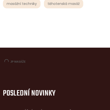
masážní techniky
těhotenská masáž
POSLEDNÍ NOVINKY