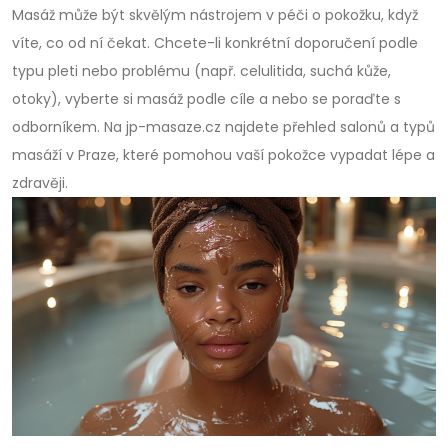
Masáž může být skvělým nástrojem v péči o pokožku, když
víte, co od ní čekat. Chcete-li konkrétní doporučení podle
typu pleti nebo problému (např. celulitida, suchá kůže,
otoky), vyberte si masáž podle cíle a nebo se poraďte s
odborníkem. Na jp-masaze.cz najdete přehled salonů a typů
masáží v Praze, které pomohou vaší pokožce vypadat lépe a
zdravěji.