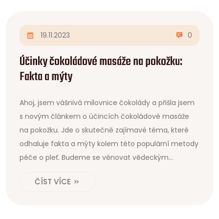
19.11.2023
0
Účinky čokoládové masáže na pokožku:
Fakta a mýty
Ahoj, jsem vášnivá milovnice čokolády a přišla jsem
s novým článkem o účincích čokoládové masáže
na pokožku. Jde o skutečně zajímavé téma, které
odhaluje fakta a mýty kolem této populární metody
péče o pleť. Budeme se věnovat vědeckým
zjištěním, ale také pokusíme rozlousknout některé
ČÍST VÍCE
zastaralé představy. Přidejte se ke mě a dozvíte se
více.