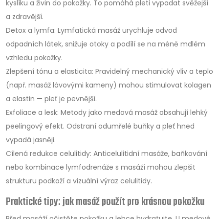
kyslíku a živin do pokožky. To pomáhá pleti vypadat svěžejší
a zdravější.
Detox a lymfa: Lymfatická masáž urychluje odvod
odpadních látek, snižuje otoky a podílí se na méně mdlém
vzhledu pokožky.
Zlepšení tónu a elasticita: Pravidelný mechanický vliv a teplo
(např. masáž lávovými kameny) mohou stimulovat kolagen
a elastin — pleť je pevnější.
Exfoliace a lesk: Metody jako medová masáž obsahují lehký
peelingový efekt. Odstraní odumřelé buňky a pleť hned
vypadá jasněji.
Cílená redukce celulitidy: Anticelulitidní masáže, baňkování
nebo kombinace lymfodrenáže s masáží mohou zlepšit
strukturu podkoží a vizuální výraz celulitidy.
Praktické tipy: jak masáž použít pro krásnou pokožku
Před masáží očistěte pokožku a lehce hydratujte. U medové