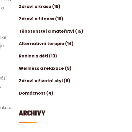
Zdraví a krása
(19)
 a
Zdraví a fitness
(16)
Těhotenství a mateřství
(15)
ické
Alternativní terapie
(14)
je
Rodina a děti
(13)
Wellness a relaxace
(9)
áží.
Zdraví a životní styl
(6)
y
Domácnost
(4)
ánku a
ARCHIVY