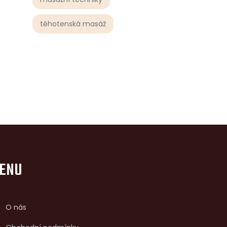
těhotenská masáž
ENU
O nás