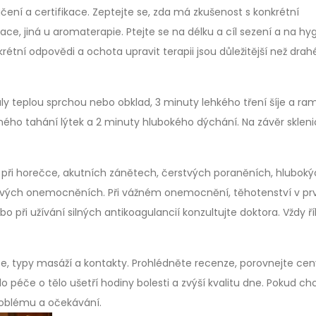
ení a certifikace. Zeptejte se, zda má zkušenost s konkrétní
tace, jiná u aromaterapie. Ptejte se na délku a cíl sezení a na hy
étní odpovědi a ochota upravit terapii jsou důležitější než drah
aly teplou sprchou nebo obklad, 3 minuty lehkého tření šíje a ra
ného tahání lýtek a 2 minuty hlubokého dýchání. Na závěr sklen
 při horečce, akutních zánětech, čerstvých poraněních, hlubok
ových onemocněních. Při vážném onemocnění, těhotenství v p
ři užívání silných antikoagulancií konzultujte doktora. Vždy ří
ze, typy masáží a kontakty. Prohlédněte recenze, porovnejte cen
do péče o tělo ušetří hodiny bolesti a zvýší kvalitu dne. Pokud ch
roblému a očekávání.