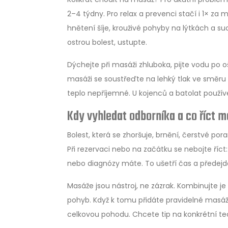
2–4 týdny. Pro relax a prevenci stačí i 1× z
hnětení šíje, krouživé pohyby na lýtkách a s
ostrou bolest, ustupte.
Dýchejte při masáži zhluboka, pijte vodu po o
masáži se soustřeďte na lehký tlak ve směru
teplo nepříjemné. U kojenců a batolat používe
Kdy vyhledat odborníka a co říct m
Bolest, která se zhoršuje, brnění, čerstvé po
Při rezervaci nebo na začátku se nebojte říct: 
nebo diagnózy máte. To ušetří čas a předej
Masáže jsou nástroj, ne zázrak. Kombinujte je
pohyb. Když k tomu přidáte pravidelné masáže p
celkovou pohodu. Chcete tip na konkrétní te