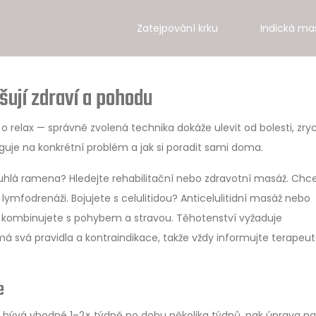
Zatejpování krku
Indická ma
šují zdraví a pohodu
n o relax — správně zvolená technika dokáže ulevit od bolesti, zryc
funguje na konkrétní problém a jak si poradit sami doma.
uhlá ramena? Hledejte rehabilitační nebo zdravotní masáž. Chc
lymfodrenáži. Bojujete s celulitidou? Anticelulitidní masáž nebo
 je kombinujete s pohybem a stravou. Těhotenství vyžaduje
á svá pravidla a kontraindikace, takže vždy informujte terapeut
e
m bývá vhodné 1–2× týdně po dobu několika týdnů, pak úprava na