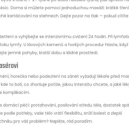
a měsíc. Doma si můžete pomoci jednoduchou masáží: krátké tření
uché kartáčování na stehnech. Dejte pozor na tlak — pokud cítíte
šetření a vyhýbejte se intenzivnímu cvičení 24 hodin. Při lymfat
 toku lymfy. U lávových kamenů a horkých procedur hlaste, když 
jte jemné pohyby, kratší dobu a klidné prostředí.
asérovi
ranění, horečka nebo podezření na zánět vyžadují lékaře před mas
kde to bolí, co zhoršuje potíže, jakou intenzitu chcete, a jaké lék
de komplikacím.
 s domácí péčí: protahování, posilování středu těla, dostatek sp
odle potřeby, vaše tělo vrátí flexibilitu, sníží bolest a zlepší
chniku pro váš problém? Napište, rád poradím.