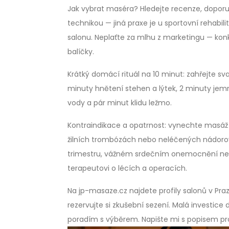
Jak vybrat maséra? Hledejte recenze, doporuč
technikou — jiná praxe je u sportovní rehabili
salonu. Neplaťte za mlhu z marketingu — konkr
balíčky.
Krátký domácí rituál na 10 minut: zahřejte sv
minuty hnětení stehen a lýtek, 2 minuty jem
vody a pár minut klidu ležmo.
Kontraindikace a opatrnost: vynechte masáž
žilních trombózách nebo neléčených nádor
trimestru, vážném srdečním onemocnění nebo p
terapeutovi o lécích a operacích.
Na jp-masaze.cz najdete profily salonů v Pra
rezervujte si zkušební sezení. Malá investice 
poradím s výběrem. Napište mi s popisem p