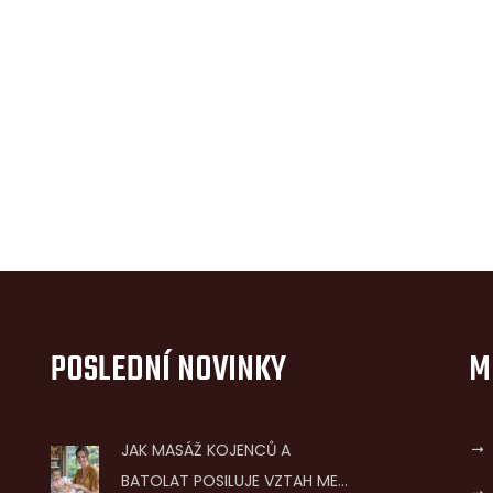
POSLEDNÍ NOVINKY
M
JAK MASÁŽ KOJENCŮ A
BATOLAT POSILUJE VZTAH MEZI