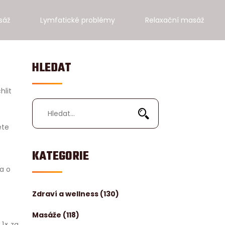
sáž
Lymfatické problémy
Relaxační masáž
HLEDAT
hlit
ete
KATEGORIE
a o
Zdraví a wellness
(130)
Masáže
(118)
 1× za