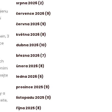
srpna 2026
(2)
gienu
července 2026
(9)
é
června 2026
(9)
května 2026
(8)
men, 3
ice
dubna 2026
(10)
března 2026
(7)
ých
února 2026
(8)
rvním
kejte
ledna 2026
(6)
prosince 2025
(9)
y a
listopadu 2025
(11)
cete,
října 2025
(8)