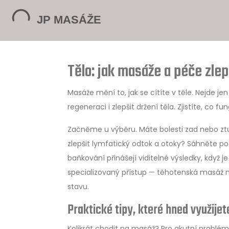
Tělo: jak masáže a péče zlep
Masáže mění to, jak se cítíte v těle. Nejde je
regeneraci i zlepšit držení těla. Zjistíte, co 
Začněme u výběru. Máte bolesti zad nebo zt
zlepšit lymfatický odtok a otoky? Sáhněte po 
baňkování přinášejí viditelné výsledky, když
specializovaný přístup — těhotenská masáž m
stavu.
Praktické tipy, které hned využijet
Kolikrát chodit na masáž? Pro akutní problé