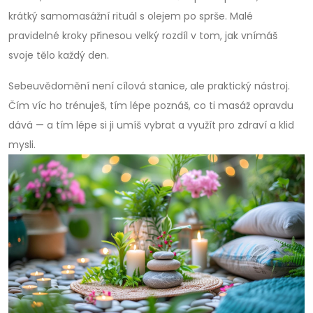
krátký samomasážní rituál s olejem po sprše. Malé
pravidelné kroky přinesou velký rozdíl v tom, jak vnímáš
svoje tělo každý den.
Sebeuvědomění není cílová stanice, ale praktický nástroj.
Čím víc ho trénuješ, tím lépe poznáš, co ti masáž opravdu
dává — a tím lépe si ji umíš vybrat a využít pro zdraví a klid
mysli.