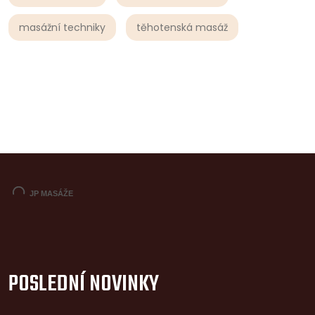
masážní techniky
těhotenská masáž
POSLEDNÍ NOVINKY