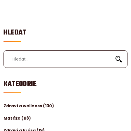
na vaše komentáře!
HLEDAT
KATEGORIE
Zdraví a wellness
(130)
Masáže
(118)
Zdraví a krása
(19)