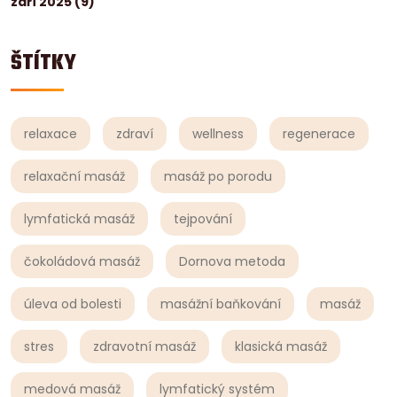
září 2025
(9)
ŠTÍTKY
relaxace
zdraví
wellness
regenerace
relaxační masáž
masáž po porodu
lymfatická masáž
tejpování
čokoládová masáž
Dornova metoda
úleva od bolesti
masážní baňkování
masáž
stres
zdravotní masáž
klasická masáž
medová masáž
lymfatický systém