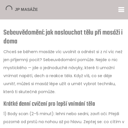
Sebeuvědomění: jak naslouchat tělu při masáži i
doma
Chceš se během masáže víc uvolnit a odnést si z ní víc než
jen příjemný pocit? Sebeuvědomění pomůže. Nejde o nic
mystického — jde o jednoduché návyky, které ti umožní
vnímat napětí, dech a reakce těla. Když víš, co se děje
uvnitř, můžeš si masáž lépe užít a umět vybrat techniku,
která ti skutečně pomůže.
Krátké denní cvičení pro lepší vnímání těla
1) Body scan (2–5 minut): lehni nebo sedni, zavři oči. Přejdi
pozorně od prstů na nohou až po hlavu. Zeptej se: co cítím v