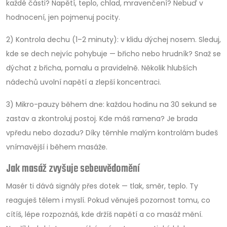
každé části? Napětí, teplo, chlad, mravenčení? Nebuď v
hodnocení, jen pojmenuj pocity.
2) Kontrola dechu (1–2 minuty): v klidu dýchej nosem. Sleduj,
kde se dech nejvíc pohybuje — břicho nebo hrudník? Snaž se
dýchat z břicha, pomalu a pravidelně. Několik hlubších
nádechů uvolní napětí a zlepší koncentraci.
3) Mikro-pauzy během dne: každou hodinu na 30 sekund se
zastav a zkontroluj postoj. Kde máš ramena? Je brada
vpředu nebo dozadu? Díky těmhle malým kontrolám budeš
vnímavější i během masáže.
Jak masáž zvyšuje sebeuvědomění
Masér ti dává signály přes dotek — tlak, směr, teplo. Ty
reaguješ tělem i myslí. Pokud věnuješ pozornost tomu, co
cítíš, lépe rozpoznáš, kde držíš napětí a co masáž mění.