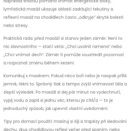
Například shiatsu pomáhá vnímat energetické bloky,
lymfatická masáž ukazuje oblasti zadržující tekutiny a
reflexní masáž na chodidlech často „odkryje“ skryté bolesti
nebo stresy.
Praktická rada: před masáží si stanov jeden záměr. Není to
nic slavnostního — stačí věta: „Chci uvolnit ramena“ nebo
„Chci vnímat dech“. Záměr ti pomůže soustředit pozornost
a rozpoznat změnu během sezení.
Komunikuj s masérem. Pokud něco bolí nebo je naopak příliš
jemné, řekni to. Správný tlak a tempo zvýší vnímavost těla a
zlepší výsledek. Po masáži si dej pár minut na vydechnutí,
vypij vodu a zapiš si jednu věc, kterou jsi cítil/a — to je
jednoduchý způsob, jak upevnit vlastní uvědomění.
Tipy pro domací použití: masíruj si šíji a trapézy při sledování
dechu, zkus chodidlovou reflexi večer před spaním, nebo