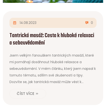
14.08.2023
0
Tantrická masáž: Cesta k hluboké relaxaci
a sebeuvědomění
Jsem velkým fanouškem tantrických masáží, které
mi pomáhají dosáhnout hluboké relaxace a
sebeuvědomění. V mém článku, který jsem napsal k
tomuto tématu, sdílím své zkušenosti a tipy.
Dozvíte se, jak tantrická masáž může vést k
hlubokému sebe-poznání a klidu mysli. Také se
ČÍST VÍCE
podělím o techniky, které vám pomohou dosáhnout
tohoto stavu. Přeji vám příjemné čtení a těším se