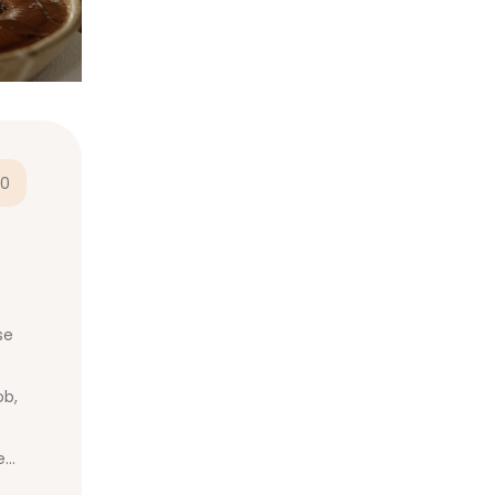
0
se
ob,
kem