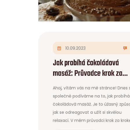
10.09.2023
Jak probíhá čokoládová
masáž: Průvodce krok za
krokem
Ahoj, vítám vás na mé stránce! Dnes 
společně podíváme na to, jak probíhá
čokoládová masáž. Je to úžasný způs
jak se odreagovat a užít si skvělou
relaxaci. V mém průvodci krok za kro
se dozvíte vše, co potřebujete vědět.