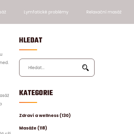
sáž
Lymfatické problémy
Relaxační masáž
HLEDAT
ou
hned.
KATEGORIE
masáž
o
Zdraví a wellness
(130)
Masáže
(118)
ž cílí