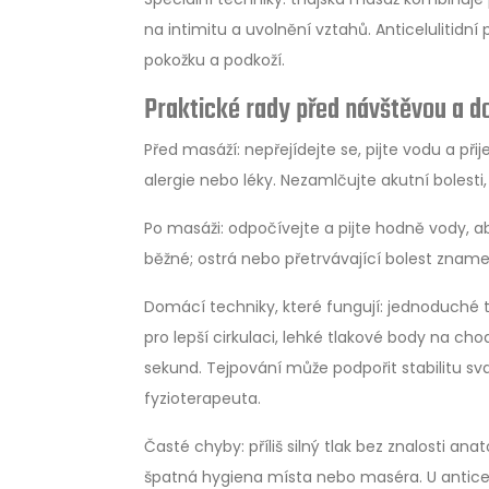
na intimitu a uvolnění vztahů. Anticeluliti
pokožku a podkoží.
Praktické rady před návštěvou a 
Před masáží: nepřejídejte se, pijte vodu a př
alergie nebo léky. Nezamlčujte akutní bolesti
Po masáži: odpočívejte a pijte hodně vody, ab
běžné; ostrá nebo přetrvávající bolest znam
Domácí techniky, které fungují: jednoduché t
pro lepší cirkulaci, lehké tlakové body na ch
sekund. Tejpování může podpořit stabilitu sv
fyzioterapeuta.
Časté chyby: příliš silný tlak bez znalosti an
špatná hygiena místa nebo maséra. U anticel