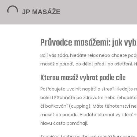
Průvodce masážemi: jak vybr
Bolí vás záda, hledáte relax nebo chcete p
masáž a poradí, co dělat před i po ošetření. 
Kterou masáž vybrat podle cíle
Potřebujete uvolnit napětí a stres? Hledejte 
bolest? Sáhněte po zdravotní nebo rehabilit
či baňkování (cupping). Máte těhotenství n
masáž po porodu. Hledáte alternativy k léků
hlavu často pomáhají.
Speciální techniky: thajská masáž kombinuje p