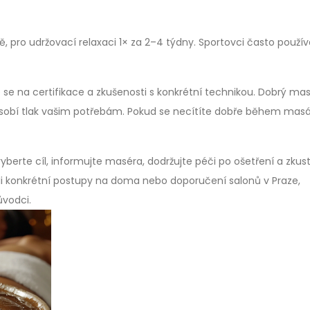
ě, pro udržovací relaxaci 1× za 2–4 týdny. Sportovci často použív
 se na certifikace a zkušenosti s konkrétní technikou. Dobrý ma
ůsobí tlak vašim potřebám. Pokud se necítíte dobře během masá
berte cíl, informujte maséra, dodržujte péči po ošetření a zkus
i konkrétní postupy na doma nebo doporučení salonů v Praze,
ůvodci.