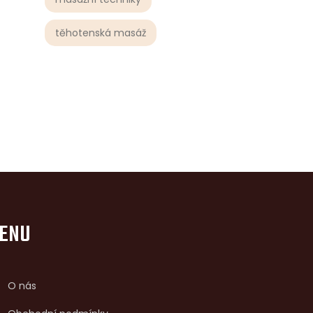
těhotenská masáž
ENU
O nás