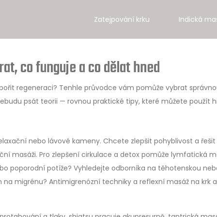
Zatejpování krku
Indická ma
at, co funguje a co dělat hned
odpořit regeneraci? Tenhle průvodce vám pomůže vybrat správn
Nebudu psát teorii — rovnou praktické tipy, které můžete použít 
relaxační nebo lávové kameny. Chcete zlepšit pohyblivost a řešit
ační masáži. Pro zlepšení cirkulace a detox pomůže lymfatická 
ebo poporodní potíže? Vyhledejte odborníka na těhotenskou neb
m na migrénu? Antimigrenózní techniky a reflexní masáž na krk a
rotahování a tlaky, shiatsu pracuje akupresurně, tantrická masá