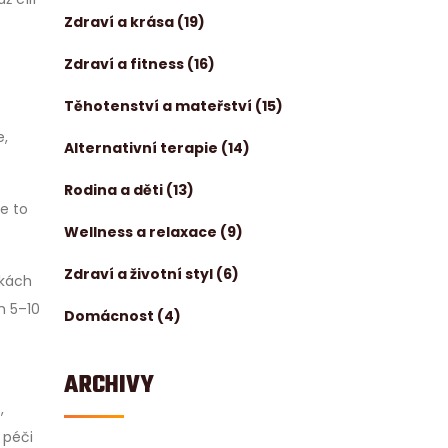
Zdraví a krása
(19)
Zdraví a fitness
(16)
Těhotenství a mateřství
(15)
e,
Alternativní terapie
(14)
Rodina a děti
(13)
je to
Wellness a relaxace
(9)
Zdraví a životní styl
(6)
tkách
m 5–10
Domácnost
(4)
ARCHIVY
,
 péči