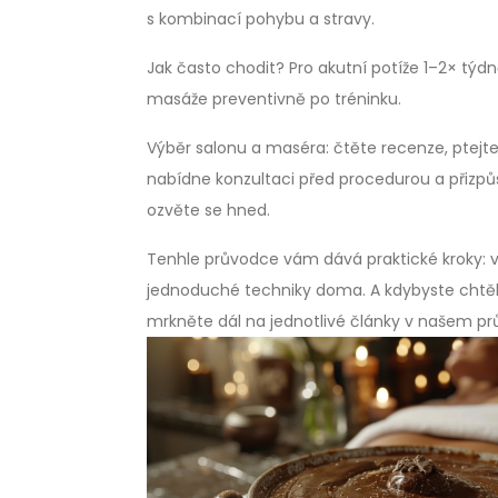
s kombinací pohybu a stravy.
Jak často chodit? Pro akutní potíže 1–2× týdn
masáže preventivně po tréninku.
Výběr salonu a maséra: čtěte recenze, ptejte
nabídne konzultaci před procedurou a přizp
ozvěte se hned.
Tenhle průvodce vám dává praktické kroky: vy
jednoduché techniky doma. A kdybyste chtěl
mrkněte dál na jednotlivé články v našem pr