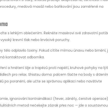
dní procedury, medová masáž nebo baňkování jsou zaměřené na
doma
ijeďte s lehkým oblečením. Řekněte masérovi své zdravotní potíž
, vysoký krevní tlak nebo krvácivé poruchy.
y tělo odplavilo toxiny. Pokud cítíte mírnou únavu nebo brnění, 
ená kontaktovat odborníka.
ření a hnětení šíje a trapézů proti napětí, kruhové pohyby na lý
odidlech pro relax. Shiatsu doma: palcem tlačte na body s držení
alů po poranění, ale učte se správnou aplikaci nebo navštivte
atomie, ignorování kontraindikací (fever, záněty, čerstvé operace)
ulitidních metod nečekejte zázrak přes noc — jde o soustavnou