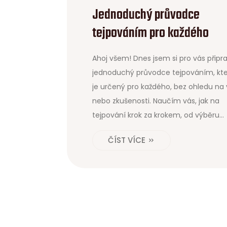
Jednoduchý průvodce
tejpováním pro každého
Ahoj všem! Dnes jsem si pro vás připra
jednoduchý průvodce tejpováním, kte
je určený pro každého, bez ohledu na
nebo zkušenosti. Naučím vás, jak na
tejpování krok za krokem, od výběru
tejpů až po jejich správné aplikaci.
ČÍST VÍCE
Představím vám i různé techniky a tip
jak dosáhnout co nejlepších výsledků.
Přidejte se ke mně a objevte svět
tejpování s touto snadno pochopitel
příručkou.