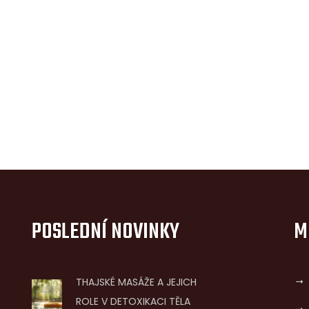
POSLEDNÍ NOVINKY
M
THAJSKÉ MASÁŽE A JEJICH
ROLE V DETOXIKACI TĚLA