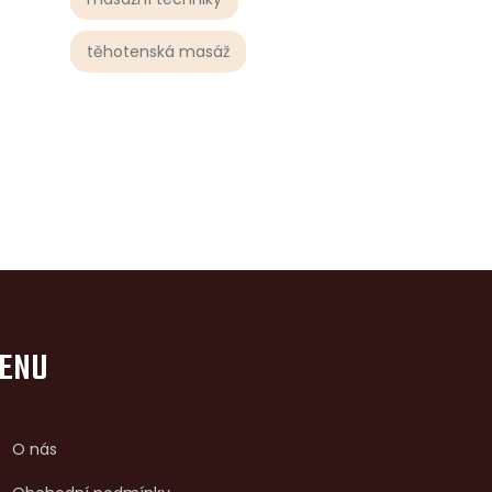
těhotenská masáž
ENU
O nás