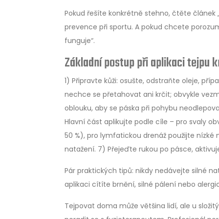
Pokud řešíte konkrétně stehno, čtěte článek 
prevence při sportu. A pokud chcete porozum
funguje“.
Základní postup při aplikaci tejpu
1) Připravte kůži: osušte, odstraňte oleje, pří
nechce se přetahovat ani krčit; obvykle vezm
oblouku, aby se páska při pohybu neodlepovala
Hlavní část aplikujte podle cíle – pro svaly
50 %), pro lymfatickou drenáž použijte nízké 
natažení. 7) Přejeďte rukou po pásce, aktivuj
Pár praktických tipů: nikdy nedávejte silné n
aplikaci cítíte brnění, silné pálení nebo alerg
Tejpovat doma může většina lidí, ale u složitý