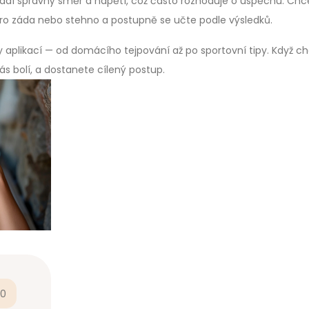
oradí správný směr a napětí, což často rozhoduje o úspěchu. Chc
ro záda nebo stehno a postupně se učte podle výsledků.
y aplikací — od domácího tejpování až po sportovní tipy. Když c
ás bolí, a dostanete cílený postup.
0