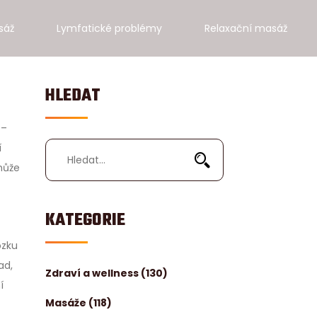
sáž
Lymfatické problémy
Relaxační masáž
HLEDAT
 –
í
může
KATEGORIE
ozku
ad,
Zdraví a wellness
(130)
í
Masáže
(118)