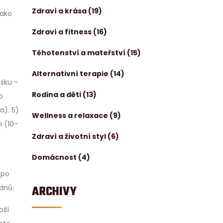
Zdraví a krása
(19)
jako
Zdraví a fitness
(16)
Těhotenství a mateřství
(15)
Alternativní terapie
(14)
ásku -
Rodina a děti
(13)
o
a). 5)
Wellness a relaxace
(9)
m (10–
Zdraví a životní styl
(6)
Domácnost
(4)
 po
 dnů.
ARCHIVY
pší