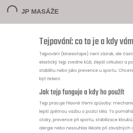
Tejpování: co to je a kdy v
Tejpování (kinesiotape) není zázrak, ale čas
elastický tejp zvedne kůži, zlepší cirkulaci a p
stabilitu nebo jako prevence u sportu. Chce
být řešení.
Jak tejp funguje a kdy ho použít
Tejp pracuje hlavně třemi způsoby: mechanick
lepší zpětnou vazbu o pozici těla. To pomáhá s
otoky, prevence při sportu, stabilizace kloub
alergie nebo nesouhlas lékaře při závažnýc