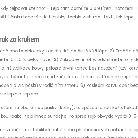
„Kdy tejpovat stehno“ – tejp tam pomůže u přetížení, natažení i 
ět účinku tape víc do hloubky, tenhle web má i text „Jak tape
 krok za krokem
padně oholte chloupky. Lepidlo drží na čisté kůži lépe. 2) Změřte p
ěte 10–20 % délky navíc. 3) Zakroužené rohy: odstřihněte rohy d
. 4) Aplikace kotvy: přiložte první konec bez natažení (tzv. kotv
 obvykle táhněte směrem od začátku ke konci se středním napětí
napětí a víc pásků v radiálním směru. 6) Poslední kotvu opět bez
ete lepidlo teplem.
atažení na oba konce pásky (kotvy), to způsobí pnutí kůže. Pokud
ickou reakci, tejp ihned sundejte. Po sprše tejp obvykle vydrží 3–5
ch zranění, nestability kloubů nebo při chronických potížích je le