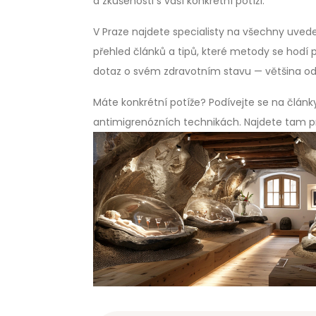
a zkušenosti s vaší konkrétní potíží.
V Praze najdete specialisty na všechny uve
přehled článků a tipů, které metody se hodí pr
dotaz o svém zdravotním stavu — většina odb
Máte konkrétní potíže? Podívejte se na člán
antimigrenózních technikách. Najdete tam pr