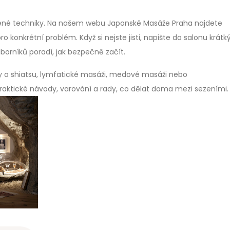
dené techniky. Na našem webu Japonské Masáže Praha najdete
o konkrétní problém. Když si nejste jisti, napište do salonu krátk
orníků poradí, jak bezpečně začít.
ky o shiatsu, lymfatické masáži, medové masáži nebo
aktické návody, varování a rady, co dělat doma mezi sezeními.