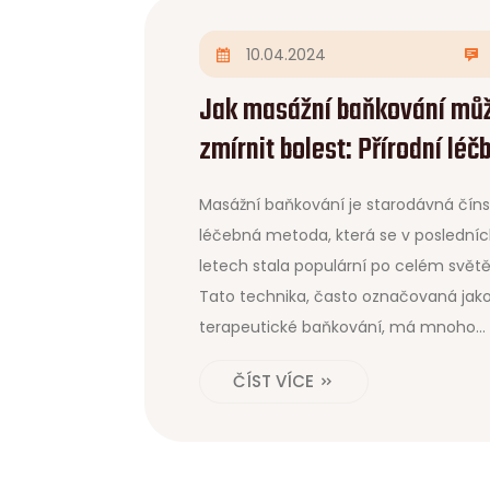
10.04.2024
Jak masážní baňkování mů
zmírnit bolest: Přírodní léč
pro vaše tělo
Masážní baňkování je starodávná čín
léčebná metoda, která se v poslední
letech stala populární po celém světě
Tato technika, často označovaná jak
terapeutické baňkování, má mnoho
potenciálních přínosů, včetně úlevy o
ČÍST VÍCE
bolesti a podpory relaxace. Nabízíme
vám ucelený pohled na to, jak masáž
baňkování funguje, jeho možné přínos
co můžete očekávat během a po terap