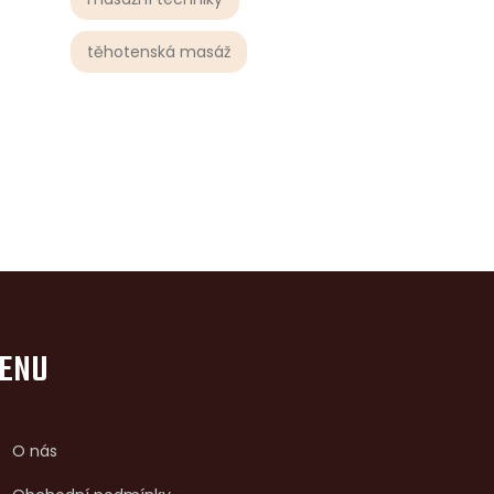
těhotenská masáž
ENU
O nás