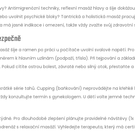
? Antimigrenózní techniky, reflexní masáž hlavy a šíje dokážou 
ebo uvolnit psychické bloky? Tantrická a holistická masáž pracuj
 má jasné indikace i omezení, takže vždy zvažte svůj zdravotní 
bezpečně
áž šíje a ramen po práci u počítače uvolní svalové napětí. Pro
rem k hlavním uzlinám (podpaží, třísla). Při tejpování a zákla
 Pokud cítíte ostrou bolest, závratě nebo silný otok, přestaňte a
rátké série tahů. Cupping (baňkování) neprovádějte na křehké 
ždy konzultujte termín s gynekologem. U dětí volte jemné techn
 týdně. Pro dlouhodobé zlepšení plánujte pravidelné návštěvy (1x
renáž s relaxační masáží. Vyhledejte terapeuta, který má certif