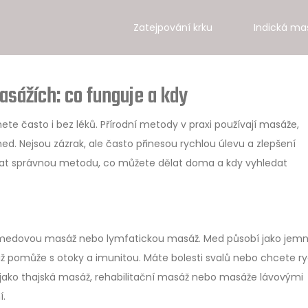
Zatejpování krku
Indická ma
asážích: co funguje a kdy
nete často i bez léků. Přírodní metody v praxi používají masáže,
med. Nejsou zázrak, ale často přinesou rychlou úlevu a zlepšení
vybrat správnou metodu, co můžete dělat doma a kdy vyhledat
e medovou masáž nebo lymfatickou masáž. Med působí jako jem
ž pomůže s otoky a imunitou. Máte bolesti svalů nebo chcete ry
 jako thajská masáž, rehabilitační masáž nebo masáže lávovými
í.