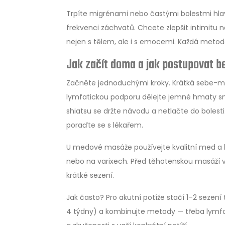
Trpíte migrénami nebo častými bolestmi hlavy
frekvenci záchvatů. Chcete zlepšit intimitu n
nejen s tělem, ale i s emocemi. Každá metoda
Jak začít doma a jak postupovat 
Začněte jednoduchými kroky. Krátká sebe-mas
lymfatickou podporu dělejte jemné hmaty smě
shiatsu se držte návodu a netlačte do bolesti.
poraďte se s lékařem.
U medové masáže používejte kvalitní med a k
nebo na varixech. Před těhotenskou masáží v
krátké sezení.
Jak často? Pro akutní potíže stačí 1–2 sezení
4 týdny) a kombinujte metody — třeba lymfod