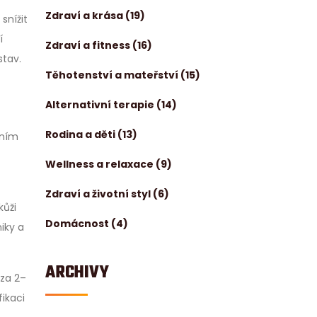
Zdraví a krása
(19)
snížit
í
Zdraví a fitness
(16)
stav.
Těhotenství a mateřství
(15)
Alternativní terapie
(14)
Rodina a děti
(13)
dním
Wellness a relaxace
(9)
Zdraví a životní styl
(6)
kůži
Domácnost
(4)
iky a
ARCHIVY
 za 2–
ikaci