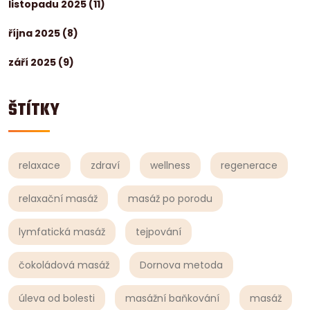
listopadu 2025
(11)
října 2025
(8)
září 2025
(9)
ŠTÍTKY
relaxace
zdraví
wellness
regenerace
relaxační masáž
masáž po porodu
lymfatická masáž
tejpování
čokoládová masáž
Dornova metoda
úleva od bolesti
masážní baňkování
masáž