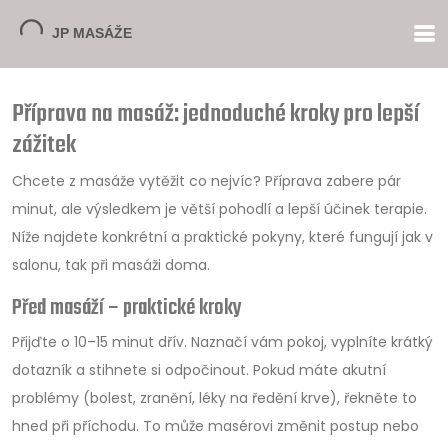
Příprava na masáž: jednoduché kroky pro lepší
zážitek
Chcete z masáže vytěžit co nejvíc? Příprava zabere pár
minut, ale výsledkem je větší pohodlí a lepší účinek terapie.
Níže najdete konkrétní a praktické pokyny, které fungují jak v
salonu, tak při masáži doma.
Před masáží – praktické kroky
Přijďte o 10–15 minut dřív. Naznačí vám pokoj, vyplníte krátký
dotazník a stihnete si odpočinout. Pokud máte akutní
problémy (bolest, zranění, léky na ředění krve), řekněte to
hned při příchodu. To může masérovi změnit postup nebo