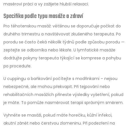
masérovi práci a vy zažijete hlubší relaxaci.
Specifika podle typu masáže a zdraví
Pro těhotenskou masáž: většinou se doporučuje počkat do
druhého trimestru a navštěvovat zkušeného terapeuta. Po
porodu se často čeká několik týdnů podle způsobu porodu —
zeptejte se odborníka nebo lékaře. U lymfatické masáže
dodržujte pokyny terapeuta týkající se komprese a pohybu
po proceduře.
U cuppingu a baňkování počítejte s modřinkami – nejsou
nebezpečné, ale mohou překvapit. Při tejpování nebo
rehabilitačních masážích přineste výsledky vyšetření, pokud
je máte. To pomůže nasměrovat terapii správným směrem.
Vyhněte se masáži, pokud máte horečku, kůžní infekci,
akutní zánět nebo čerstvou zlomeninu. Při podezření na