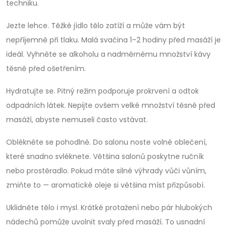
techniku.
Jezte lehce. Těžké jídlo tělo zatíží a může vám být
nepříjemně při tlaku. Malá svačina 1–2 hodiny před masáží je
ideál. Vyhněte se alkoholu a nadměrnému množství kávy
těsně před ošetřením.
Hydratujte se. Pitný režim podporuje prokrvení a odtok
odpadních látek. Nepijte ovšem velké množství těsně před
masáží, abyste nemuseli často vstávat.
Oblékněte se pohodlně. Do salonu noste volné oblečení,
které snadno svléknete. Většina salonů poskytne ručník
nebo prostěradlo. Pokud máte silné výhrady vůči vůním,
zmiňte to — aromatické oleje si většina míst přizpůsobí.
Uklidněte tělo i mysl. Krátké protažení nebo pár hlubokých
nádechů pomůže uvolnit svaly před masáží. To usnadní