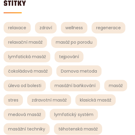
ŠTÍTKY
relaxace
zdraví
wellness
regenerace
relaxační masáž
masáž po porodu
lymfatická masáž
tejpování
čokoládová masáž
Dornova metoda
úleva od bolesti
masážní baňkování
masáž
stres
zdravotní masáž
klasická masáž
medová masáž
lymfatický systém
masážní techniky
těhotenská masáž