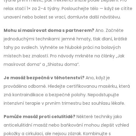
týdně první měsíc, pak frekvenci snižte podle zlepšení. Pro
relax stačí 1× za 2–4 týdny. Poslouchejte tělo — když se cítíte
unavení nebo bolest se vrací, domluvte další návštěvu.
Mohu si masírovat doma s partnerem?
Ano. Začněte
jednoduchými technikami: jemné hmaty, tlak dlaní, krátké
tahy po svalech. Vyhněte se hluboké práci na bolavých
místech bez znalostí. Pro návody mrkněte na články „Jak
masírovat doma“ a „Shiatsu doma“.
Je masáž bezpečná v těhotenství?
Ano, když je
prováděna odborně. Hledejte certifikovanou masérku, která
zná kontraindikace a bezpečné polohy. Nepodstupujte
intenzivní terapie v prvním trimestru bez souhlasu lékaře.
Pomůže masáž proti celulitidě?
Některé techniky jako
anticelulitidní masáž nebo baňkování mohou zlepšit vzhled
pokožky a cirkulaci, ale nejsou zázrak. Kombinujte s