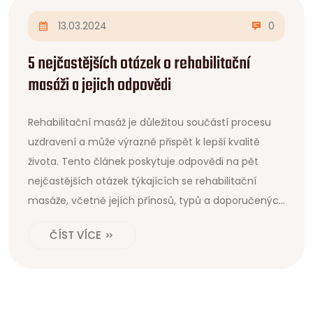
13.03.2024
0
5 nejčastějších otázek o rehabilitační
masáži a jejich odpovědi
Rehabilitační masáž je důležitou součástí procesu
uzdravení a může výrazně přispět k lepší kvalitě
života. Tento článek poskytuje odpovědi na pět
nejčastějších otázek týkajících se rehabilitační
masáže, včetně jejích přínosů, typů a doporučených
prvků. Cílem je poskytnout užitečné informace,
ČÍST VÍCE
které pomohou lidem lépe porozumět tomu, co
mohou od rehabilitační masáže očekávat.