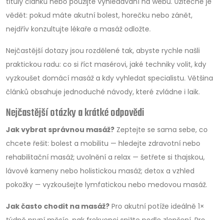
tituly článků nebo použijte vyhledávání na webu. Užitečné je
vědět: pokud máte akutní bolest, horečku nebo zánět,
nejdřív konzultujte lékaře a masáž odložte.
Nejčastější dotazy jsou rozdělené tak, abyste rychle našli
praktickou radu: co si říct masérovi, jaké techniky volit, kdy
vyzkoušet domácí masáž a kdy vyhledat specialistu. Většina
článků obsahuje jednoduché návody, které zvládne i laik.
Nejčastější otázky a krátké odpovědi
Jak vybrat správnou masáž?
Zeptejte se sama sebe, co
chcete řešit: bolest a mobilitu — hledejte zdravotní nebo
rehabilitační masáž; uvolnění a relax — šetřete si thajskou,
lávové kameny nebo holistickou masáž; detox a vzhled
pokožky — vyzkoušejte lymfatickou nebo medovou masáž.
Jak často chodit na masáž?
Pro akutní potíže ideálně 1×