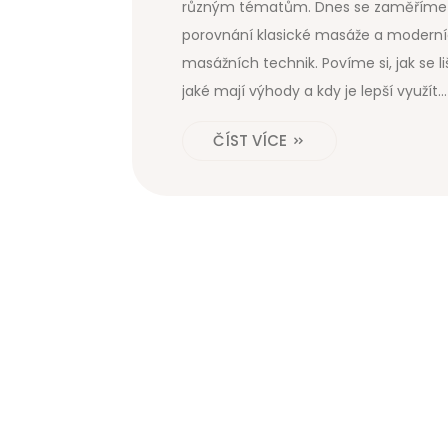
různým tématům. Dnes se zaměříme
porovnání klasické masáže a modern
masážních technik. Povíme si, jak se liš
jaké mají výhody a kdy je lepší využít
kterou techniku. Pojďme společně
ČÍST VÍCE
objevit, která masáž je pro vás ta prav
Můj cíl je, abyste se po přečtení toho
článku cítili lépe informováni a mohli s
vybrat tu správnou masáž pro své
potřeby.