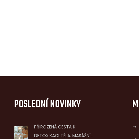
POSLEDNÍ NOVINKY
M
PŘIROZENÁ CESTA K
DETOXIKACI TĚLA: MASÁŽNÍ