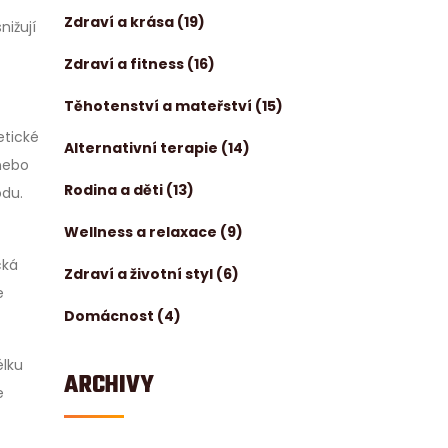
Zdraví a krása
(19)
nižují
Zdraví a fitness
(16)
Těhotenství a mateřství
(15)
etické
Alternativní terapie
(14)
 nebo
Rodina a děti
(13)
odu.
Wellness a relaxace
(9)
cká
Zdraví a životní styl
(6)
e
Domácnost
(4)
élku
ARCHIVY
e