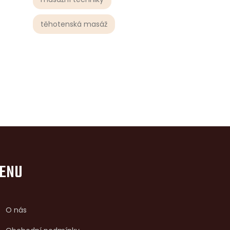
těhotenská masáž
ENU
O nás