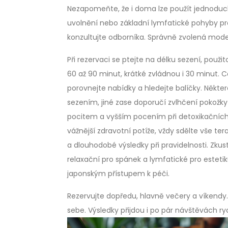
Nezapomeňte, že i doma lze použít jednoduch
uvolnění nebo základní lymfatické pohyby pro
konzultujte odborníka. Správně zvolená moderní
Při rezervaci se ptejte na délku sezení, použi
60 až 90 minut, krátké zvládnou i 30 minut. C
porovnejte nabídky a hledejte balíčky. Někte
sezením, jiné zase doporučí zvlhčení pokožky
pocitem a vyšším pocením při detoxikačních 
vážnější zdravotní potíže, vždy sdělte vše t
a dlouhodobé výsledky při pravidelnosti. Zkus
relaxační pro spánek a lymfatické pro estet
japonským přístupem k péči.
Rezervujte dopředu, hlavně večery a víkendy. 
sebe. Výsledky přijdou i po pár návštěvách ry