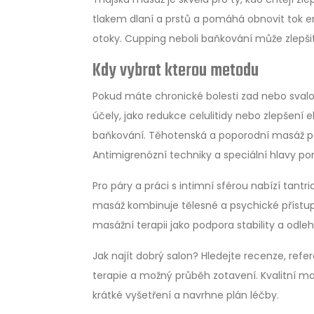
tlakem dlaní a prstů a pomáhá obnovit tok en
otoky. Cupping neboli baňkování může zlepšit 
Kdy vybrat kterou metodu
Pokud máte chronické bolesti zad nebo svalov
účely, jako redukce celulitidy nebo zlepšení 
baňkování. Těhotenská a poporodní masáž p
Antimigrenózní techniky a speciální hlavy pomá
Pro páry a práci s intimní sférou nabízí tantri
masáž kombinuje tělesné a psychické přístup
masážní terapii jako podpora stability a odl
Jak najít dobrý salon? Hledejte recenze, ref
terapie a možný průběh zotavení. Kvalitní m
krátké vyšetření a navrhne plán léčby.