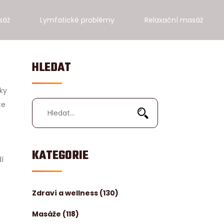
sáž
Lymfatické problémy
Relaxační masáž
HLEDAT
ky
te
KATEGORIE
í
Zdraví a wellness
(130)
Masáže
(118)