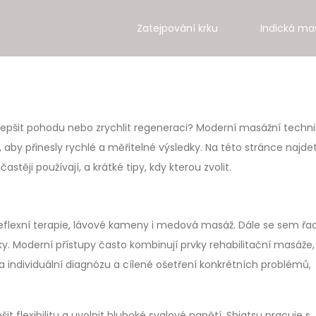
Zatejpování krku
Indická ma
 zlepšit pohodu nebo zrychlit regeneraci? Moderní masážní techni
 aby přinesly rychlé a měřitelné výsledky. Na této stránce najde
těji používají, a krátké tipy, kdy kterou zvolit.
reflexní terapie, lávové kameny i medová masáž. Dále se sem řad
ky. Moderní přístupy často kombinují prvky rehabilitační masáže,
na individuální diagnózu a cílené ošetření konkrétních problémů,
šit flexibilitu a uvolnit hluboké svalové napětí. Shiatsu pracuje s