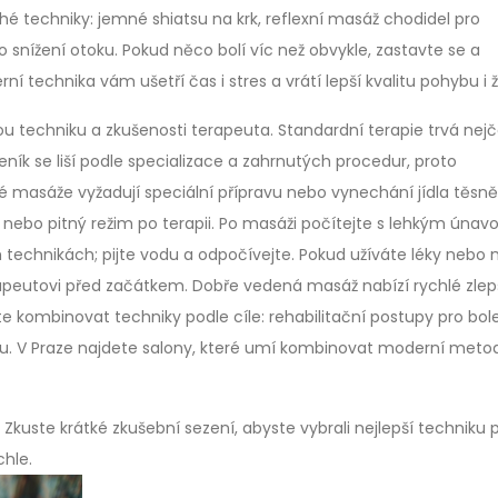
é techniky: jemné shiatsu na krk, reflexní masáž chodidel pro
 snížení otoku. Pokud něco bolí víc než obvykle, zastavte se a
 technika vám ušetří čas i stres a vrátí lepší kvalitu pohybu i ž
tou techniku a zkušenosti terapeuta. Standardní terapie trvá nejč
eník se liší podle specializace a zahrnutých procedur, proto
ré masáže vyžadují speciální přípravu nebo vynechání jídla těsn
 nebo pitný režim po terapii. Po masáži počítejte s lehkým úna
technikách; pijte vodu a odpočívejte. Pokud užíváte léky nebo
erapeutovi před začátkem. Dobře vedená masáž nabízí rychlé zlep
te kombinovat techniky podle cíle: rehabilitační postupy pro bole
iku. V Praze najdete salony, které umí kombinovat moderní meto
Zkuste krátké zkušební sezení, abyste vybrali nejlepší techniku 
chle.