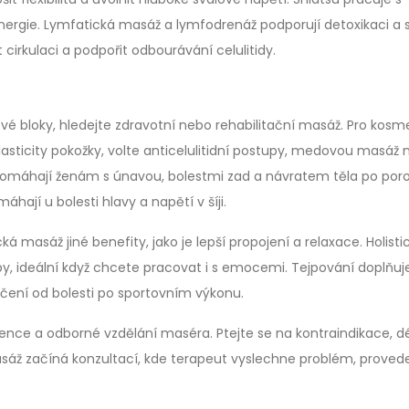
ergie. Lymfatická masáž a lymfodrenáž podporují detoxikaci a s
cirkulaci a podpořit odbourávání celulitidy.
é bloky, hledejte zdravotní nebo rehabilitační masáž. Pro kosm
elasticity pokožky, volte anticelulitidní postupy, medovou masáž
omáhají ženám s únavou, bolestmi zad a návratem těla po por
hají u bolesti hlavy a napětí v šíji.
cká masáž jiné benefity, jako je lepší propojení a relaxace. Holisti
y, ideální když chcete pracovat i s emocemi. Tejpování doplňuj
ehčení od bolesti po sportovním výkonu.
erence a odborné vzdělání maséra. Ptejte se na kontraindikace, d
asáž začíná konzultací, kde terapeut vyslechne problém, proved