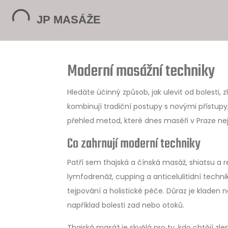
Moderní masážní techniky
Hledáte účinný způsob, jak ulevit od bolesti,
kombinují tradiční postupy s novými přístupy,
přehled metod, které dnes maséři v Praze nejčas
Co zahrnují moderní techniky
Patří sem thajská a čínská masáž, shiatsu a 
lymfodrenáž, cupping a anticelulitidní techni
tejpování a holistické péče. Důraz je kladen 
například bolesti zad nebo otoků.
Thajská masáž je skvělá pro ty, kdo chtějí zlep