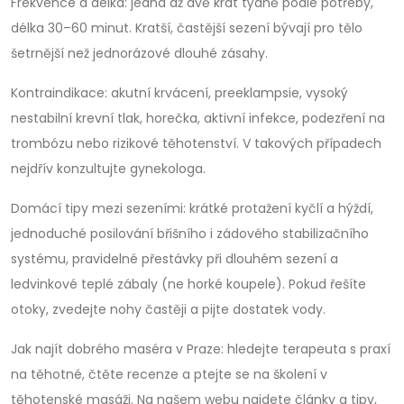
Frekvence a délka: jedna až dvě krát týdně podle potřeby,
délka 30–60 minut. Kratší, častější sezení bývají pro tělo
šetrnější než jednorázové dlouhé zásahy.
Kontraindikace: akutní krvácení, preeklampsie, vysoký
nestabilní krevní tlak, horečka, aktivní infekce, podezření na
trombózu nebo rizikové těhotenství. V takových případech
nejdřív konzultujte gynekologa.
Domácí tipy mezi sezeními: krátké protažení kyčlí a hýždí,
jednoduché posilování břišního i zádového stabilizačního
systému, pravidelné přestávky při dlouhém sezení a
ledvinkové teplé zábaly (ne horké koupele). Pokud řešíte
otoky, zvedejte nohy častěji a pijte dostatek vody.
Jak najít dobrého maséra v Praze: hledejte terapeuta s praxí
na těhotné, čtěte recenze a ptejte se na školení v
těhotenské masáži. Na našem webu najdete články a tipy,