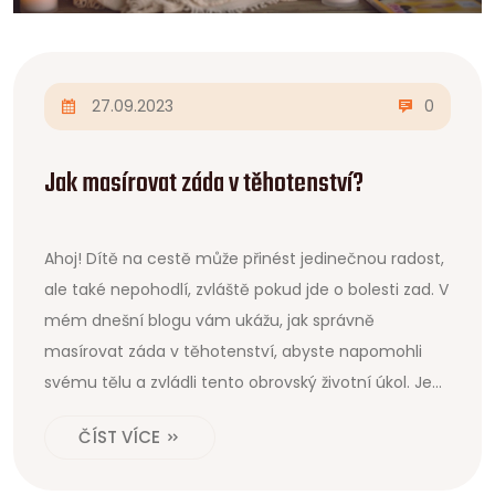
27.09.2023
0
Jak masírovat záda v těhotenství?
Ahoj! Dítě na cestě může přinést jedinečnou radost,
ale také nepohodlí, zvláště pokud jde o bolesti zad. V
mém dnešní blogu vám ukážu, jak správně
masírovat záda v těhotenství, abyste napomohli
svému tělu a zvládli tento obrovský životní úkol. Je
to jednoduché a efektivní, tak proč to nezkusit?
ČÍST VÍCE