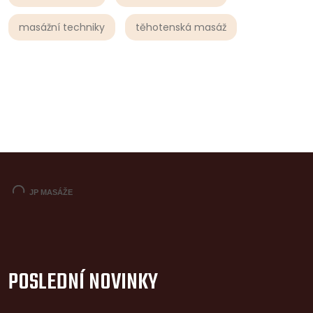
masážní techniky
těhotenská masáž
POSLEDNÍ NOVINKY