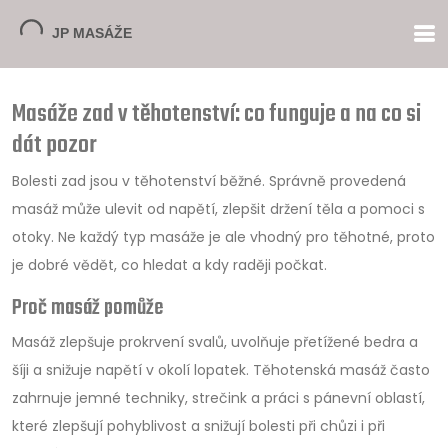
Masáže zad v těhotenství: co funguje a na co si
dát pozor
Bolesti zad jsou v těhotenství běžné. Správně provedená
masáž může ulevit od napětí, zlepšit držení těla a pomoci s
otoky. Ne každý typ masáže je ale vhodný pro těhotné, proto
je dobré vědět, co hledat a kdy raději počkat.
Proč masáž pomůže
Masáž zlepšuje prokrvení svalů, uvolňuje přetížené bedra a
šíji a snižuje napětí v okolí lopatek. Těhotenská masáž často
zahrnuje jemné techniky, strečink a práci s pánevní oblastí,
které zlepšují pohyblivost a snižují bolesti při chůzi i při