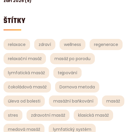
září 2025
(9)
ŠTÍTKY
relaxace
zdraví
wellness
regenerace
relaxační masáž
masáž po porodu
lymfatická masáž
tejpování
čokoládová masáž
Dornova metoda
úleva od bolesti
masážní baňkování
masáž
stres
zdravotní masáž
klasická masáž
medová masáž
lymfatický systém