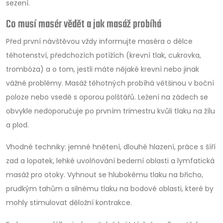
sezení.
Co musí masér vědět a jak masáž probíhá
Před první návštěvou vždy informujte maséra o délce
těhotenství, předchozích potížích (krevní tlak, cukrovka,
trombóza) a o tom, jestli máte nějaké krevní nebo jinak
vážné problémy. Masáž těhotných probíhá většinou v boční
poloze nebo vsedě s oporou polštářů. Ležení na zádech se
obvykle nedoporučuje po prvním trimestru kvůli tlaku na žílu
a plod.
Vhodné techniky: jemné hnětení, dlouhé hlazení, práce s šíří
zad a lopatek, lehké uvolňování bederní oblasti a lymfatická
masáž pro otoky. Vyhnout se hlubokému tlaku na břicho,
prudkým tahům a silnému tlaku na bodové oblasti, které by
mohly stimulovat děložní kontrakce.