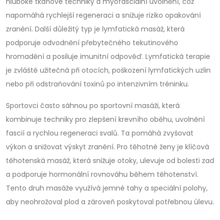
hluboké tkáňové techniky a myofasciální uvolnění, což
napomáhá rychlejší regeneraci a snižuje riziko opakování
zranění. Další důležitý typ je
lymfatická masáž
,
která
podporuje odvodnění přebytečného tekutinového
hromadění a posiluje imunitní odpověď
. Lymfatická terapie
je zvláště užitečná při otocích, poškození lymfatických uzlin
nebo při odstraňování toxinů po intenzivním tréninku.
Sportovci často sáhnou po
sportovní masáži
,
která
kombinuje techniky pro zlepšení krevního oběhu, uvolnění
fascií a rychlou regeneraci svalů
. Ta pomáhá zvyšovat
výkon a snižovat výskyt zranění. Pro těhotné ženy je klíčová
těhotenská masáž
,
která snižuje otoky, ulevuje od bolesti zad
a podporuje hormonální rovnováhu během těhotenství
.
Tento druh masáže využívá jemné tahy a speciální polohy,
aby neohrožoval plod a zároveň poskytoval potřebnou úlevu.