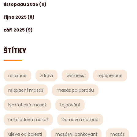
listopadu 2025
(11)
října 2025
(8)
září 2025
(9)
ŠTÍTKY
relaxace
zdraví
wellness
regenerace
relaxační masáž
masáž po porodu
lymfatická masáž
tejpování
čokoládová masáž
Dornova metoda
úleva od bolesti
masážní baňkování
masáž