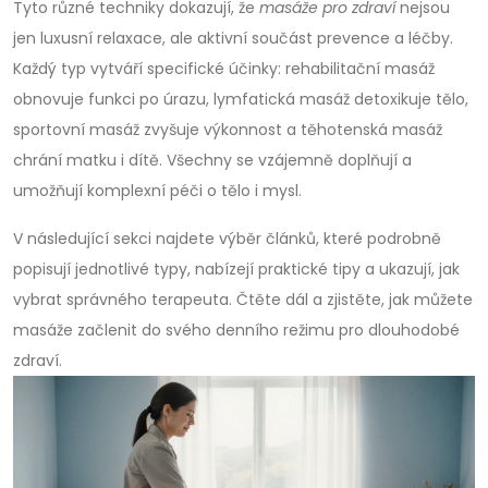
Tyto různé techniky dokazují, že
masáže pro zdraví
nejsou
jen luxusní relaxace, ale aktivní součást prevence a léčby.
Každý typ vytváří specifické účinky: rehabilitační masáž
obnovuje funkci po úrazu, lymfatická masáž detoxikuje tělo,
sportovní masáž zvyšuje výkonnost a těhotenská masáž
chrání matku i dítě. Všechny se vzájemně doplňují a
umožňují komplexní péči o tělo i mysl.
V následující sekci najdete výběr článků, které podrobně
popisují jednotlivé typy, nabízejí praktické tipy a ukazují, jak
vybrat správného terapeuta. Čtěte dál a zjistěte, jak můžete
masáže začlenit do svého denního režimu pro dlouhodobé
zdraví.