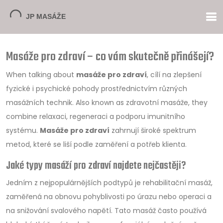
Masáže pro zdraví – co vám skutečně přinášejí?
When talking about
masáže pro zdraví
,
cílí na zlepšení
fyzické i psychické pohody prostřednictvím různých
masážních technik
. Also known as
zdravotní masáže
, they
combine relaxaci, regeneraci a podporu imunitního
systému.
Masáže pro zdraví
zahrnují široké spektrum
metod, které se liší podle zaměření a potřeb klienta.
Jaké typy masáží pro zdraví najdete nejčastěji?
Jedním z nejpopulárnějších podtypů je
rehabilitační masáž
,
zaměřená na obnovu pohyblivosti po úrazu nebo operaci a
na snižování svalového napětí
. Tato masáž často používá