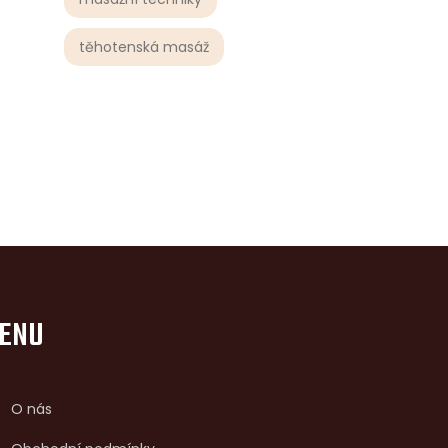
těhotenská masáž
ENU
O nás