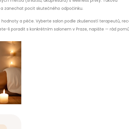
ých metod (shiatsu, akupresura) s wellness prvky. Taková
es a zanechat pocit skutečného odpočinku.
 hodnoty a péče. Vyberte salon podle zkušeností terapeutů, rec
Chcete-li poradit s konkrétním salonem v Praze, napište — rád pom