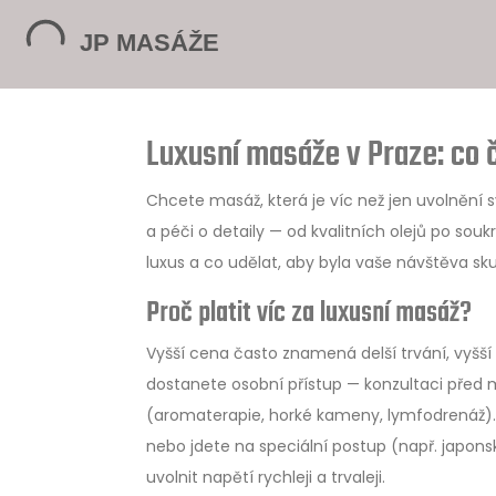
Luxusní masáže v Praze: co č
Chcete masáž, která je víc než jen uvolnění
a péči o detaily — od kvalitních olejů po sou
luxus a co udělat, aby byla vaše návštěva s
Proč platit víc za luxusní masáž?
Vyšší cena často znamená delší trvání, vyšší
dostanete osobní přístup — konzultaci před 
(aromaterapie, horké kameny, lymfodrenáž). T
nebo jdete na speciální postup (např. japonsk
uvolnit napětí rychleji a trvaleji.