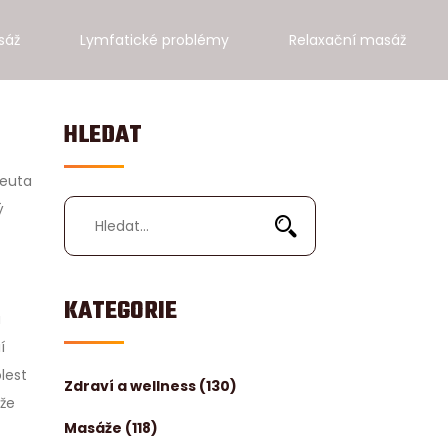
sáž
Lymfatické problémy
Relaxační masáž
HLEDAT
peuta
ý
KATEGORIE
u
í
lest
Zdraví a wellness
(130)
áže
Masáže
(118)