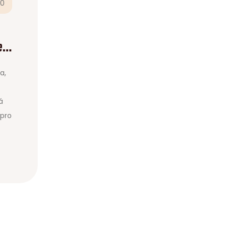
0
e
a,
á
 pro
k a