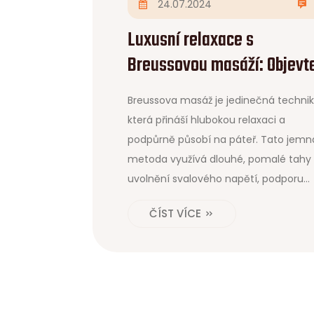
24.07.2024
Luxusní relaxace s
Breussovou masáží: Objevt
kouzlo tělesného uvolnění
Breussova masáž je jedinečná technik
která přináší hlubokou relaxaci a
podpůrně působí na páteř. Tato jemn
metoda využívá dlouhé, pomalé tahy
uvolnění svalového napětí, podporu
regenerace meziobratlových ploténe
ČÍST VÍCE
zlepšení celkového pocitu pohody.
Vyzkoušejte tento luxusní způsob
relaxace a objevte jeho blahodárné
účinky na své tělo i mysl.