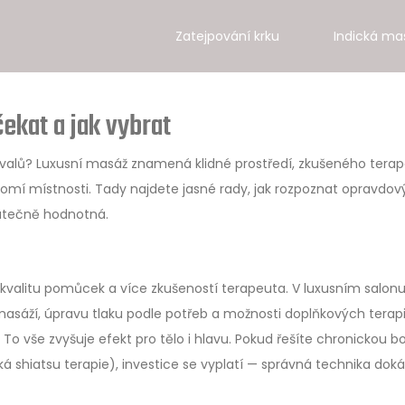
Zatejpování krku
Indická ma
ekat a jak vybrat
 svalů? Luxusní masáž znamená klidné prostředí, zkušeného tera
kromí místnosti. Tady najdete jasné rady, jak rozpoznat opravdov
kutečně hodnotná.
 kvalitu pomůcek a více zkušeností terapeuta. V luxusním salon
masáží, úpravu tlaku podle potřeb a možnosti doplňkových terapi
o vše zvyšuje efekt pro tělo i hlavu. Pokud řešíte chronickou bo
á shiatsu terapie), investice se vyplatí — správná technika dok