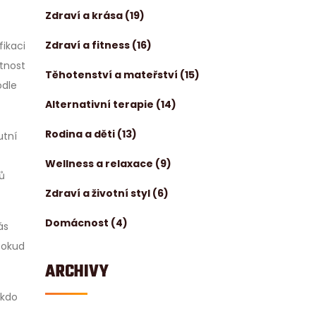
Zdraví a krása
(19)
Zdraví a fitness
(16)
fikaci
étnost
Těhotenství a mateřství
(15)
odle
Alternativní terapie
(14)
Rodina a děti
(13)
utní
Wellness a relaxace
(9)
ů
Zdraví a životní styl
(6)
Domácnost
(4)
ás
 Pokud
ARCHIVY
ěkdo