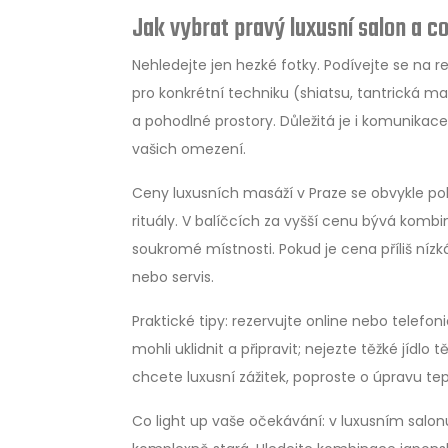
Jak vybrat pravý luxusní salon a co
Nehledejte jen hezké fotky. Podívejte se na r
pro konkrétní techniku (shiatsu, tantrická mas
a pohodlné prostory. Důležitá je i komunikace
vašich omezení.
Ceny luxusních masáží v Praze se obvykle poh
rituály. V balíčcích za vyšší cenu bývá komb
soukromé místnosti. Pokud je cena příliš nízk
nebo servis.
Praktické tipy: rezervujte online nebo telefon
mohli uklidnit a připravit; nejezte těžké jídl
chcete luxusní zážitek, poproste o úpravu tep
Co light up vaše očekávání: v luxusním salon