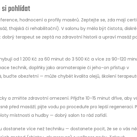
 si pohlídat
eference, hodnocení a profily masérů. Zeptejte se, zda mají certi
áž, thajská či rehabilitační). V salonu by měla být čistota, diskr
: dobrý terapeut se zeptá na zdravotní historii a upraví masáž p
ybují od 1 200 Kč za 60 minut do 3 500 Kč a více za 90–120 min
inace technik, doplňky jako aromaterapie či jeho-on přístup v
á, buďte obezřetní — může chybět kvalita olejů, školení terapeut
icky a zmiňte zdravotní omezení. Přijďte 10–15 minut dříve, aby v
o těsně před masáží; pijte vodu po proceduře pro lepší regeneraci.
loty místnosti a hudby — dobrý salon to rád zařídí.
u dostanete více než techniku — dostanete pocit, že se o vás n