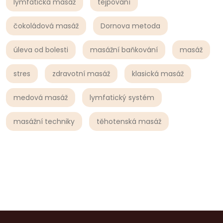
lymfatická masáž
tejpování
čokoládová masáž
Dornova metoda
úleva od bolesti
masážní baňkování
masáž
stres
zdravotní masáž
klasická masáž
medová masáž
lymfatický systém
masážní techniky
těhotenská masáž