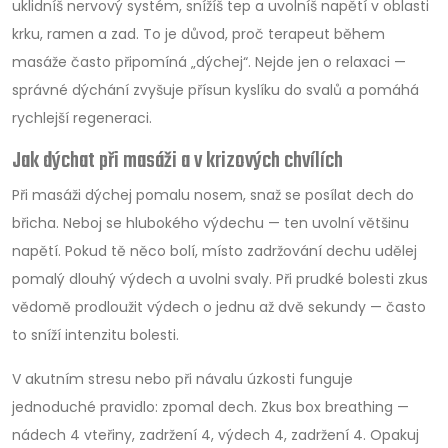
uklidníš nervový systém, snížíš tep a uvolníš napětí v oblasti
krku, ramen a zad. To je důvod, proč terapeut během
masáže často připomíná „dýchej“. Nejde jen o relaxaci —
správné dýchání zvyšuje přísun kyslíku do svalů a pomáhá
rychlejší regeneraci.
Jak dýchat při masáži a v krizových chvílích
Při masáži dýchej pomalu nosem, snaž se posílat dech do
břicha. Neboj se hlubokého výdechu — ten uvolní většinu
napětí. Pokud tě něco bolí, místo zadržování dechu udělej
pomalý dlouhý výdech a uvolni svaly. Při prudké bolesti zkus
vědomě prodloužit výdech o jednu až dvě sekundy — často
to sníží intenzitu bolesti.
V akutním stresu nebo při návalu úzkosti funguje
jednoduché pravidlo: zpomal dech. Zkus box breathing —
nádech 4 vteřiny, zadržení 4, výdech 4, zadržení 4. Opakuj