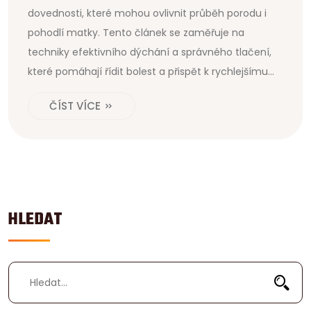
dovednosti, které mohou ovlivnit průběh porodu i
pohodlí matky. Tento článek se zaměřuje na
techniky efektivního dýchání a správného tlačení,
které pomáhají řídit bolest a přispět k rychlejšímu
porodu. Naučíte se, jakým způsobem dechové
ČÍST VÍCE
techniky pomáhají uvolnit stres a co můžete udělat,
abyste procvičili včas před termínem porodu.
Článek také obsahuje praktické tipy na přípravu na
porod s ohledem na tělesnou i duševní pohodu.
HLEDAT