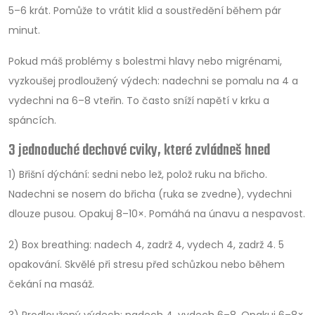
5–6 krát. Pomůže to vrátit klid a soustředění během pár
minut.
Pokud máš problémy s bolestmi hlavy nebo migrénami,
vyzkoušej prodloužený výdech: nadechni se pomalu na 4 a
vydechni na 6–8 vteřin. To často sníží napětí v krku a
spáncích.
3 jednoduché dechové cviky, které zvládneš hned
1) Břišní dýchání: sedni nebo lež, polož ruku na břicho.
Nadechni se nosem do břicha (ruka se zvedne), vydechni
dlouze pusou. Opakuj 8–10×. Pomáhá na únavu a nespavost.
2) Box breathing: nadech 4, zadrž 4, vydech 4, zadrž 4. 5
opakování. Skvělé při stresu před schůzkou nebo během
čekání na masáž.