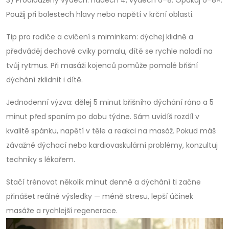
3) Prodloužený výdech: nadech 4, vydech 6–8. Opakuj 6–8×.
Použij při bolestech hlavy nebo napětí v krční oblasti.
Tip pro rodiče a cvičení s miminkem: dýchej klidně a
předváděj dechové cviky pomalu, dítě se rychle naladí na
tvůj rytmus. Při masáži kojenců pomůže pomalé břišní
dýchání zklidnit i dítě.
Jednodenní výzva: dělej 5 minut břišního dýchání ráno a 5
minut před spaním po dobu týdne. Sám uvidíš rozdíl v
kvalitě spánku, napětí v těle a reakci na masáž. Pokud máš
závažné dýchací nebo kardiovaskulární problémy, konzultuj
techniky s lékařem.
Stačí trénovat několik minut denně a dýchání ti začne
přinášet reálné výsledky — méně stresu, lepší účinek
masáže a rychlejší regenerace.