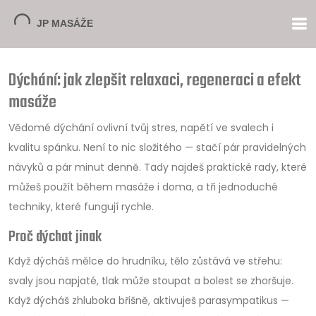
Dýchání: jak zlepšit relaxaci, regeneraci a efekt
masáže
Vědomé dýchání ovlivní tvůj stres, napětí ve svalech i
kvalitu spánku. Není to nic složitého — stačí pár pravidelných
návyků a pár minut denně. Tady najdeš praktické rady, které
můžeš použít během masáže i doma, a tři jednoduché
techniky, které fungují rychle.
Proč dýchat jinak
Když dýcháš mělce do hrudníku, tělo zůstává ve střehu:
svaly jsou napjaté, tlak může stoupat a bolest se zhoršuje.
Když dýcháš zhluboka břišně, aktivuješ parasympatikus —