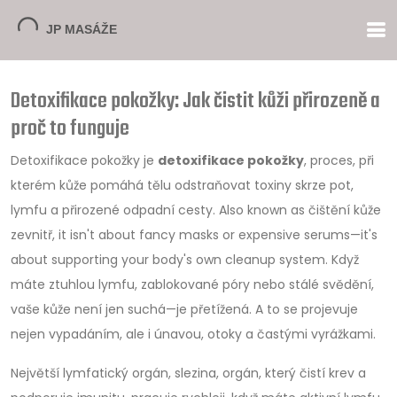
Detoxifikace pokožky: Jak čistit kůži přirozeně a
proč to funguje
Detoxifikace pokožky je
detoxifikace pokožky
,
proces, při
kterém kůže pomáhá tělu odstraňovat toxiny skrze pot,
lymfu a přirozené odpadní cesty
. Also known as
čištění kůže
zevnitř
, it isn't about fancy masks or expensive serums—it's
about supporting your body's own cleanup system.
Když
máte ztuhlou lymfu, zablokované póry nebo stálé svědění,
vaše kůže není jen suchá—je přetížená. A to se projevuje
nejen vypadáním, ale i únavou, otoky a častými vyrážkami.
Největší lymfatický orgán,
slezina
,
orgán, který čistí krev a