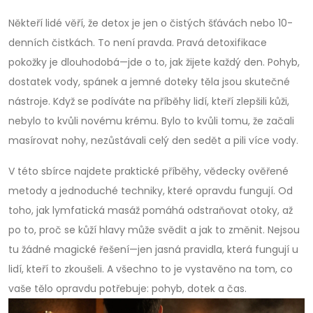
Někteří lidé věří, že detox je jen o čistých šťávách nebo 10-
denních čistkách. To není pravda. Pravá detoxifikace
pokožky je dlouhodobá—jde o to, jak žijete každý den. Pohyb,
dostatek vody, spánek a jemné doteky těla jsou skutečné
nástroje. Když se podíváte na příběhy lidí, kteří zlepšili kůži,
nebylo to kvůli novému krému. Bylo to kvůli tomu, že začali
masírovat nohy, nezůstávali celý den sedět a pili více vody.
V této sbírce najdete praktické příběhy, vědecky ověřené
metody a jednoduché techniky, které opravdu fungují. Od
toho, jak lymfatická masáž pomáhá odstraňovat otoky, až
po to, proč se kůží hlavy může svědit a jak to změnit. Nejsou
tu žádné magické řešení—jen jasná pravidla, která fungují u
lidí, kteří to zkoušeli. A všechno to je vystavěno na tom, co
vaše tělo opravdu potřebuje: pohyb, dotek a čas.