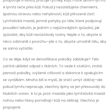
podporuje imunitu
, pracuje rychleji, když máte aktivní lymfu.
A lymfa teče přes kůži. Pokud ji nezatěžujete chemiemi,
špatnou stravou nebo nehybností, kůži přirozeně čistí.
Lymfatická masáž, jemné pohyby po těle, které podporují
proudění tekutin, je jedním z nejúčinnějších způsobů, jak
způsobit, aby kůži nezůstávaly toxiny. Nejde o to, abyste si
něco odstranili z povrchu—jde o to, abyste umožnili tělu, aby
se sama vyčistila.
Co se děje, když se detoxifikace pokožky zablokuje? Tělo
začíná ukládat odpad v tkáních. To vede k otokům, ztrátě
jasnosti pokožky, zvýšené citlivosti a dokonce k opakujícím
se vyrážkám. Mnoho lidí si myslí, že stačí umýt obličej—ale
pokud lymfa nepracuje, všechny špíny se jen přesouvaly do
hlubších vrstev. A to je, proč masáže jako lymfatická masáž
nohou nebo hlavy pomáhají i kůži na obličeji. Všechno je
propojené.